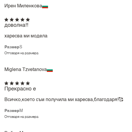
Ирен Миленкова
доволна!!
харесва ми модела
Размер
S
Отговаря на размера
Miglena Tzvetanova
Прекрасно е
Всичко,което съм получила ми харесва,благодаря!🥰
Размер
M
Отговаря на размера