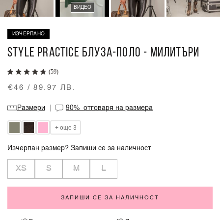
ВИДЕО
ИЗЧЕРПАНО
STYLE PRACTICE БЛУЗА-ПОЛО - МИЛИТЪРИ
(59)
€46 / 89.97 ЛВ.
Размери
90%
отговаря на размера
+ още 3
Изчерпан размер?
Запиши се за наличност
XS
S
M
L
ЗАПИШИ СЕ ЗА НАЛИЧНОСТ