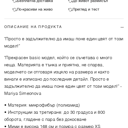
Безплатна доставка
До живот размисъл
По-красиви на живо
Преглед и тест
ОПИСАНИЕ НА ПРОДУКТА
"Просто е задължително да имаш поне един цвят от този
модел!"
"Прекрасен basic модел, който се съчетава с много
неща. Материята е тънка и приятна, не спарва,
моделчето си отговаря изцяло на размера и както
винаги е изписано до последния детайл. Просто е
задължително да имаш поне един цвят от този модел!"
-
Mariya Simeonova
• Материя: микрофибър (полиамид)
• Инструкции за третиране: до 30 градуса и 800
оборота, гладене с пара без докосване
• Мими е висока 168 см и позира с размер XS