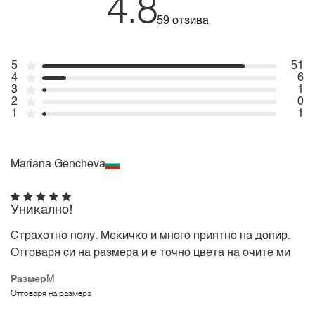
4.8
59 отзива
5
51
4
6
3
1
2
0
1
1
Mariana Gencheva
Уникално!
Страхотно полу. Мекичко и много приятно на допир.
Отговаря си на размера и е точно цвета на очите ми
Размер
M
Отговаря на размера