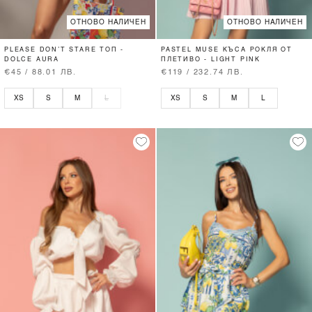
ОТНОВО НАЛИЧЕН
ОТНОВО НАЛИЧЕН
PLEASE DON’T STARE ТОП -
PASTEL MUSE КЪСА РОКЛЯ ОТ
DOLCE AURA
ПЛЕТИВО - LIGHT PINK
€45 / 88.01 ЛВ.
€119 / 232.74 ЛВ.
XS
S
M
L
XS
S
M
L