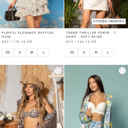
ОТНОВО НАЛИЧЕН
PLAYFUL ELEGANCE RUFFLES
TREND THRILLER РОКЛЯ - T-
ПОЛА
SHIRT - SOFT BEIGE
€87 / 170.16 ЛВ.
€74 / 144.73 ЛВ.
XS
S
M
L
XS
S
M
L