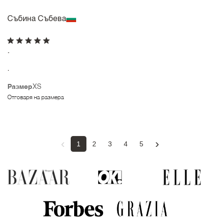
Събина Събева
.
.
Размер
XS
Отговаря на размера
‹
›
1
2
3
4
5