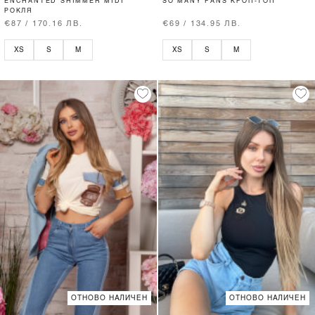
ENCHANTED SHIMMER MIDI
SO MANY FANS КРОП-ТОП
РОКЛЯ
€87 / 170.16 ЛВ.
€69 / 134.95 ЛВ.
XS
S
M
XS
S
M
ОТНОВО НАЛИЧЕН
ОТНОВО НАЛИЧЕН