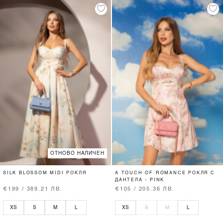
ОТНОВО НАЛИЧЕН
SILK BLOSSOM MIDI РОКЛЯ
A TOUCH OF ROMANCE РОКЛЯ С
ДАНТЕЛА - PINK
€199 / 389.21 ЛВ.
€105 / 205.36 ЛВ.
XS
S
M
L
XS
S
M
L