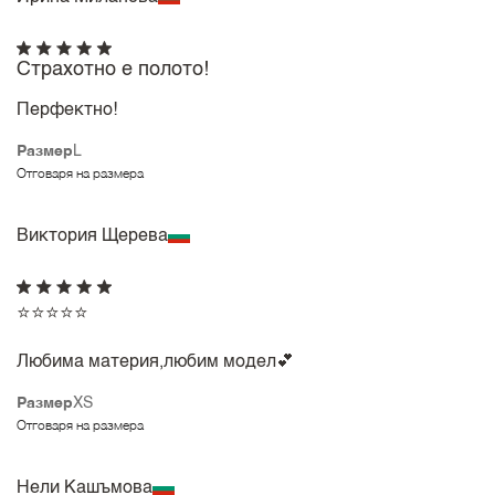
Страхотно е полото!
Перфектно!
Размер
L
Отговаря на размера
Виктория Щерева
⭐️⭐️⭐️⭐️⭐️
Любима материя,любим модел💕
Размер
XS
Отговаря на размера
Нели Кашъмова