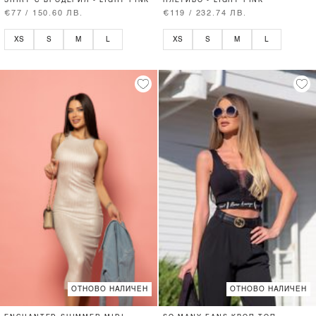
SHIRT С БРОДЕРИЯ - LIGHT PINK
ПЛЕТИВО - LIGHT PINK
€77 / 150.60 ЛВ.
€119 / 232.74 ЛВ.
XS
S
M
L
XS
S
M
L
ОТНОВО НАЛИЧЕН
ОТНОВО НАЛИЧЕН