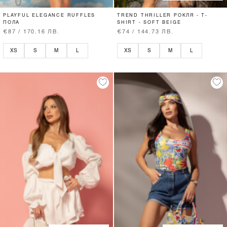
PLAYFUL ELEGANCE RUFFLES
TREND THRILLER РОКЛЯ - T-
ПОЛА
SHIRT - SOFT BEIGE
€87 / 170.16 ЛВ.
€74 / 144.73 ЛВ.
XS
S
M
L
XS
S
M
L