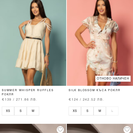
ОТНОВО НАЛИЧЕН
SUMMER WHISPER RUFFLES
SILK BLOSSOM КЪСА РОКЛЯ
РОКЛЯ
€139 / 271.86 ЛВ.
€124 / 242.52 ЛВ.
XS
S
M
XS
S
M
L