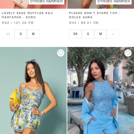
ОТНОВО НАЛИЧЕН
ОТНОВО НАЛИЧЕН
LOVELY EASE RUFFLES КЪС
PLEASE DON’T STARE ТОП -
ПАНТАЛОН - ECRU
DOLCE AURA
€62 / 121.26 ЛВ.
€45 / 88.01 ЛВ.
XS
S
M
XS
S
M
L