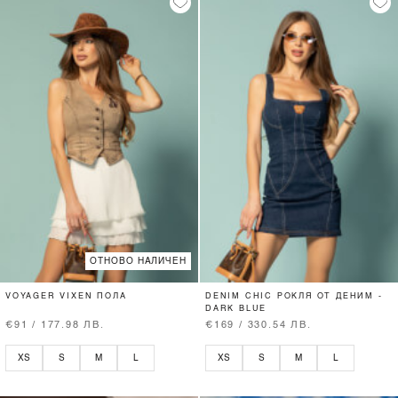
ОТНОВО НАЛИЧЕН
VOYAGER VIXEN ПОЛА
DENIM CHIC РОКЛЯ ОТ ДЕНИМ -
DARK BLUE
€91 / 177.98 ЛВ.
€169 / 330.54 ЛВ.
XS
S
M
L
XS
S
M
L