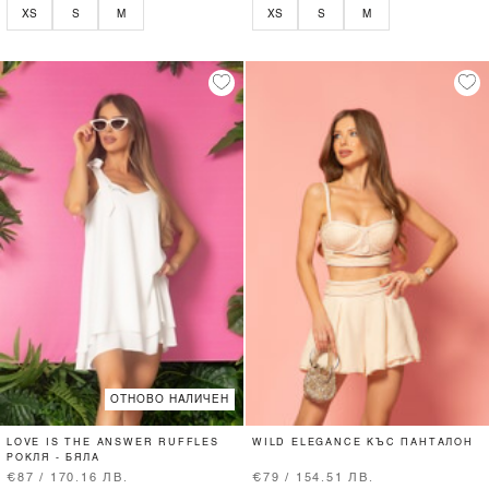
XS
S
M
XS
S
M
ОТНОВО НАЛИЧЕН
LOVE IS THE ANSWER RUFFLES
WILD ELEGANCE КЪС ПАНТАЛОН
РОКЛЯ - БЯЛА
€87 / 170.16 ЛВ.
€79 / 154.51 ЛВ.