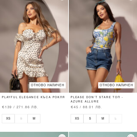
ОТНОВО НАЛИЧЕН
ОТНОВО НАЛИЧЕН
PLAYFUL ELEGANCE КЪСА РОКЛЯ
PLEASE DON’T STARE ТОП -
AZURE ALLURE
€139 / 271.86 ЛВ.
€45 / 88.01 ЛВ.
XS
S
M
XS
S
M
L