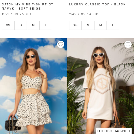
CATCH MY VIBE T-SHIRT ОТ
LUXURY CLASSIC ТОП - BLACK
ПАМУК - SOFT BEIGE
€51 / 99.75 ЛВ.
€42 / 82.14 ЛВ.
XS
S
M
L
XS
S
M
L
ОТНОВО НАЛИЧЕН