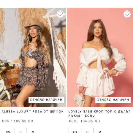
ОТНОВО НАЛИЧЕН
ОТНОВО НАЛИЧЕН
ALESSA LUXURY РИЗА ОТ ШИФОН
LOVELY EASE КРОП-ТОП С ДЪЛЪГ
РЪКАВ - ECRU
€95 / 185.80 ЛВ.
€69 / 134.95 ЛВ.
XS
S
M
XS
S
M