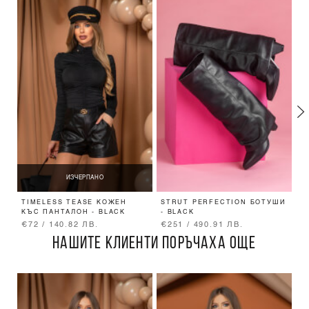
ИЗЧЕРПАНО
TIMELESS TEASE КОЖЕН
STRUT PERFECTION БОТУШИ
R
КЪС ПАНТАЛОН - BLACK
- BLACK
-
€72 / 140.82 ЛВ.
€251 / 490.91 ЛВ.
€
НАШИТЕ КЛИЕНТИ ПОРЪЧАХА ОЩЕ