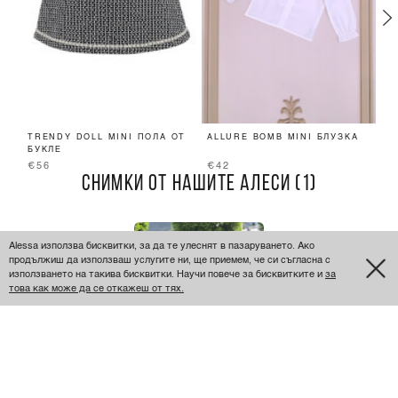
TRENDY DOLL MINI ПОЛА ОТ
ALLURE BOMB MINI БЛУЗКА
D
БУКЛЕ
E
€56
€42
€
СНИМКИ ОТ НАШИТЕ АЛЕСИ (1)
Alessa използва бисквитки, за да те улеснят в пазаруването. Ако
продължиш да използваш услугите ни, ще приемем, че си съгласна с
използването на такива бисквитки. Научи повече за бисквитките и
за
това как може да се откажеш от тях.