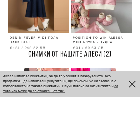
DENIM FEVER MIDI ПОЛА -
POSITION TO WIN ALESSA
S
DARK BLUE
MINI БЛУЗА - ПУДРА
О
€124 / 242.52 ЛВ.
€31 / 60.63 ЛВ.
€
СНИМКИ ОТ НАШИТЕ АЛЕСИ (2)
Alessa използва бисквитки, за да те улеснят в пазаруването. Ако
продължиш да използваш услугите ни, ще приемем, че си съгласна с
използването на такива бисквитки. Научи повече за бисквитките и
за
това как може да се откажеш от тях.