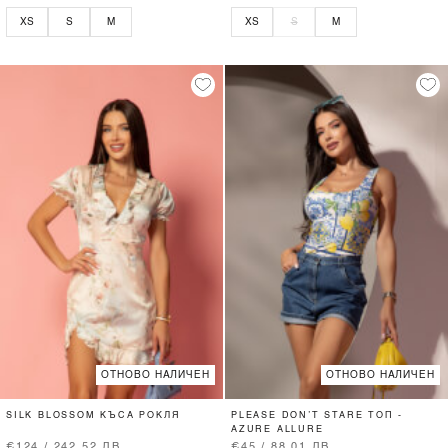
XS
S
M
XS
S
M
ОТНОВО НАЛИЧЕН
ОТНОВО НАЛИЧЕН
SILK BLOSSOM КЪСА РОКЛЯ
PLEASE DON’T STARE ТОП -
AZURE ALLURE
€124 / 242.52 ЛВ.
€45 / 88.01 ЛВ.