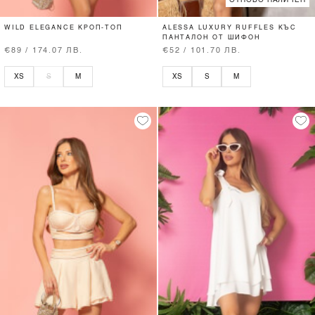
ОТНОВО НАЛИЧЕН
WILD ELEGANCE КРОП-ТОП
ALESSA LUXURY RUFFLES КЪС
ПАНТАЛОН ОТ ШИФОН
€89 / 174.07 ЛВ.
€52 / 101.70 ЛВ.
XS
S
M
XS
S
M