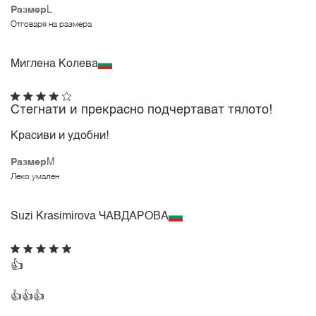
Размер
L
Отговаря на размера
Миглена Колева
Стегнати и прекрасно подчертават тялото!
Красиви и удобни!
Размер
M
Леко умален
Suzi Krasimirova ЧАВДАРОВА
👍
👍👍👍