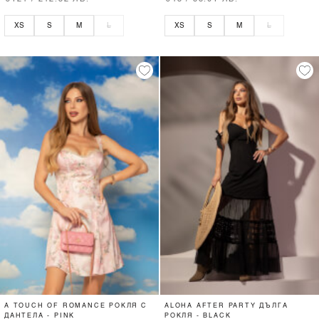
XS
S
M
L
XS
S
M
L
A TOUCH OF ROMANCE РОКЛЯ С
ALOHA AFTER PARTY ДЪЛГА
ДАНТЕЛА - PINK
РОКЛЯ - BLACK