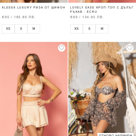
ALESSA LUXURY РИЗА ОТ ШИФОН
LOVELY EASE КРОП-ТОП С ДЪЛЪГ
РЪКАВ - ECRU
€95 / 185.80 ЛВ.
€69 / 134.95 ЛВ.
XS
S
M
XS
S
M