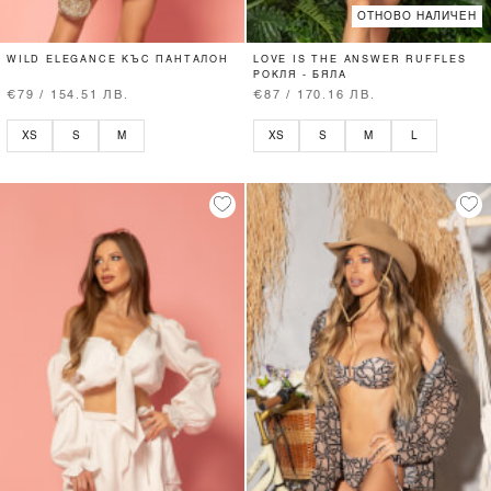
ОТНОВО НАЛИЧЕН
WILD ELEGANCE КЪС ПАНТАЛОН
LOVE IS THE ANSWER RUFFLES
РОКЛЯ - БЯЛА
€79 / 154.51 ЛВ.
€87 / 170.16 ЛВ.
XS
S
M
XS
S
M
L