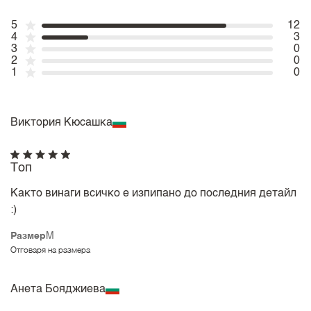
5
12
4
3
3
0
2
0
1
0
Виктория Кюсашка
Топ
Както винаги всичко е изпипано до последния детайл
:)
Размер
M
Отговаря на размера
Анета Бояджиева