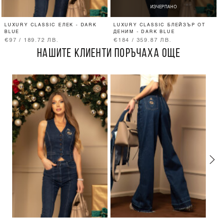
ИЗЧЕРПАНО
LUXURY CLASSIC ЕЛЕК - DARK
LUXURY CLASSIC БЛЕЙЗЪР ОТ
BLUE
ДЕНИМ - DARK BLUE
€97 / 189.72 ЛВ.
€184 / 359.87 ЛВ.
НАШИТЕ КЛИЕНТИ ПОРЪЧАХА ОЩЕ