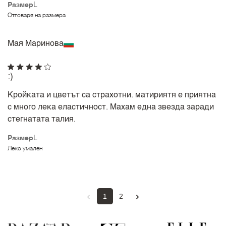
Размер
L
Отговаря на размера
Мая Маринова
:)
Кройката и цветът са страхотни. матириятя е приятна
с много лека еластичност. Махам една звезда заради
стегнатата талия.
Размер
L
Леко умален
‹
›
1
2