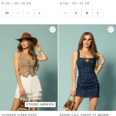
€105 / 205.36 ЛВ.
€149 / 291.42 ЛВ.
XS
S
M
L
XS
S
M
L
ОТНОВО НАЛИЧЕН
VOYAGER VIXEN ПОЛА
DENIM CHIC РОКЛЯ ОТ ДЕНИМ -