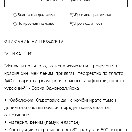
ПОРЪЧКА С ЕДИН КЛИК
Безплатна доставка
До живот размисъл
По-красиви на живо
Преглед и тест
ОПИСАНИЕ НА ПРОДУКТА
"УНИКАЛНИ"
"Изваяни по тялото, толкова изчистени, прекрасни в
красив син, мек деним, прилягащ перфектно по тялото
😀Отговарят на размера и са много комфортни, просто
чудесни💕"
- Зорка Самоковлийска
• *Забележка: Съветваме да не комбинирате тъмен
деним със светли обувки, поради възможност от
оцветяване.
• Материя: деним (памук, еластан)
• Инструкции за третиране: до 30 градуса и 800 оборота