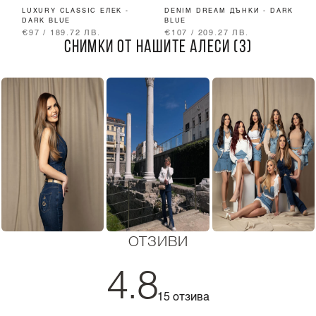
LUXURY CLASSIC ЕЛЕК -
DENIM DREAM ДЪНКИ - DARK
L
DARK BLUE
BLUE
Д
€97 / 189.72 ЛВ.
€107 / 209.27 ЛВ.
€
СНИМКИ ОТ НАШИТЕ АЛЕСИ (3)
ОТЗИВИ
4.8
15 отзива