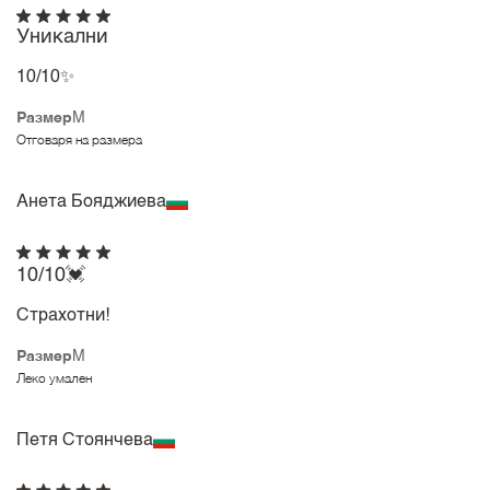
Уникални
10/10✨️
Размер
M
Отговаря на размера
Анета Бояджиева
10/10💓
Страхотни!
Размер
M
Леко умален
Петя Стоянчева