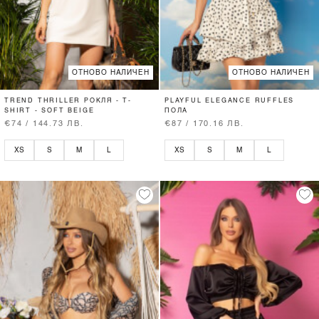
ОТНОВО НАЛИЧЕН
ОТНОВО НАЛИЧЕН
TREND THRILLER РОКЛЯ - T-
PLAYFUL ELEGANCE RUFFLES
SHIRT - SOFT BEIGE
ПОЛА
€74 / 144.73 ЛВ.
€87 / 170.16 ЛВ.
XS
S
M
L
XS
S
M
L