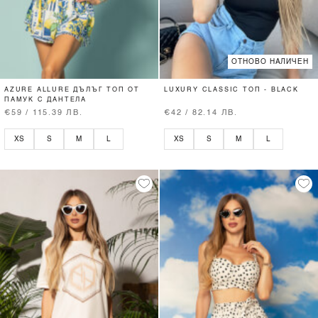
ОТНОВО НАЛИЧЕН
AZURE ALLURE ДЪЛЪГ ТОП ОТ
LUXURY CLASSIC ТОП - BLACK
ПАМУК С ДАНТЕЛА
€59 / 115.39 ЛВ.
€42 / 82.14 ЛВ.
XS
S
M
L
XS
S
M
L