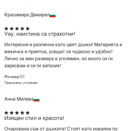
Красимира Демирел
Уау, наистина са страхотни!
Интересни и различни като цвят дънки! Материята е
мекичка и приятна, усещат се чудесно и удобно!
Лично за мен размера е уголемен, но много си ги
харесвам и си ги запазих!
Размер
XS
Прекалено уголемен
Анна Милева
Изящен стил и красота!
Очарована съм от дънките! Стоят като изваяни по