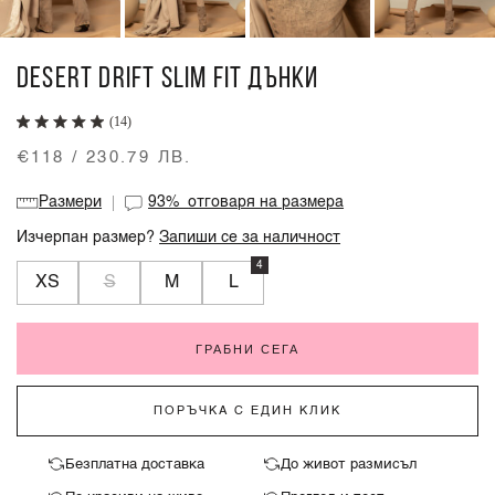
DESERT DRIFT SLIM FIT ДЪНКИ
(14)
€118 / 230.79 ЛВ.
Размери
93%
отговаря на размера
Изчерпан размер?
Запиши се за наличност
4
XS
S
M
L
ГРАБНИ СЕГА
ПОРЪЧКА С ЕДИН КЛИК
Безплатна доставка
До живот размисъл