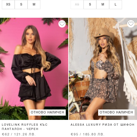
XS
S
M
XS
S
M
L
ОТНОВО НАЛИЧЕН
ОТНОВО НАЛИЧЕН
LOVELINK RUFFLES КЪС
ALESSA LUXURY РИЗА ОТ ШИФОН
ПАНТАЛОН - ЧЕРЕН
€62 / 121.26 ЛВ.
€95 / 185.80 ЛВ.