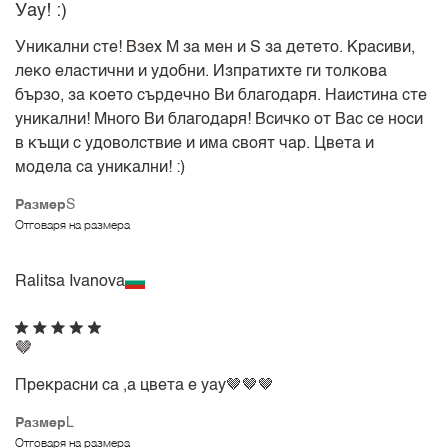
Уау! :)
Уникални сте! Взех М за мен и S за детето. Красиви,
леко еластични и удобни. Изпратихте ги толкова
бързо, за което сърдечно Ви благодаря. Наистина сте
уникални! Много Ви благодаря! Всичко от Вас се носи
в къщи с удоволствие и има своят чар. Цвета и
модела са уникални! :)
Размер
S
Отговаря на размера
Ralitsa Ivanova
🤎
Прекрасни са ,а цвета е уау🤎🤎🤎
Размер
L
Отговаря на размера