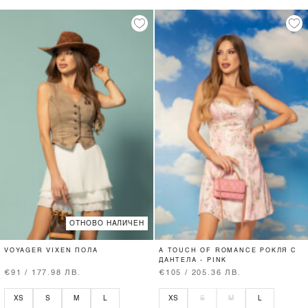
ОТНОВО НАЛИЧЕН
VOYAGER VIXEN ПОЛА
A TOUCH OF ROMANCE РОКЛЯ С
ДАНТЕЛА - PINK
€91 / 177.98 ЛВ.
€105 / 205.36 ЛВ.
XS
S
M
L
XS
S
M
L