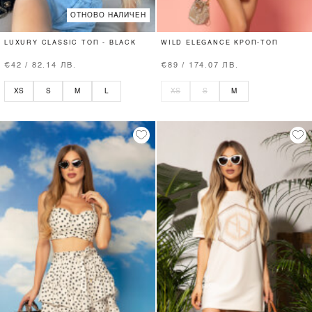
ОТНОВО НАЛИЧЕН
LUXURY CLASSIC ТОП - BLACK
WILD ELEGANCE КРОП-ТОП
€42 / 82.14 ЛВ.
€89 / 174.07 ЛВ.
XS
S
M
L
XS
S
M