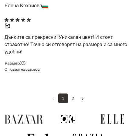
Елена Кехайова
🥰
Дънките са прекрасни! Уникален цвят! И стоят
страхотно! Точно си отговорят на размера и са много
удобни!
Размер
XS
Отговаря на размера
‹
›
1
2