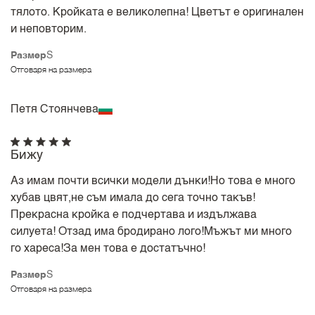
тялото. Кройката е великолепна! Цветът е оригинален
и неповторим.
Размер
S
Отговаря на размера
Петя Стоянчева
Бижу
Аз имам почти всички модели дънки!Но това е много
хубав цвят,не съм имала до сега точно такъв!
Прекрасна кройка е подчертава и издължава
силуета! Отзад има бродирано лого!Мъжът ми много
го хареса!За мен това е достатъчно!
Размер
S
Отговаря на размера