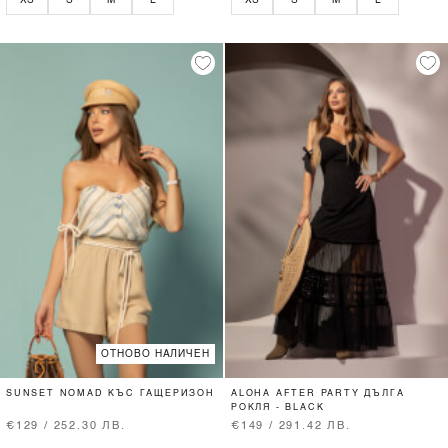
XS
S
M
L
XS
S
M
L
ОТНОВО НАЛИЧЕН
SUNSET NOMAD КЪС ГАЩЕРИЗОН
ALOHA AFTER PARTY ДЪЛГА
РОКЛЯ - BLACK
€129 / 252.30 ЛВ.
€149 / 291.42 ЛВ.