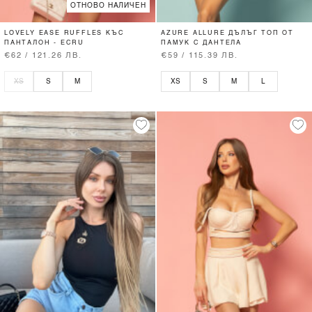
ОТНОВО НАЛИЧЕН
LOVELY EASE RUFFLES КЪС
AZURE ALLURE ДЪЛЪГ ТОП ОТ
ПАНТАЛОН - ECRU
ПАМУК С ДАНТЕЛА
€62 / 121.26 ЛВ.
€59 / 115.39 ЛВ.
XS
S
M
XS
S
M
L