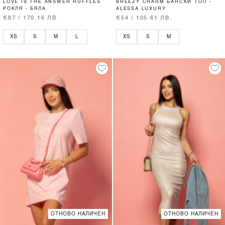
LOVE IS THE ANSWER RUFFLES
BREEZY CHARM БАНСКИ ТОП -
РОКЛЯ - БЯЛА
ALESSA LUXURY
€87 / 170.16 ЛВ.
€54 / 105.61 ЛВ.
XS
S
M
L
XS
S
M
ОТНОВО НАЛИЧЕН
ОТНОВО НАЛИЧЕН