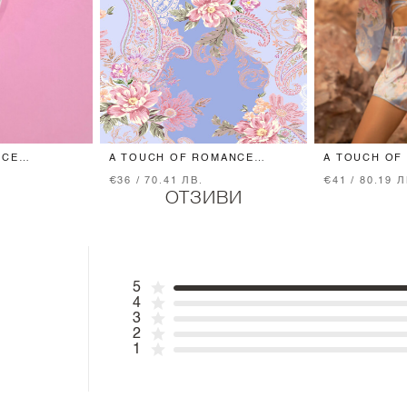
NCE
A TOUCH OF ROMANCE
A TOUCH OF
ЕЛКА
ПЛАЖНА ХАВЛИЯ - VISTA
БАНСКИ ТОП
€36 / 70.41 ЛВ.
€41 / 80.19 Л
BLUE
- VISTA BLUE
ОТЗИВИ
5
4
3
2
1