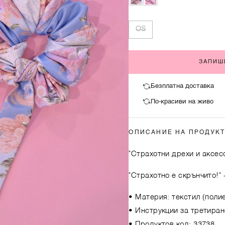
OS
ЗАПИШ
Безплатна доставка
По-красиви на живо
ОПИСАНИЕ НА ПРОДУК
"Страхотни дрехи и аксес
"Страхотно е скрънчито!"
• Материя: текстил (поли
• Инструкции за третиран
• Продуктов код: 33738