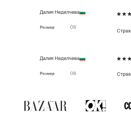
Далия Неделчева
Размер
OS
Страх
Далия Неделчева
Размер
OS
Страх