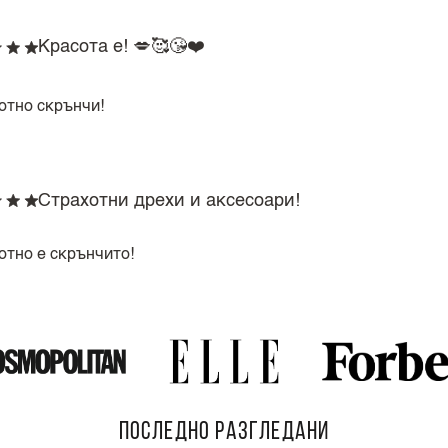
Красота е! 💋🥰😘❤️
отно скрънчи!
Страхотни дрехи и аксесоари!
отно е скрънчито!
ПОСЛЕДНО РАЗГЛЕДАНИ