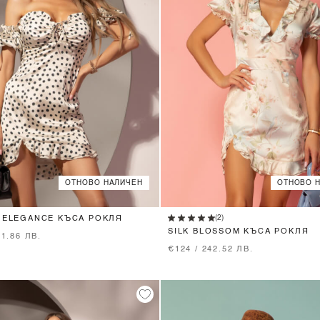
ОТНОВО НАЛИЧЕН
ОТНОВО 
XS
S
M
XS
S
M
L
(2)
 ELEGANCE КЪСА РОКЛЯ
SILK BLOSSOM КЪСА РОКЛЯ
71.86 ЛВ.
€124 / 242.52 ЛВ.