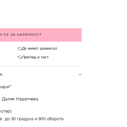
И СЕ ЗА НАЛИЧНОСТ
До живот размисъл
Преглед и тест
ТА
оари!"
- Далия Неделчева
естер)
е: до 30 градуса и 800 оборота