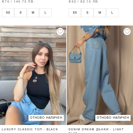
€74 / 144.73 ЛВ.
€42 / 82.14 ЛВ.
XS
S
M
L
XS
S
M
L
ОТНОВО НАЛИЧЕН
ОТНОВО НАЛИЧЕН
LUXURY CLASSIC ТОП - BLACK
DENIM DREAM ДЪНКИ - LIGHT