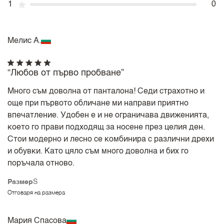
1
0
Мелис А.
“Любов от първо пробване”
Много съм доволна от панталона! Седи страхотно и
още при първото обличане ми направи приятно
впечатление. Удобен е и не ограничава движенията,
което го прави подходящ за носене през целия ден.
Стои модерно и лесно се комбинира с различни дрехи
и обувки. Като цяло съм много доволна и бих го
поръчала отново.
Размер
S
Отговаря на размера
Мария Спасова