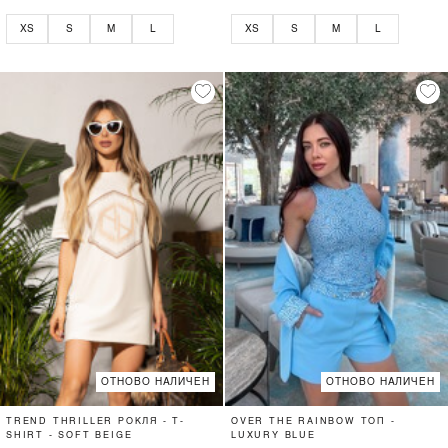
XS
S
M
L
XS
S
M
L
ОТНОВО НАЛИЧЕН
ОТНОВО НАЛИЧЕН
TREND THRILLER РОКЛЯ - T-
OVER THE RAINBOW ТОП -
SHIRT - SOFT BEIGE
LUXURY BLUE