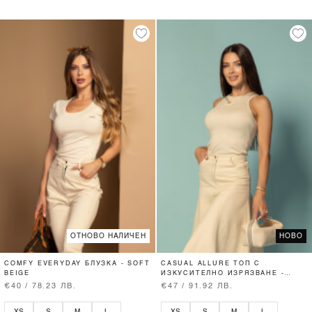
ОТНОВО НАЛИЧЕН
НОВО
COMFY EVERYDAY БЛУЗКА - SOFT
CASUAL ALLURE ТОП С
BEIGE
ИЗКУСИТЕЛНО ИЗРЯЗВАНЕ -
SOFT BEIGE
€40 / 78.23 ЛВ.
€47 / 91.92 ЛВ.
XS
S
M
L
XS
S
M
L