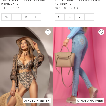
ТОП В ЕКРЮ С ИЗКУСИТЕЛНО
ТОП В ЧЕРНО С ИЗКУСИТЕЛНО
ИЗРЯЗВАНЕ
ИЗРЯЗВАНЕ
€46 / 89.97 ЛВ.
€46 / 89.97 ЛВ.
XS
S
M
L
XS
S
M
L
ОТНОВО НАЛИЧЕН
ОТНОВО НАЛИЧЕН