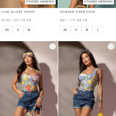
ОТНОВО НАЛИЧЕН
ОТНОВО НАЛИЧЕН
LUXE ALLURE РОКЛЯ
VOYAGER VIXEN ПОЛА
€142 / 277.73 ЛВ.
€91 / 177.98 ЛВ.
XS
S
M
XS
S
M
L