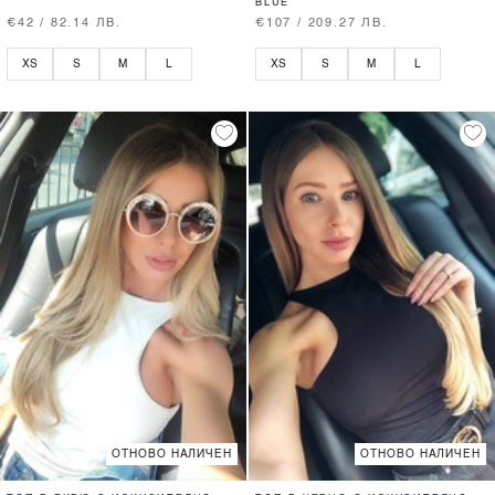
BLUE
€42 / 82.14 ЛВ.
€107 / 209.27 ЛВ.
XS
S
M
L
XS
S
M
L
ОТНОВО НАЛИЧЕН
ОТНОВО НАЛИЧЕН