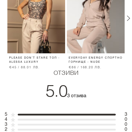
PLEASE DON’T STARE ТОП -
EVERYDAY ENERGY СПОРТНО
C
ALESSA LUXURY
ГОРНИЩЕ - NUDE
S
€45 / 88.01 ЛВ.
€86 / 168.20 ЛВ.
€
ОТЗИВИ
5.0
3 отзива
5
3
4
0
3
0
2
0