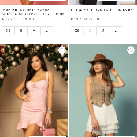
INSPIRE INSIGNIA РОКЛЯ - T-
STEAL MY STYLE ТОП - ТЕЛЕСЕН
SHIRT С БРОДЕРИЯ - LIGHT PINK
€77 / 150.60 ЛВ.
€43 / 84.10 ЛВ.
XS
S
M
L
XS
S
M
L