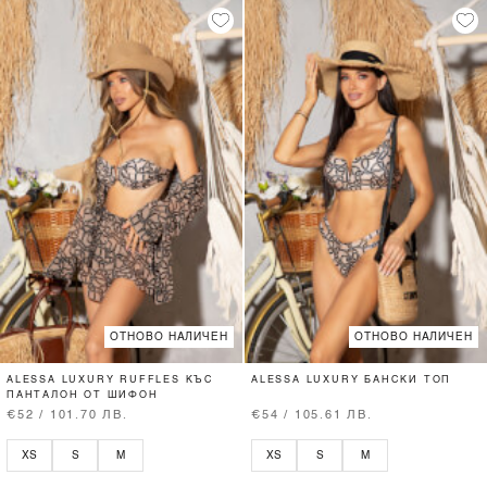
ОТНОВО НАЛИЧЕН
ОТНОВО НАЛИЧЕН
ALESSA LUXURY RUFFLES КЪС
ALESSA LUXURY БАНСКИ ТОП
ПАНТАЛОН ОТ ШИФОН
€52 / 101.70 ЛВ.
€54 / 105.61 ЛВ.
XS
S
M
XS
S
M