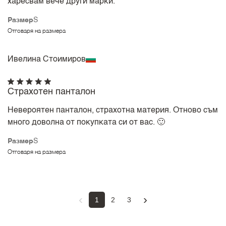
харесвам вече други марки.
Размер
S
Отговаря на размера
Ивелина Стоимиров
Страхотен панталон
Невероятен панталон, страхотна материя. Отново съм
много доволна от покупката си от вас. 🙂
Размер
S
Отговаря на размера
‹
›
1
2
3