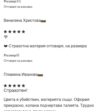
Размер
XS
Отговаря на размера
Венелина Христова
🌹
❤️ Страхотна материя отговаря, на размера
Размер
M
Отговаря на размера
Пламена Иванова
Страхотен!
Цвета е убийствен, материята също. Оформя
прекрасно, колана подчертава талията. Трудно