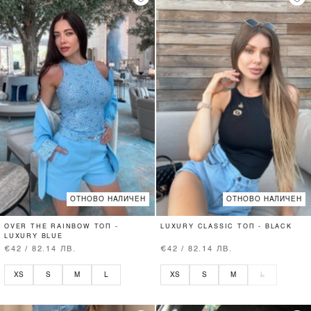
ОТНОВО НАЛИЧЕН
ОТНОВО НАЛИЧЕН
OVER THE RAINBOW ТОП -
LUXURY CLASSIC ТОП - BLACK
LUXURY BLUE
€42 / 82.14 ЛВ.
€42 / 82.14 ЛВ.
XS
S
M
L
XS
S
M
L