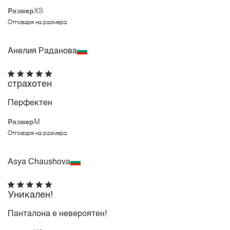
Размер
XS
Отговаря на размера
Анелия Раданова
страхотен
Перфектен
Размер
M
Отговаря на размера
Asya Chaushova
Уникален!
Панталона е невероятен!