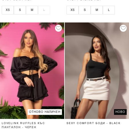
XS
S
M
L
XS
S
M
L
ОТНОВО НАЛИЧЕН
НОВО
LOVELINK RUFFLES КЪС
SEXY COMFORT БОДИ - BLACK
ПАНТАЛОН - ЧЕРЕН