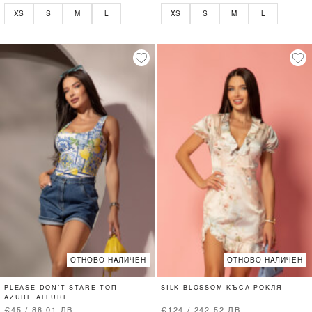
XS
S
M
L
XS
S
M
L
ОТНОВО НАЛИЧЕН
ОТНОВО НАЛИЧЕН
PLEASE DON’T STARE ТОП -
SILK BLOSSOM КЪСА РОКЛЯ
AZURE ALLURE
€45 / 88.01 ЛВ.
€124 / 242.52 ЛВ.