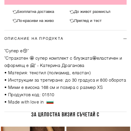
Безплатна доставка
До живот размисъл
По-красиви на живо
Преглед и тест
ОПИСАНИЕ НА ПРОДУКТА
"Супер е😚"
"Страхотен 🤩 супер комплект с блузката🤩еластичен и
оформящ е 🤗"
- Катерина Драганова
• Материя: текстил (полиамид, еластан)
• Инструкции за третиране: до 30 градуса и 800 оборота
• Мими е висока 168 см и позира с размер XS
• Продуктов код: 01510
• Made with love in
ЗА ЦЯЛОСТНА ВИЗИЯ СЪЧЕТАЙ С