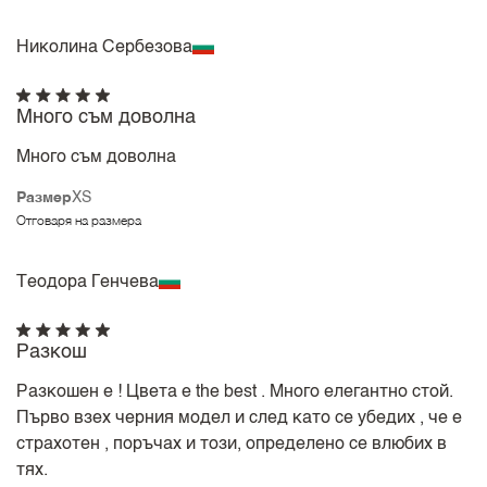
Николина Сербезова
Много съм доволна
Много съм доволна
Размер
XS
Отговаря на размера
Теодора Генчева
Разкош
Разкошен е ! Цвета е the best . Много елегантно стой.
Първо взех черния модел и след като се убедих , че е
страхотен , поръчах и този, определено се влюбих в
тях.