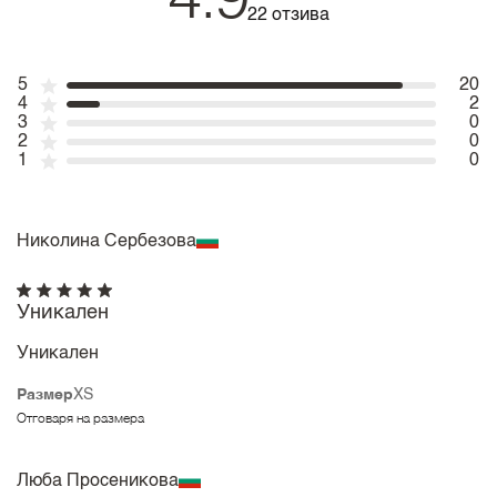
4.9
22 отзива
5
20
4
2
3
0
2
0
1
0
Николина Сербезова
Уникален
Уникален
Размер
XS
Отговаря на размера
Люба Просеникова