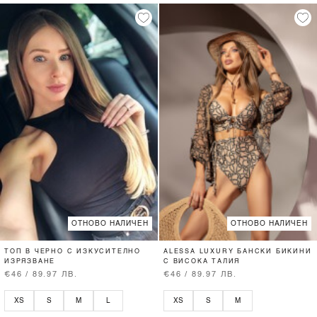
ОТНОВО НАЛИЧЕН
ОТНОВО НАЛИЧЕН
ТОП В ЧЕРНО С ИЗКУСИТЕЛНО
ALESSA LUXURY БАНСКИ БИКИНИ
ИЗРЯЗВАНЕ
С ВИСОКА ТАЛИЯ
€46 / 89.97 ЛВ.
€46 / 89.97 ЛВ.
XS
S
M
L
XS
S
M