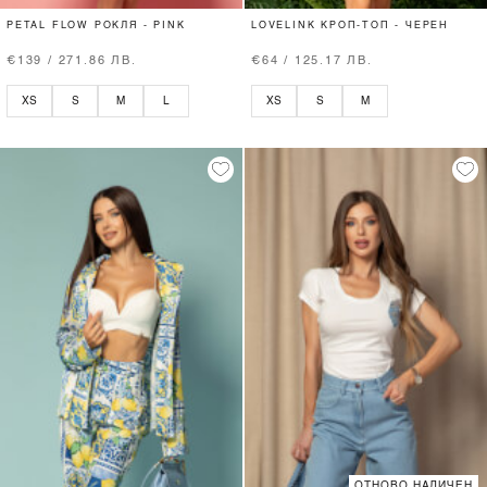
PETAL FLOW РОКЛЯ - PINK
LOVELINK КРОП-ТОП - ЧЕРЕН
€139 / 271.86 ЛВ.
€64 / 125.17 ЛВ.
XS
S
M
L
XS
S
M
ОТНОВО НАЛИЧЕН