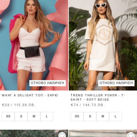
ОТНОВО НАЛИЧЕН
ОТНОВО НАЛИЧЕН
WHAT A DELIGHT ТОП - ЕКРЮ
TREND THRILLER РОКЛЯ - T-
SHIRT - SOFT BEIGE
€59 / 115.39 ЛВ.
€74 / 144.73 ЛВ.
XS
S
M
L
XS
S
M
L