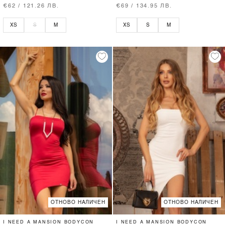
€62 / 121.26 ЛВ.
€69 / 134.95 ЛВ.
XS
S
M
XS
S
M
ОТНОВО НАЛИЧЕН
ОТНОВО НАЛИЧЕН
I NEED A MANSION BODYCON
I NEED A MANSION BODYCON