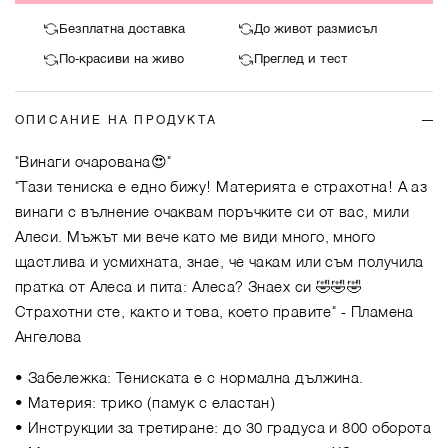
Безплатна доставка
До живот размисъл
По-красиви на живо
Преглед и тест
ОПИСАНИЕ НА ПРОДУКТА
"Винаги очарована😍"
"Тази тениска е едно бижу! Материята е страхотна! А аз
винаги с вълнение очаквам поръчките си от вас, мили
Алеси. Мъжът ми вече като ме види много, много
щастлива и усмихната, знае, че чакам или съм получила
пратка от Алеса и пита: Алеса? Знаех си 🤣🤣🤣
Страхотни сте, както и това, което правите"
- Пламена
Ангелова
• Забележка: Тениската е с нормална дължина.
• Материя: трико (памук с еластан)
• Инструкции за третиране: до 30 градуса и 800 оборота