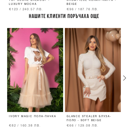
TOP SCORE БЛЕЙЗЪР -
SHOWPIECE КОЛАН-ЧАНТА -
A
LUXURY MOCHA
BEIGE
К
Т
€123 / 240.57 ЛВ.
€96 / 187.76 ЛВ.
€
НАШИТЕ КЛИЕНТИ ПОРЪЧАХА ОЩЕ
IVORY MAGIC ПОЛА-ПАЧКА
GLANCE STEALER БЛУЗА-
L
ПОЛО - SOFT BEIGE
П
L
€82 / 160.38 ЛВ.
€66 / 129.08 ЛВ.
€