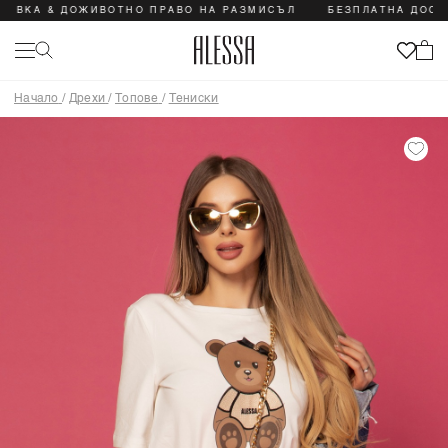
КА & ДОЖИВОТНО ПРАВО НА РАЗМИСЪЛ
БЕЗПЛАТНА ДОСТАВК
Начало
/
Дрехи
/
Топове
/
Тениски