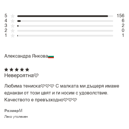
5
156
4
6
3
2
2
0
1
1
Александра Янкова
Невероятна🩷
Любима тениска🩷🩷🩷 С малката ми дъщеря имаме
еднакви от този цвят и ги носим с удоволствие.
Качеството е превъзходно🩷🩷🩷
Размер
M
Леко уголемен