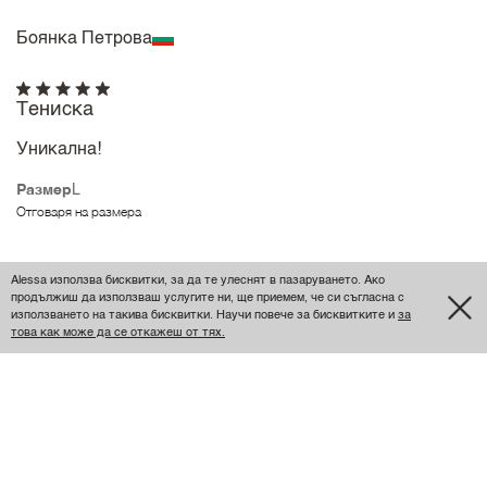
Боянка Петрова
Тениска
Уникална!
Размер
L
Отговаря на размера
Ваня Игнатова Игнатова
Alessa използва бисквитки, за да те улеснят в пазаруването. Ако
продължиш да използваш услугите ни, ще приемем, че си съгласна с
използването на такива бисквитки. Научи повече за бисквитките и
за
това как може да се откажеш от тях.
Прекрасна
Много качествена материя и изработка
Размер
S
Отговаря на размера