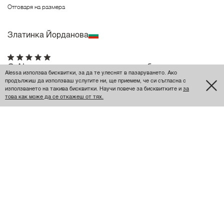
Отговаря на размера
Златинка Йорданова
С Alessa никога не оставам незабелязана.
Alessa използва бисквитки, за да те улеснят в пазаруването. Ако
продължиш да използваш услугите ни, ще приемем, че си съгласна с
С Alessa никога не оставам незабелязана.
използването на такива бисквитки. Научи повече за бисквитките и
за
това как може да се откажеш от тях.
Размер
S
Отговаря на размера
‹
›
1
2
3