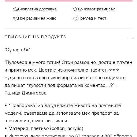
Безплатна доставка
До живот размисъл
По-красиви на живо
Преглед и тест
ОПИСАНИЕ НА ПРОДУКТА
"Супер е!⭐️"
"Пуловера е много готин! Стои разкошно, доста е плътен
и приятно мек. Цвета е изключително наситен.⭐️⭐️⭐️
Чудя се само защо някой хора изпитват необходимост
да пишат глупости под формата на коментар…?"
-
Ралица Димитрова
• *Препоръка: За да удължите живота на плетените
модели, съветваме да използвате мек препарат за
плетива и деликатни тъкани.
• Материя: плетиво (cotton, acrylic)
• Инструкции за третиране: до 30 градуса и 800 оборота