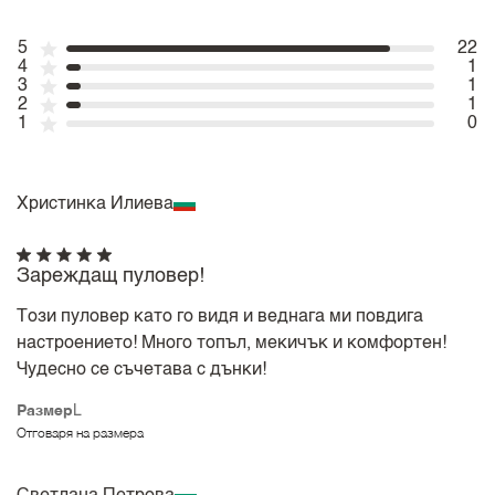
5
22
4
1
3
1
2
1
1
0
Христинка Илиева
Зареждащ пуловер!
Този пуловер като го видя и веднага ми повдига
настроението! Много топъл, мекичък и комфортен!
Чудесно се съчетава с дънки!
Размер
L
Отговаря на размера