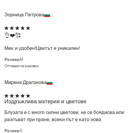
Зорница Петрова
👌❤️🥰
Мек и удобен!Цветът е уникален!
Размер
M
Отговаря на размера
Мирена Драганова
Издръжлива материя и цветове
Блузата е с много силни цветове, не се боядисва или
разпъват при пране, всеки път е като нова
Размер
S