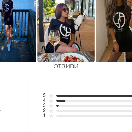
ОТЗИВИ
5
4
3
а
2
1