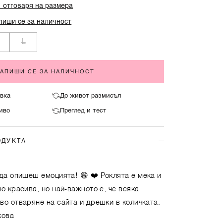
%
отговаря на размера
пиши се за наличност
L
ЗАПИШИ СЕ ЗА НАЛИЧНОСТ
вка
До живот размисъл
иво
Преглед и тест
ОДУКТА
да опишеш емоцията! 😁 ❤️ Роклята е мека и
о красива, но най-важното е, че всяка
во отваряне на сайта и дрешки в количката.
кова