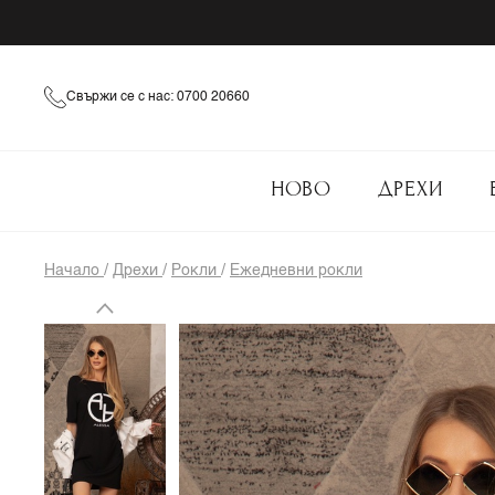
Свържи се с нас: 0700 20660
НОВО
ДРЕХИ
Начало
/
Дрехи
/
Рокли
/
Ежедневни рокли