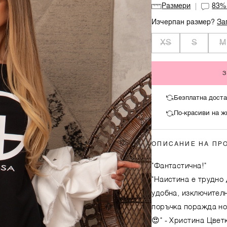
Размери
83
Изчерпан размер?
За
XS
S
M
Безплатна доста
По-красиви на ж
ОПИСАНИЕ НА ПР
"Фантастична!"
"Наистина е трудно 
удобна, изключителн
поръчка поражда но
😍"
- Христина Цвет