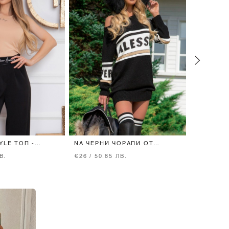
YLE ТОП -
NA ЧЕРНИ ЧОРАПИ ОТ
TREND TH
ПАМУЧНО ПЛЕТИВО - 7/8
SHIRT - 
В.
€26 / 50.85 ЛВ.
€74 / 144