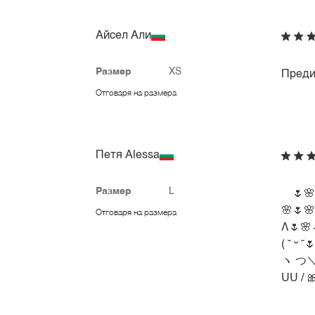
Айсел Али
Размер
XS
Преди 
Отговаря на размера
Петя Alessa
Размер
L
🌷🌸
🌸🌷🌸
Отговаря на размера
Λ🌷🌸
( ˘ ᵕ ˘
ヽ つ＼
UU / 🎀