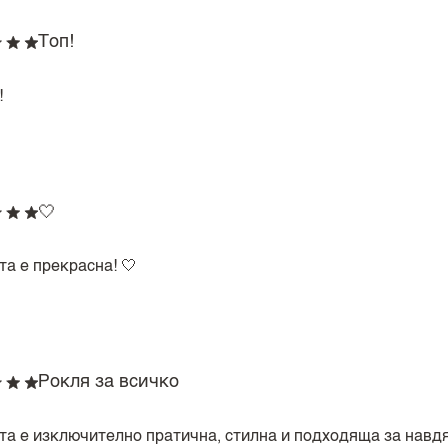
Топ!
!
🤍
та е прекрасна! 🤍
Рокля за всичко
та е изключително пратична, стилна и подходяща за навдя