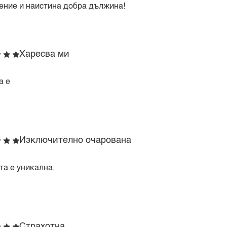
ение и наистина добра дължина!
Харесва ми
а е
Изключително очарована
та е уникална.
Страхотна