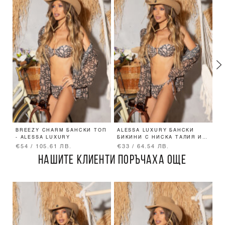
BREEZY CHARM БАНСКИ ТОП
ALESSA LUXURY БАНСКИ
A
- ALESSA LUXURY
БИКИНИ С НИСКА ТАЛИЯ И
Ш
ВРЪЗКИ
€54 / 105.61 ЛВ.
€33 / 64.54 ЛВ.
€
НАШИТЕ КЛИЕНТИ ПОРЪЧАХА ОЩЕ