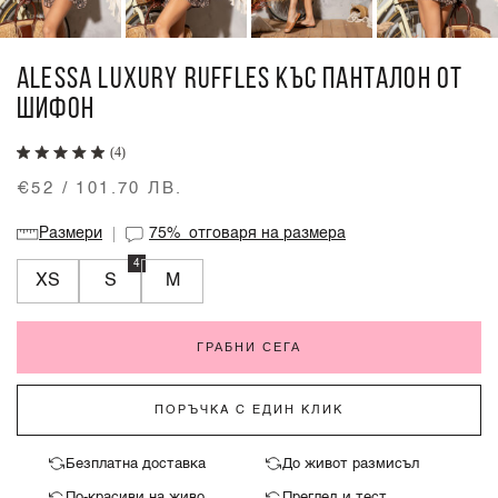
ALESSA LUXURY RUFFLES КЪС ПАНТАЛОН ОТ
ШИФОН
(4)
€52 / 101.70 ЛВ.
Размери
75%
отговаря на размера
4
XS
S
M
ГРАБНИ СЕГА
ПОРЪЧКА С ЕДИН КЛИК
Безплатна доставка
До живот размисъл
По-красиви на живо
Преглед и тест