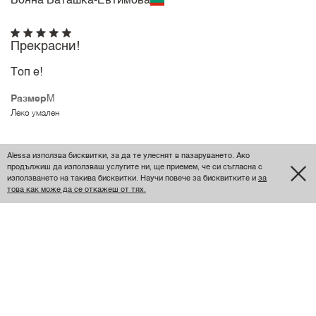
Бояна Ваташка-Евтимова
Прекрасни!
Топ е!
Размер
M
Леко умален
Даниела Нардова
Alessa използва бисквитки, за да те улеснят в пазаруването. Ако
продължиш да използваш услугите ни, ще приемем, че си съгласна с
използването на такива бисквитки. Научи повече за бисквитките и
за
това как може да се откажеш от тях.
Красив панталон
Хубаво е панталончето, но леко прозира, тъй като е
еднопластово. Подходящо е повече за плаж. То май
това му е идеята всъщност. С ризката се получава
супер визия за плажа.
Размер
S