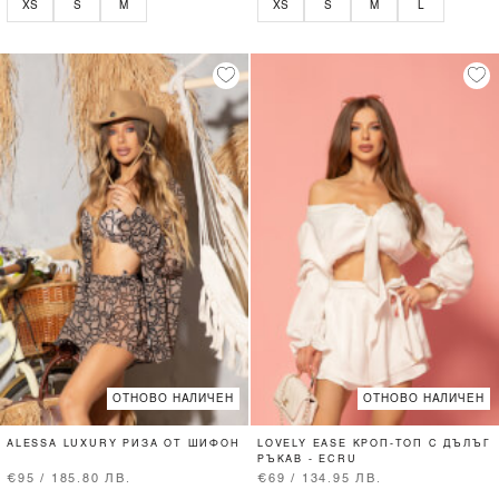
XS
S
M
XS
S
M
L
ОТНОВО НАЛИЧЕН
ОТНОВО НАЛИЧЕН
ALESSA LUXURY РИЗА ОТ ШИФОН
LOVELY EASE КРОП-ТОП С ДЪЛЪГ
РЪКАВ - ECRU
€95 / 185.80 ЛВ.
€69 / 134.95 ЛВ.