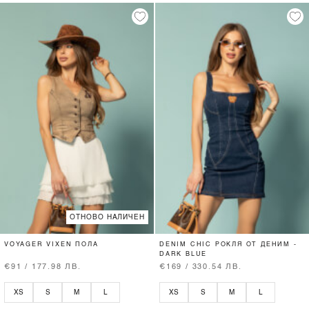
ОТНОВО НАЛИЧЕН
VOYAGER VIXEN ПОЛА
DENIM CHIC РОКЛЯ ОТ ДЕНИМ -
DARK BLUE
€91 / 177.98 ЛВ.
€169 / 330.54 ЛВ.
XS
S
M
L
XS
S
M
L