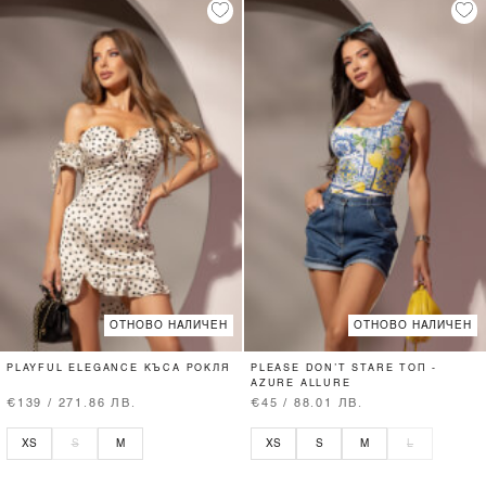
ОТНОВО НАЛИЧЕН
ОТНОВО НАЛИЧЕН
PLAYFUL ELEGANCE КЪСА РОКЛЯ
PLEASE DON’T STARE ТОП -
AZURE ALLURE
€139 / 271.86 ЛВ.
€45 / 88.01 ЛВ.
XS
S
M
XS
S
M
L