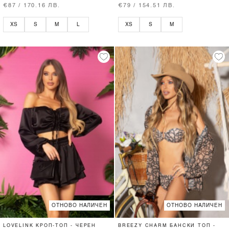
€87 / 170.16 ЛВ.
€79 / 154.51 ЛВ.
XS
S
M
L
XS
S
M
ОТНОВО НАЛИЧЕН
ОТНОВО НАЛИЧЕН
LOVELINK КРОП-ТОП - ЧЕРЕН
BREEZY CHARM БАНСКИ ТОП -