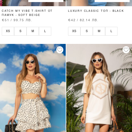
CATCH MY VIBE T-SHIRT ОТ
LUXURY CLASSIC ТОП - BLACK
ПАМУК - SOFT BEIGE
€51 / 99.75 ЛВ.
€42 / 82.14 ЛВ.
XS
S
M
L
XS
S
M
L