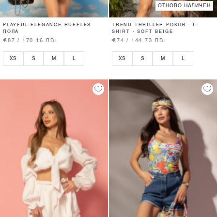
ОТНОВО НАЛИЧЕН
PLAYFUL ELEGANCE RUFFLES
TREND THRILLER РОКЛЯ - T-
ПОЛА
SHIRT - SOFT BEIGE
€87 / 170.16 ЛВ.
€74 / 144.73 ЛВ.
XS
S
M
L
XS
S
M
L