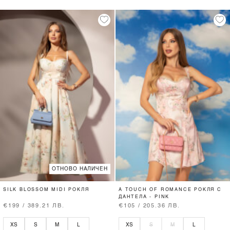
ОТНОВО НАЛИЧЕН
SILK BLOSSOM MIDI РОКЛЯ
A TOUCH OF ROMANCE РОКЛЯ С
ДАНТЕЛА - PINK
€199 / 389.21 ЛВ.
€105 / 205.36 ЛВ.
XS
S
M
L
XS
S
M
L