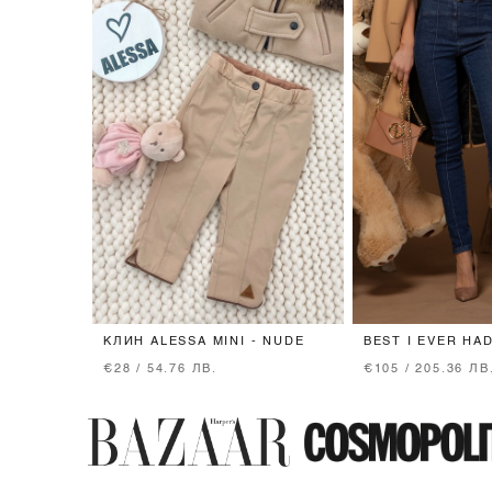
КЛИН ALESSA MINI - NUDE
BEST I EVER HA
ДЪНКИ - DARK B
€28 / 54.76 ЛВ.
€105 / 205.36 ЛВ