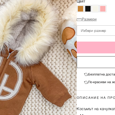
Цвят
Размери
Избери размер
Безплатна доста
По-красиви на ж
ОПИСАНИЕ НА ПР
Косъмът на качулка