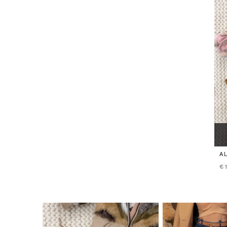
A
О
€1