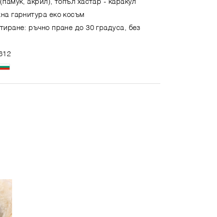
(памук, акрил), топъл хастар - каракул
жна гарнитура еко косъм
тиране: ръчно пране до 30 градуса, без
612