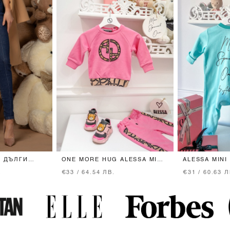
D ДЪЛГИ
ONE MORE HUG ALESSA MINI
ALESSA MINI
LUE
БЛУЗА - PINK
РОМПЪР С К
.
€33 / 64.54 ЛВ.
€31 / 60.63 Л