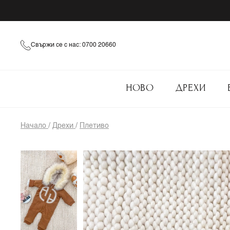
Свържи се с нас: 0700 20660
НОВО
ДРЕХИ
Начало
/
Дрехи
/
Плетиво