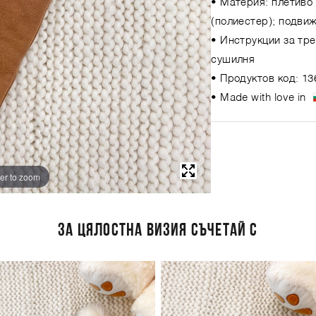
• Материя: плетиво 
(полиестер); подви
• Инструкции за тре
сушилня
• Продуктов код: 13
• Made with love in
er to zoom
ЗА ЦЯЛОСТНА ВИЗИЯ СЪЧЕТАЙ С