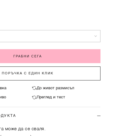
ГРАБНИ СЕГА
ПОРЪЧКА С ЕДИН КЛИК
ОЩЕ ОТ РОМПЪРИ
вка
До живот размисъл
ВИЖ ОЩЕ ОТ РОМПЪРИ
иво
Преглед и тест
ОДУКТА
та може да се сваля.