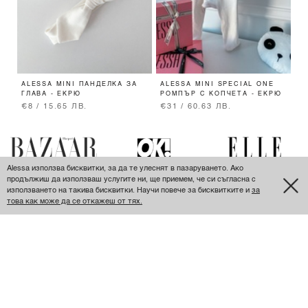
ALESSA MINI ПАНДЕЛКА ЗА
ALESSA MINI SPECIAL ONE
A
ГЛАВА - ЕКРЮ
РОМПЪР С КОПЧЕТА - ЕКРЮ
Г
€8 / 15.65 ЛВ.
€31 / 60.63 ЛВ.
€
Alessa използва бисквитки, за да те улеснят в пазаруването. Ако
продължиш да използваш услугите ни, ще приемем, че си съгласна с
използването на такива бисквитки. Научи повече за бисквитките и
за
това как може да се откажеш от тях.
ПОСЛЕДНО РАЗГЛЕДАНИ