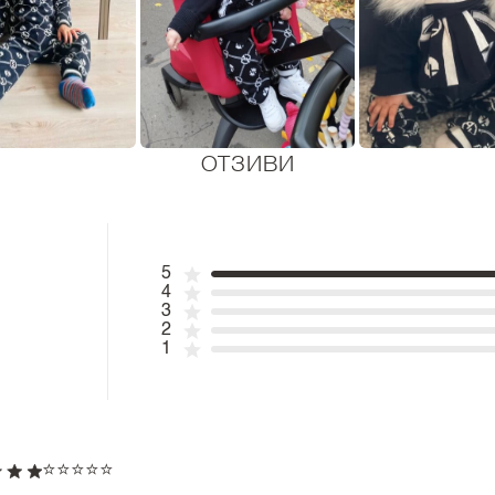
ОТЗИВИ
5
4
3
2
1
⭐️⭐️⭐️⭐️⭐️