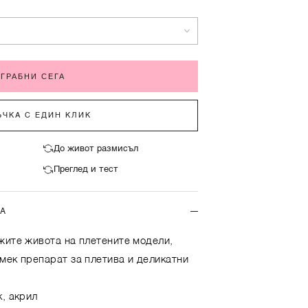
ГРАБНИ СЕГА
ЧКА С ЕДИН КЛИК
До живот размисъл
Преглед и тест
ТА
жите живота на плетените модели,
мек препарат за плетива и деликатни
к, акрил