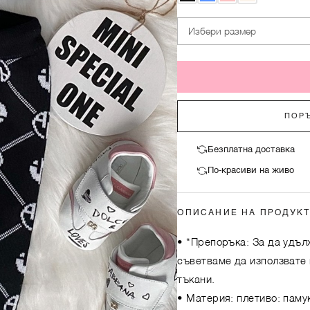
Избери размер
ПОРЪ
Безплатна доставка
По-красиви на живо
ОПИСАНИЕ НА ПРОДУК
• *Препоръка: За да удъл
съветваме да използвате 
тъкани.
• Материя: плетиво: паму