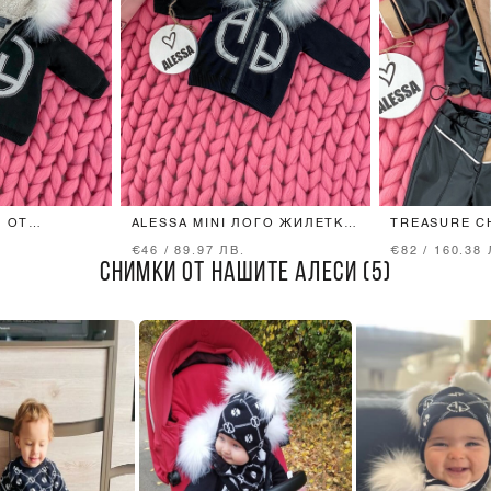
Е ОТ
ALESSA MINI ЛОГО ЖИЛЕТКА
TREASURE C
НО
ОТ ПЛЕТИВО - ЧЕРНА
MINI КОЖЕН
€46 / 89.97 ЛВ.
€82 / 160.38 
СНИМКИ ОТ НАШИТЕ АЛЕСИ (5)