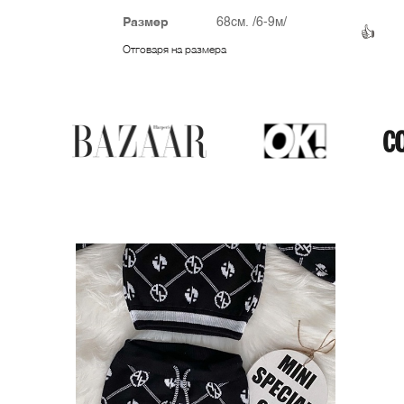
Размер
68см. /6-9м/
👍
Отговаря на размера