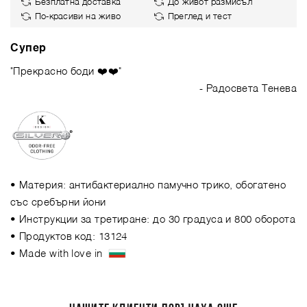
Безплатна доставка
До живот размисъл
По-красиви на живо
Преглед и тест
Супер
"Прекрасно боди ❤️❤️"
- Радосвета Тенева
• Материя: антибактериално памучно трико, обогатено
със сребърни йони
• Инструкции за третиране: до 30 градуса и 800 оборота
• Продуктов код: 13124
• Made with love in