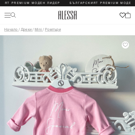
ЯТ PREMIUM МОДЕН ЛИДЕР
БЪЛГАРСКИЯТ PREMIUM МОДЕН Л
Начало
/
Дрехи
/
Mini
/
Ромпъри