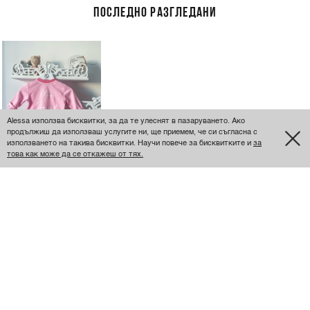
ПОСЛЕДНО РАЗГЛЕДАНИ
Alessa използва бисквитки, за да те улеснят в пазаруването. Ако
продължиш да използваш услугите ни, ще приемем, че си съгласна с
използването на такива бисквитки. Научи повече за бисквитките и
за
това как може да се откажеш от тях.
ИЗЧЕРПАНО
ALESSA MINI
SPECIAL ONE
РОМПЪР С КОПЧЕТА
€31 / 60.63 ЛВ.
- PINK
ОЩЕ ОТ НАЙ-ЖЕЛАНИТЕ