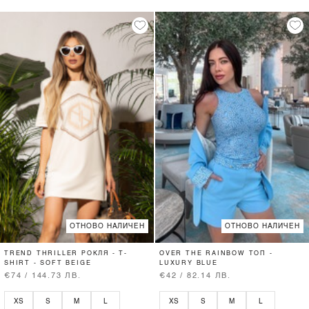
ОТНОВО НАЛИЧЕН
ОТНОВО НАЛИЧЕН
TREND THRILLER РОКЛЯ - T-
OVER THE RAINBOW ТОП -
SHIRT - SOFT BEIGE
LUXURY BLUE
€74 / 144.73 ЛВ.
€42 / 82.14 ЛВ.
XS
S
M
L
XS
S
M
L