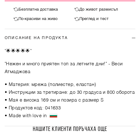
Безплатна доставка
До живот размисъл
По-красиви на живо
Преглед и тест
ОПИСАНИЕ НА ПРОДУКТА
"🌟🌟🌟🌟🌟"
"Нежен и много приятен топ за летните дни!"
- Веси
Атмаджова
• Материя: мрежа (полиестер, еластан)
• Инструкции за третиране: до 30 градуса и 800 оборота
• Мая е висока 169 см и позира с размер S
• Продуктов код: 041633
• Made with love in
НАШИТЕ КЛИЕНТИ ПОРЪЧАХА ОЩЕ