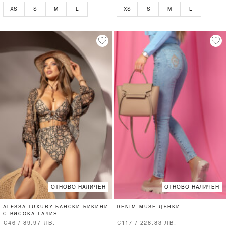
XS
S
M
L
XS
S
M
L
ОТНОВО НАЛИЧЕН
ОТНОВО НАЛИЧЕН
ALESSA LUXURY БАНСКИ БИКИНИ
DENIM MUSE ДЪНКИ
С ВИСОКА ТАЛИЯ
€46 / 89.97 ЛВ.
€117 / 228.83 ЛВ.