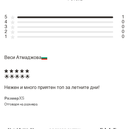
5
1
4
0
3
0
2
0
1
0
Веси Атмаджова
🌟🌟🌟🌟🌟
Нежен и много приятен топ за летните дни!
Размер
XS
Отговаря на размера