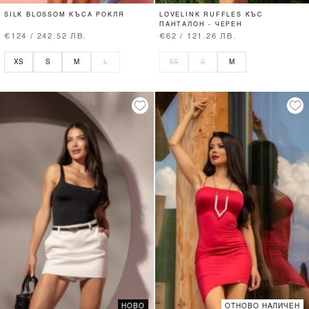
SILK BLOSSOM КЪСА РОКЛЯ
LOVELINK RUFFLES КЪС
ПАНТАЛОН - ЧЕРЕН
€124 / 242.52 ЛВ.
€62 / 121.26 ЛВ.
XS
S
M
L
XS
S
M
НОВО
ОТНОВО НАЛИЧЕН