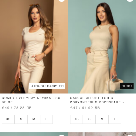
ОТНОВО НАЛИЧЕН
НОВО
COMFY EVERYDAY БЛУЗКА - SOFT
CASUAL ALLURE ТОП С
BEIGE
ИЗКУСИТЕЛНО ИЗРЯЗВАНЕ -
SOFT BEIGE
€40 / 78.23 ЛВ.
€47 / 91.92 ЛВ.
XS
S
M
L
XS
S
M
L