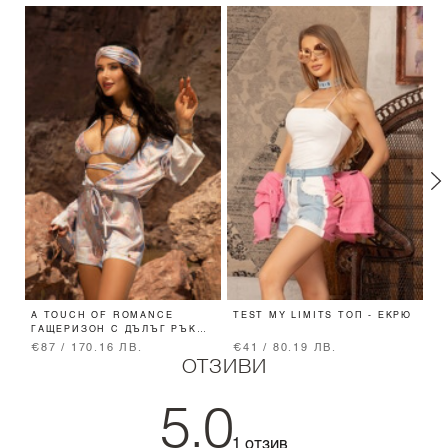
A TOUCH OF ROMANCE
TEST MY LIMITS ТОП - ЕКРЮ
S
ГАЩЕРИЗОН С ДЪЛЪГ РЪКАВ
П
- VISTA BLUE
€87 / 170.16 ЛВ.
€41 / 80.19 ЛВ.
€
ОТЗИВИ
5.0
1 отзив