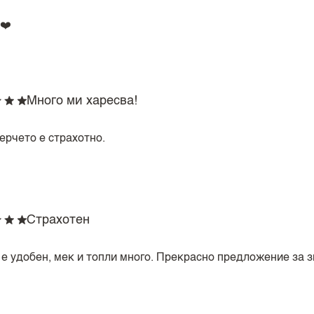
❤️
Много ми харесва!
ерчето е страхотно.
Страхотен
 е удобен, мек и топли много. Прекрасно предложение за з