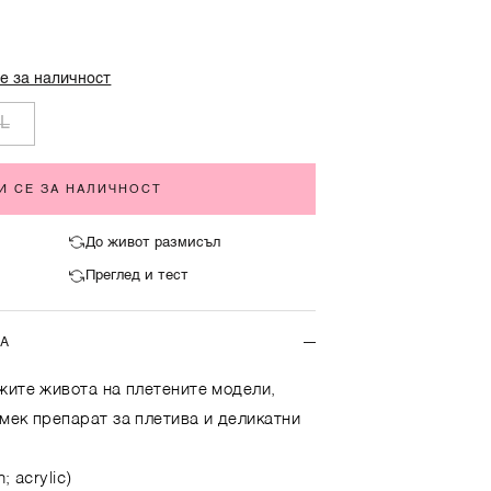
е за наличност
L
И СЕ ЗА НАЛИЧНОСТ
До живот размисъл
Преглед и тест
ТА
жите живота на плетените модели,
мек препарат за плетива и деликатни
; acrylic)