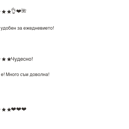
👌❤️🌺
 удобен за ежедневието!
Чудесно!
 е! Много съм доволна!
❤️❤️❤️