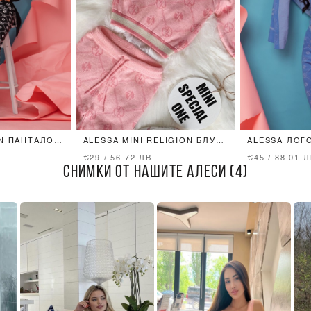
ON ПАНТАЛОН
ALESSA MINI RELIGION БЛУЗА
ALESSA ЛОГ
ЧЕРЕН
ОТ ПЛЕТИВО - PINK
ПЛЕТИВО - S
€29 / 56.72 ЛВ.
€45 / 88.01 Л
СНИМКИ ОТ НАШИТЕ АЛЕСИ (4)