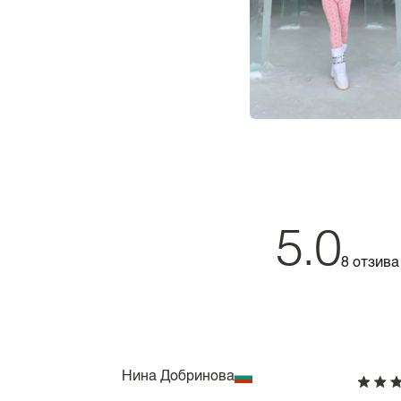
5.0
8 отзива
Нина Добринова