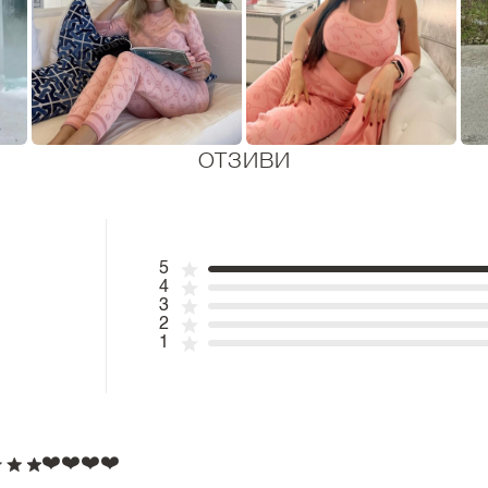
ОТЗИВИ
5
4
3
2
1
❤️❤️❤️❤️