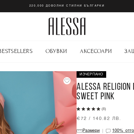
220,000 ДОВОЛНИ СТИЛНИ БЪЛГАРКИ
BESTSELLERS
ОБУВКИ
АКСЕСОАРИ
ЗА
ИЗЧЕРПАНО
ALESSA RELIGION
SWEET PINK
(8)
€72 / 140.82 ЛВ.
Размери
100%
отг