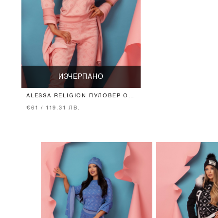
ИЗЧЕРПАНО
ALESSA RELIGION ПУЛОВЕР ОТ
ПЛЕТИВО 3/4 РЪКАВ - SWEET
€61 / 119.31 ЛВ.
PINK