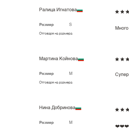
Ралица Игнатова
Размер
S
Много
Отговаря на размера
Мартина Койнова
Размер
M
Супер
Отговаря на размера
Нина Добринова
Размер
M
❤️❤️❤️