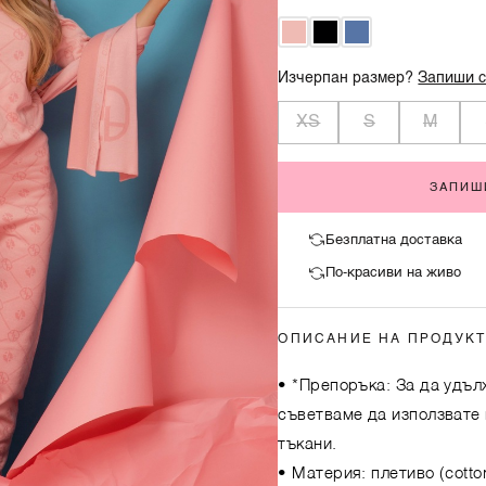
Изчерпан размер?
Запиши с
XS
S
M
ЗАПИШ
Безплатна доставка
По-красиви на живо
ОПИСАНИЕ НА ПРОДУК
• *Препоръка: За да удъл
съветваме да използвате 
тъкани.
• Материя: плетиво (cotton