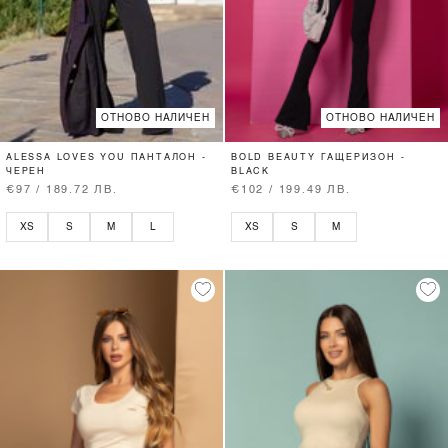
ОТНОВО НАЛИЧЕН
ОТНОВО НАЛИЧЕН
ALESSA LOVES YOU ПАНТАЛОН -
BOLD BEAUTY ГАЩЕРИЗОН -
ЧЕРЕН
BLACK
€97 / 189.72 ЛВ.
€102 / 199.49 ЛВ.
XS
S
M
L
XS
S
M