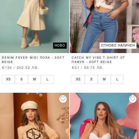
НОВО
ОТНОВО НАЛИЧЕН
DENIM FEVER MIDI ПОЛА - SOFT
CATCH MY VIBE T-SHIRT ОТ
BEIGE
ПАМУК - SOFT BEIGE
€124 / 242.52 ЛВ.
€51 / 99.75 ЛВ.
XS
S
M
L
XS
S
M
L