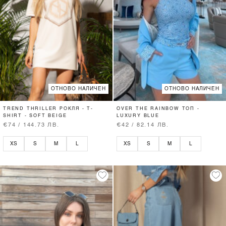
ОТНОВО НАЛИЧЕН
ОТНОВО НАЛИЧЕН
TREND THRILLER РОКЛЯ - T-
OVER THE RAINBOW ТОП -
SHIRT - SOFT BEIGE
LUXURY BLUE
€74 / 144.73 ЛВ.
€42 / 82.14 ЛВ.
XS
S
M
L
XS
S
M
L