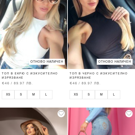
ОТНОВО НАЛИЧЕН
ОТНОВО НАЛИЧЕН
ТОП В ЕКРЮ С ИЗКУСИТЕЛНО
ТОП В ЧЕРНО С ИЗКУСИТЕЛНО
ИЗРЯЗВАНЕ
ИЗРЯЗВАНЕ
€46 / 89.97 ЛВ.
€46 / 89.97 ЛВ.
XS
S
M
L
XS
S
M
L