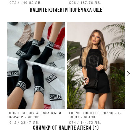
€72 / 140.82 ЛВ.
€96 / 187.76 ЛВ.
€
НАШИТЕ КЛИЕНТИ ПОРЪЧАХА ОЩЕ
DON'T BE SHY ALESSA КЪСИ
TREND THRILLER РОКЛЯ - T-
B
ЧОРАПИ - ЧЕРНИ
SHIRT - BLACK
Ч
B
€12 / 23.47 ЛВ.
€74 / 144.73 ЛВ.
€
СНИМКИ ОТ НАШИТЕ АЛЕСИ (1)