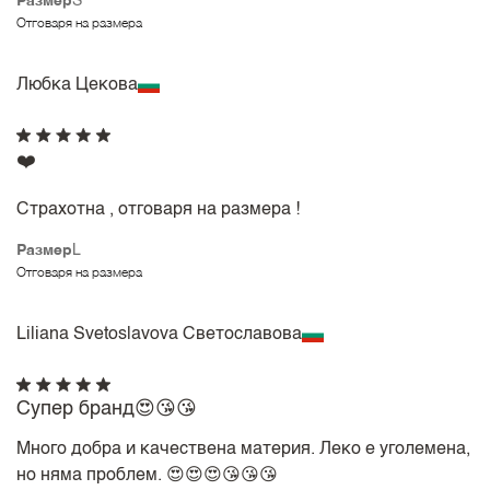
Размер
S
Отговаря на размера
Любка Цекова
❤️
Страхотна , отговаря на размера !
Размер
L
Отговаря на размера
Liliana Svetoslavova Светославова
Супер бранд😍😘😘
Много добра и качествена материя. Леко е уголемена,
но няма проблем. 😍😍😍😘😘😘