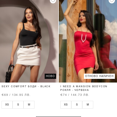
НОВО
ОТНОВО НАЛИЧЕН
SEXY COMFORT БОДИ - BLACK
I NEED A MANSION BODYCON
РОКЛЯ - ЧЕРВЕНА
€69 / 134.95 ЛВ.
€74 / 144.73 ЛВ.
XS
S
M
XS
S
M