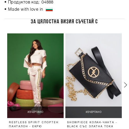
• Продуктов код: 04888
• Made with love in
ЗА ЦЯЛОСТНА ВИЗИЯ СЪЧЕТАЙ С
ИЗЧЕРПАНО
ИЗЧЕРПАНО
RESTLESS SPIRIT СПОРТЕН
SHOWPIECE КОЛАН-ЧАНТА -
A
ПАНТАЛОН - ЕКРЮ
BLACK СЪС ЗЛАТНА ТОКА
-