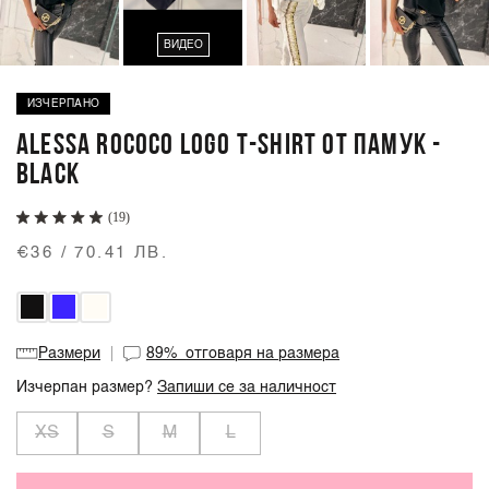
ВИДЕО
ИЗЧЕРПАНО
ALESSA ROCOCO LOGO T-SHIRT ОТ ПАМУК -
BLACK
(19)
€36 / 70.41 ЛВ.
Размери
89%
отговаря на размера
Изчерпан размер?
Запиши се за наличност
XS
S
M
L