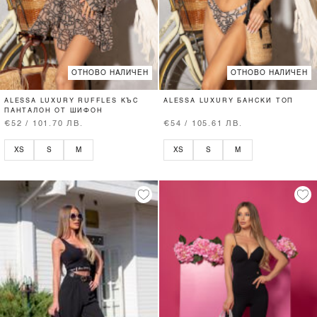
ОТНОВО НАЛИЧЕН
ОТНОВО НАЛИЧЕН
ALESSA LUXURY RUFFLES КЪС
ALESSA LUXURY БАНСКИ ТОП
ПАНТАЛОН ОТ ШИФОН
€52 / 101.70 ЛВ.
€54 / 105.61 ЛВ.
XS
S
M
XS
S
M