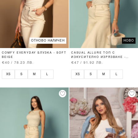
ОТНОВО НАЛИЧЕН
НОВО
COMFY EVERYDAY БЛУЗКА - SOFT
CASUAL ALLURE ТОП С
BEIGE
ИЗКУСИТЕЛНО ИЗРЯЗВАНЕ -
SOFT BEIGE
€40 / 78.23 ЛВ.
€47 / 91.92 ЛВ.
XS
S
M
L
XS
S
M
L