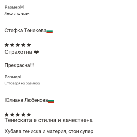
Размер
M
Леко уголемен
Стефка Тенекева
Страхотна ❤️
Прекрасна!!!
Размер
L
Отговаря на размера
Юлиана Любенова
Тениската е стилна и качествена
Хубава тениска и материя, стои супер