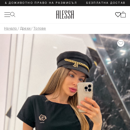
ОЖИВОТНО ПРАВО НА РАЗМИСЪЛ
БЕЗПЛАТНА ДОСТАВКА & ДО
Начало
/
Дрехи
/
Топове