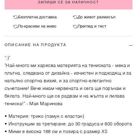
ЗАПИШИ СЕ ЗА НАЛИЧНОСТ
Безплатна доставка
До живот размисъл
По-красиви на живо
Преглед и тест
ОПИСАНИЕ НА ПРОДУКТА
":)"
"Най-много ми харесва материята на тениската - мека и
плътна, следвана от дизайна - изчистен и подходящ и за
напълно спортна визия, и за спортно-елегантно
съчетание! Вече имам червената и сега ще поръчам и
бялата. Най-много ще се радвам и на жълта и лилава
тениска!"
- Мая Маринова
• Материя: трико (памук с еластан)
• Инструкции за третиране: до 30 градуса и 800 оборота
• Мими е висока 168 см и позира с размер XS