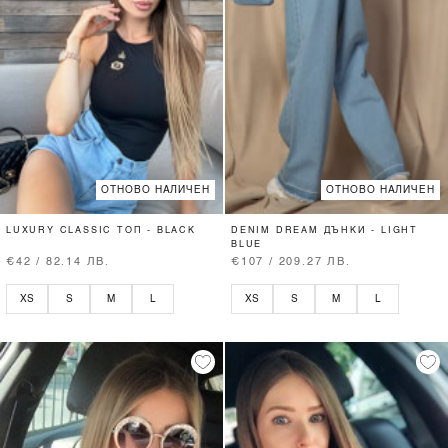
ОТНОВО НАЛИЧЕН
ОТНОВО НАЛИЧЕН
LUXURY CLASSIC ТОП - BLACK
DENIM DREAM ДЪНКИ - LIGHT
BLUE
€42 / 82.14 ЛВ.
€107 / 209.27 ЛВ.
XS
S
M
L
XS
S
M
L