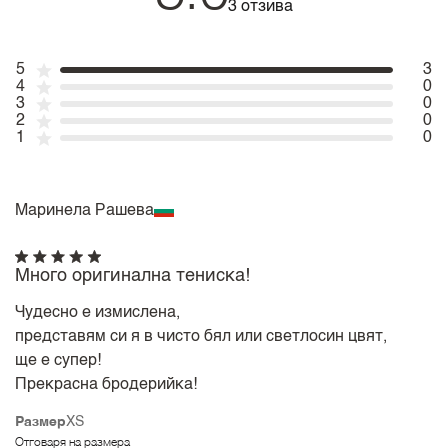
3 отзива
5
3
4
0
3
0
2
0
1
0
Маринела Рашева
Много оригинална тениска!
Чудесно е измислена,
представям си я в чисто бял или светлосин цвят,
ще е супер!
Прекрасна бродерийка!
Размер
XS
Отговаря на размера