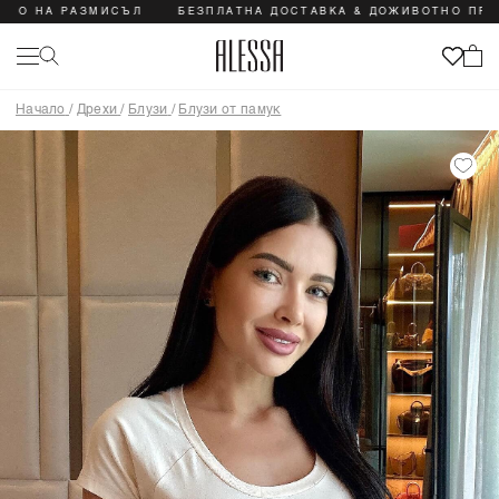
А РАЗМИСЪЛ
БЕЗПЛАТНА ДОСТАВКА & ДОЖИВОТНО ПРАВО НА
Начало
/
Дрехи
/
Блузи
/
Блузи от памук