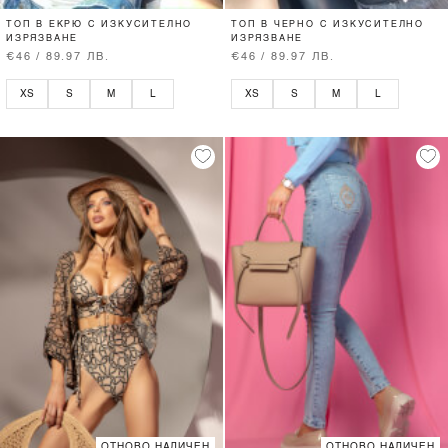
ТОП В ЕКРЮ С ИЗКУСИТЕЛНО
ТОП В ЧЕРНО С ИЗКУСИТЕЛНО
ИЗРЯЗВАНЕ
ИЗРЯЗВАНЕ
€46 / 89.97 ЛВ.
€46 / 89.97 ЛВ.
XS
S
M
L
XS
S
M
L
ОТНОВО НАЛИЧЕН
ОТНОВО НАЛИЧЕН