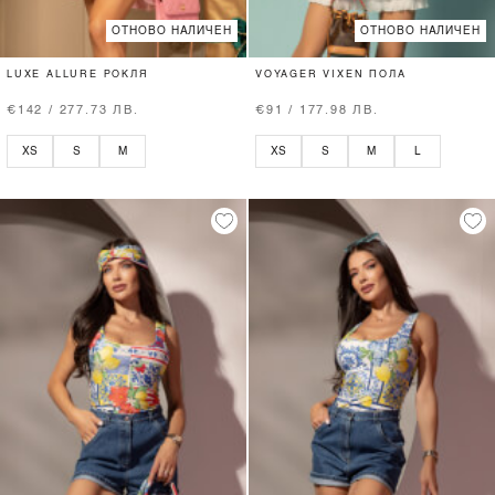
ОТНОВО НАЛИЧЕН
ОТНОВО НАЛИЧЕН
LUXE ALLURE РОКЛЯ
VOYAGER VIXEN ПОЛА
€142 / 277.73 ЛВ.
€91 / 177.98 ЛВ.
XS
S
M
XS
S
M
L