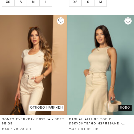
XS
S
M
L
XS
S
M
ОТНОВО НАЛИЧЕН
НОВО
COMFY EVERYDAY БЛУЗКА - SOFT
CASUAL ALLURE ТОП С
BEIGE
ИЗКУСИТЕЛНО ИЗРЯЗВАНЕ -
SOFT BEIGE
€40 / 78.23 ЛВ.
€47 / 91.92 ЛВ.