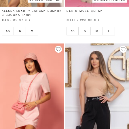
ALESSA LUXURY БАНСКИ БИКИНИ
DENIM MUSE ДЪНКИ
С ВИСОКА ТАЛИЯ
€46 / 89.97 ЛВ.
€117 / 228.83 ЛВ.
XS
S
M
XS
S
M
L