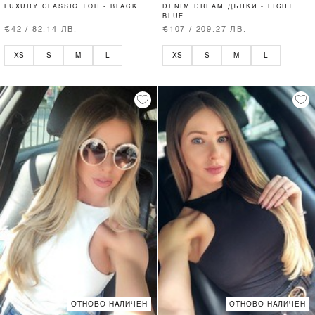
LUXURY CLASSIC ТОП - BLACK
DENIM DREAM ДЪНКИ - LIGHT
BLUE
€42 / 82.14 ЛВ.
€107 / 209.27 ЛВ.
XS
S
M
L
XS
S
M
L
ОТНОВО НАЛИЧЕН
ОТНОВО НАЛИЧЕН