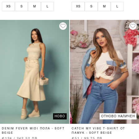
XS
S
M
L
XS
S
M
L
НОВО
ОТНОВО НАЛИЧЕН
DENIM FEVER MIDI ПОЛА - SOFT
CATCH MY VIBE T-SHIRT ОТ
BEIGE
ПАМУК - SOFT BEIGE
€124 / 242.52 ЛВ.
€51 / 99.75 ЛВ.