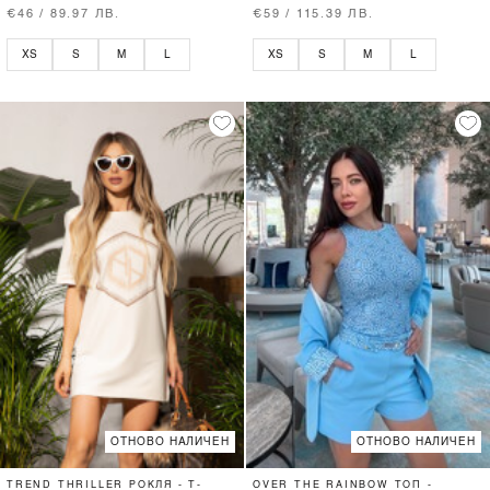
€46 / 89.97 ЛВ.
€59 / 115.39 ЛВ.
XS
S
M
L
XS
S
M
L
ОТНОВО НАЛИЧЕН
ОТНОВО НАЛИЧЕН
TREND THRILLER РОКЛЯ - T-
OVER THE RAINBOW ТОП -