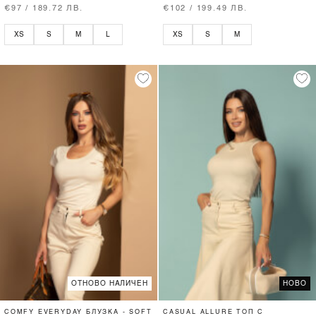
€97 / 189.72 ЛВ.
€102 / 199.49 ЛВ.
XS
S
M
L
XS
S
M
ОТНОВО НАЛИЧЕН
НОВО
COMFY EVERYDAY БЛУЗКА - SOFT
CASUAL ALLURE ТОП С