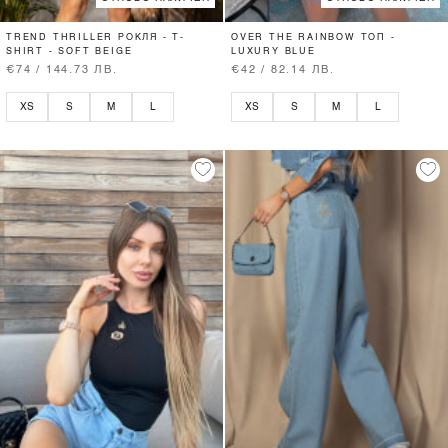
TREND THRILLER РОКЛЯ - T-
OVER THE RAINBOW ТОП -
SHIRT - SOFT BEIGE
LUXURY BLUE
€74 / 144.73 ЛВ.
€42 / 82.14 ЛВ.
XS
S
M
L
XS
S
M
L