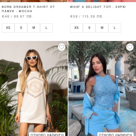
BORN DREAMER T-SHIRT ОТ
WHAT A DELIGHT ТОП - ЕКРЮ
ПАМУК - MOCHA
€46 / 89.97 ЛВ.
€59 / 115.39 ЛВ.
XS
S
M
L
XS
S
M
L
ОТНОВО НАЛИЧЕН
ОТНОВО НАЛИЧЕН