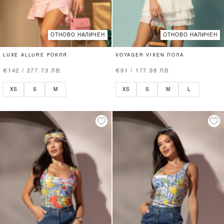
ОТНОВО НАЛИЧЕН
ОТНОВО НАЛИЧЕН
LUXE ALLURE РОКЛЯ
VOYAGER VIXEN ПОЛА
€142 / 277.73 ЛВ.
€91 / 177.98 ЛВ.
XS
S
M
XS
S
M
L