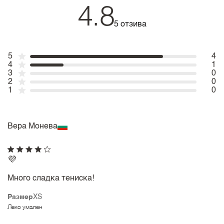
4.8
5 отзива
5
4
4
1
3
0
2
0
1
0
Вера Монева
💜
Много сладка тениска!
Размер
XS
Леко умален