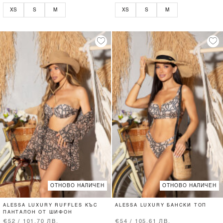
XS
S
M
XS
S
M
ОТНОВО НАЛИЧЕН
ОТНОВО НАЛИЧЕН
ALESSA LUXURY RUFFLES КЪС
ALESSA LUXURY БАНСКИ ТОП
ПАНТАЛОН ОТ ШИФОН
€52 / 101.70 ЛВ.
€54 / 105.61 ЛВ.