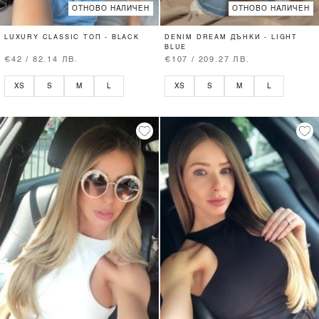
ОТНОВО НАЛИЧЕН
ОТНОВО НАЛИЧЕН
LUXURY CLASSIC ТОП - BLACK
DENIM DREAM ДЪНКИ - LIGHT
BLUE
€42 / 82.14 ЛВ.
€107 / 209.27 ЛВ.
XS
S
M
L
XS
S
M
L