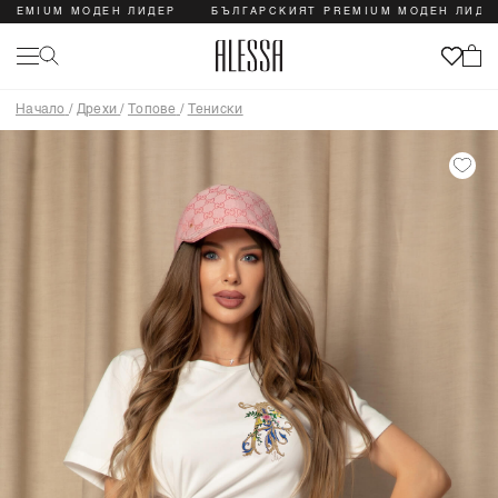
IUM МОДЕН ЛИДЕР
БЪЛГАРСКИЯТ PREMIUM МОДЕН ЛИДЕР
Начало
/
Дрехи
/
Топове
/
Тениски