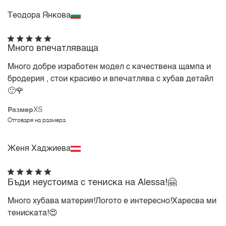
Теодора Янкова
Много впечатляваща
Много добре изработен модел с качествена щампа и
бродерия , стои красиво и впечатлява с хубав детайл
🙂🌹
Размер
XS
Отговаря на размера
Женя Хаджиева
Бъди неустоима с тениска на Alessa!🤗
Много хубава материя!Логото е интересно!Харесва ми
тениската!😍