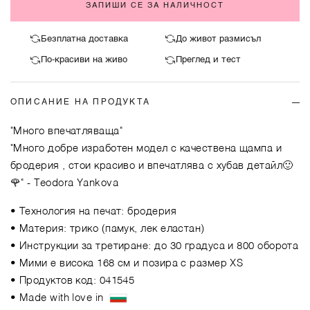
ЗАПИШИ СЕ ЗА НАЛИЧНОСТ
Безплатна доставка
До живот размисъл
По-красиви на живо
Преглед и тест
ОПИСАНИЕ НА ПРОДУКТА
"Много впечатляваща"
"Много добре изработен модел с качествена щампа и
бродерия , стои красиво и впечатлява с хубав детайл🙂
🌹"
- Teodora Yankova
• Технология на печат: бродерия
• Материя: трико (памук, лек еластан)
• Инструкции за третиране: до 30 градуса и 800 оборота
• Мими е висока 168 см и позира с размер XS
• Продуктов код: 041545
• Made with love in