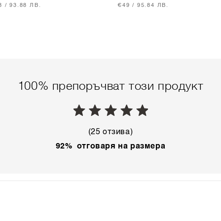
МУК С БРОДЕРИЯ - LUXURY
ПАМУК - BLACK
8 / 93.88 ЛВ.
€49 / 95.84 ЛВ.
ACK
100% препоръчват този продукт
(25 отзива)
92% отговаря на размера