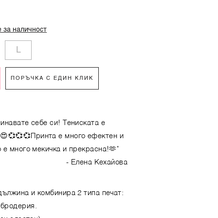
 за наличност
L
ПОРЪЧКА С ЕДИН КЛИК
инавате себе си! Тениската е
!😍💞💞💞Принта е много ефектен и
 е много мекичка и прекрасна!🫶"
- Елена Кехайова
дължина и комбинира 2 типа печат:
 бродерия.