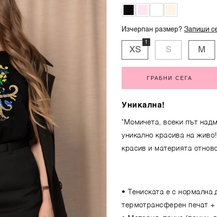
Изчерпан размер?
Запиши се
1
XS
S
M
ГРАБНИ СЕГА
Уникална!
"Момичета, всеки път надм
уникално красива на живо
красив и материята отново
• Тениската е с нормална 
термотрансферен печат +