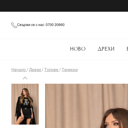
Свържи се с нас: 0700 20660
НОВО
ДРЕХИ
Начало
/
Дрехи
/
Топове
/
Тениски