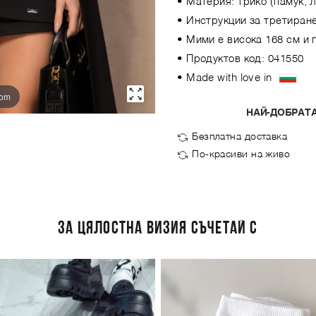
• Материя: трико (памук, 
• Инструкции за третиране
• Мими е висока 168 см и 
• Продуктов код: 041550
• Made with love in
oom
НАЙ-ДОБРАТА
Безплатна доставка
По-красиви на живо
ЗА ЦЯЛОСТНА ВИЗИЯ СЪЧЕТАЙ С