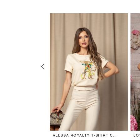
E КРОП-ТОП С
ALESSA ROYALTY T-SHIRT С
LO