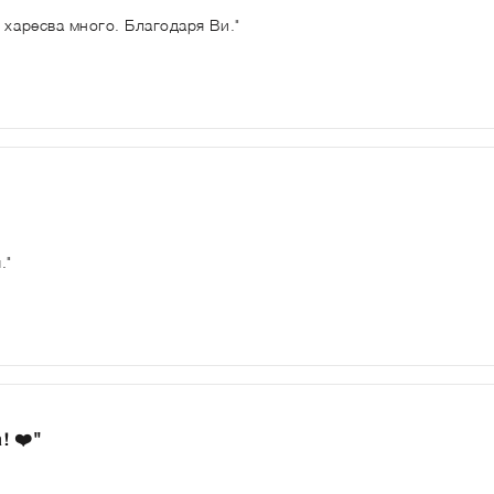
 харесва много. Благодаря Ви."
"
."
! ❤️"