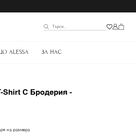
ЩО ALESSA
ЗА НАС
T-Shirt С Бродерия -
аря на размера