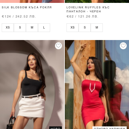
SILK BLOSSOM КЪСА РОКЛЯ
LOVELINK RUFFLES КЪС
ПАНТАЛОН - ЧЕРЕН
€124 / 242.52 ЛВ.
€62 / 121.26 ЛВ.
XS
S
M
L
XS
S
M