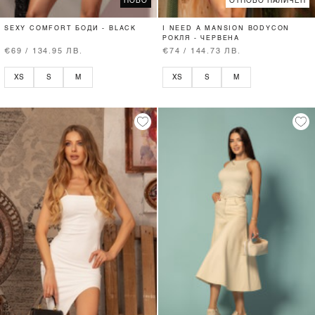
НОВО
ОТНОВО НАЛИЧЕН
SEXY COMFORT БОДИ - BLACK
I NEED A MANSION BODYCON
РОКЛЯ - ЧЕРВЕНА
€69 / 134.95 ЛВ.
€74 / 144.73 ЛВ.
XS
S
M
XS
S
M