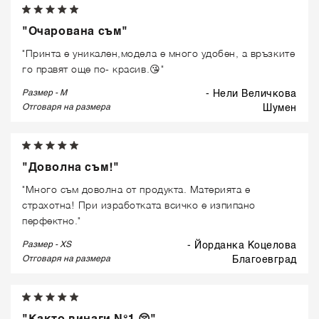
"Очарована съм"
"Принта е уникален,модела е много удобен, а връзките
го правят още по- красив.😘"
Размер - M
- Нели Величкова
Отговаря на размера
шумен
"Доволна съм!"
"Много съм доволна от продукта. Материята е
страхотна! При изработката всичко е изпипано
перфектно."
Размер - XS
- Йорданка Коцелова
Отговаря на размера
благоевград