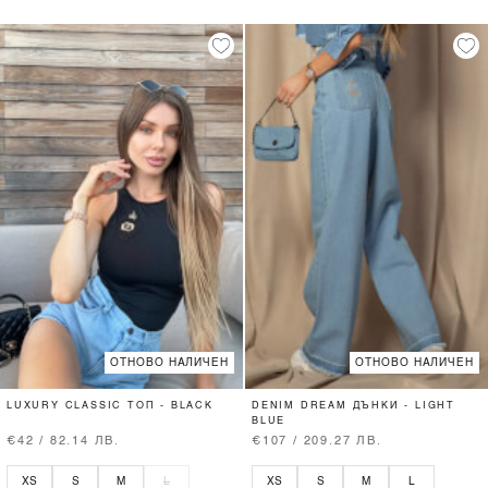
ОТНОВО НАЛИЧЕН
ОТНОВО НАЛИЧЕН
LUXURY CLASSIC ТОП - BLACK
DENIM DREAM ДЪНКИ - LIGHT
BLUE
€42 / 82.14 ЛВ.
€107 / 209.27 ЛВ.
XS
S
M
L
XS
S
M
L