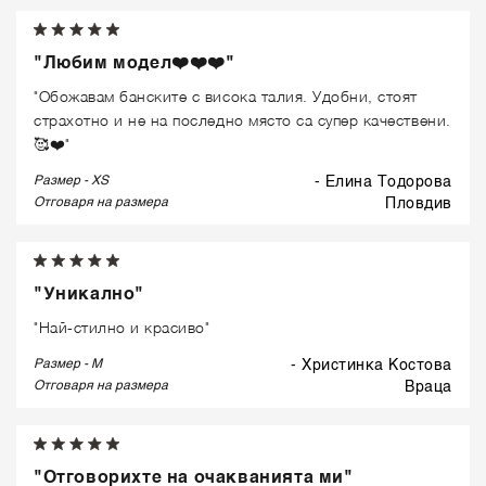
"Любим модел❤️❤️❤️"
"Обожавам банските с висока талия. Удобни, стоят
страхотно и не на последно място са супер качествени.
🥰❤️"
Размер - XS
- Елина Тодорова
Отговаря на размера
пловдив
"Уникално"
"Най-стилно и красиво"
Размер - M
- Христинка Костова
Отговаря на размера
враца
"Отговорихте на очакванията ми"