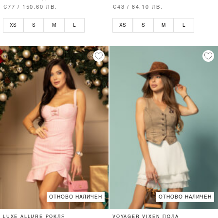
€77 / 150.60 ЛВ.
€43 / 84.10 ЛВ.
XS
S
M
L
XS
S
M
L
ОТНОВО НАЛИЧЕН
ОТНОВО НАЛИЧЕН
LUXE ALLURE РОКЛЯ
VOYAGER VIXEN ПОЛА