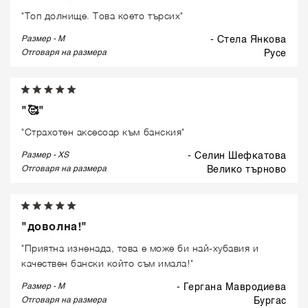
"Топ долнище. Това което търсих"
Размер - M
- Стела Янкова
Отговаря на размера
русе
"🥰"
"Страхотен аксесоар към банския"
Размер - XS
- Селин Шефкатова
Отговаря на размера
велико търново
"доволна!"
"Приятна изненада, това е може би най-хубавия и
качествен бански който съм имала!"
Размер - M
- Гергана Мавродиева
Отговаря на размера
бургас