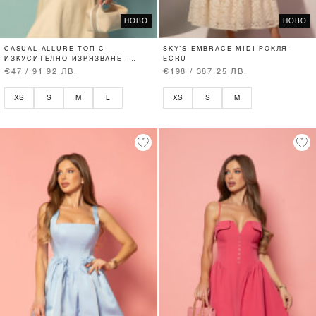
НОВО
НОВО
CASUAL ALLURE ТОП С
SKY’S EMBRACE MIDI РОКЛЯ -
ИЗКУСИТЕЛНО ИЗРЯЗВАНЕ -
ECRU
SOFT BEIGE
€47 / 91.92 ЛВ.
€198 / 387.25 ЛВ.
XS
S
M
L
XS
S
M