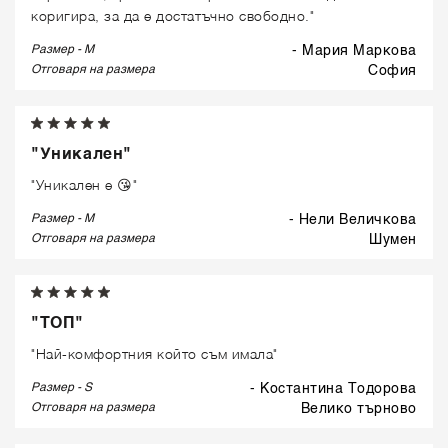
коригира, за да е достатъчно свободно."
Размер - M
- Мария Маркова
Отговаря на размера
софия
"Уникален"
"Уникален е 😘"
Размер - M
- Нели Величкова
Отговаря на размера
шумен
"ТОП"
"Най-комфортния който съм имала"
Размер - S
- Костантина Тодорова
Отговаря на размера
велико търново