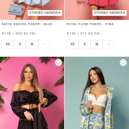
ОТНОВО НАЛИЧЕН
ОТНОВО НАЛИЧЕН
SATIN DESIRE РОКЛЯ - BLUE
PETAL FLOW РОКЛЯ - PINK
€138 / 269.90 ЛВ.
€139 / 271.86 ЛВ.
XS
S
M
L
XS
S
M
L