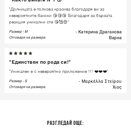
"Както винаги N°1 😚"
"Долницата е толкова красива благодаря ви за
невероятните бански 😘😘😘 Благодаря за бързата
реакция уникални сте 😘🥰😍"
Размер - M
- Катерина Драганова
Отговаря на размера
варна
"Единствен по рода си!"
"Уникален е с невероятно приложение !!! ❤️❤️❤️"
Размер - S
- Μαρκέλλα Στείρου
Отговаря на размера
χιος
РАЗГЛЕДАЙ ОЩЕ: