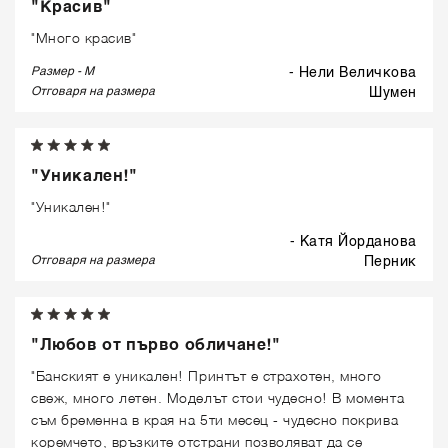
"Красив"
"Много красив"
Размер - M
- Нели Величкова
Отговаря на размера
шумен
"Уникален!"
"Уникален!"
- Катя Йорданова
Отговаря на размера
перник
"Любов от първо обличане!"
"Банският е уникален! Принтът е страхотен, много
свеж, много летен. Моделът стои чудесно! В момента
съм бременна в края на 5ти месец - чудесно покрива
коремчето, връзките отстрани позволяват да се