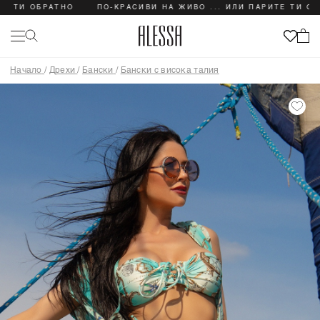
 ОБРАТНО
ПО-КРАСИВИ НА ЖИВО ... ИЛИ ПАРИТЕ ТИ ОБРАТНО
Начало
/
Дрехи
/
Бански
/
Бански с висока талия