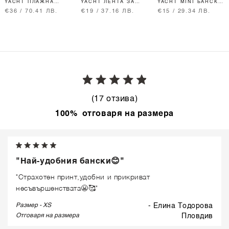
YACHT ПЛАЖНА
YACHT ЛЕНТА ЗА
YACHT MINI БАНСКИ
ХАВЛИЯ - AQUA
КОСА - AQUA
БИКИНИ RUFFLES -
€36 / 70.41 ЛВ.
€19 / 37.16 ЛВ.
€15 / 29.34 ЛВ.
AQUA
(17 отзива)
100% отговаря на размера
"Най-удобния бански😊"
"Страхотен принт,удобни и прикриват
несъвършенствата😬🥰"
Размер - XS
- Елина Тодорова
Отговаря на размера
пловдив