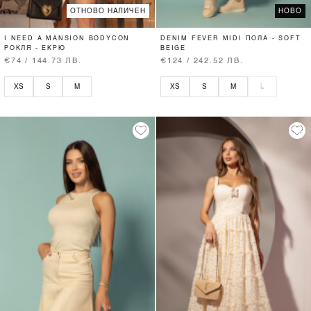
ОТНОВО НАЛИЧЕН
НОВО
I NEED A MANSION BODYCON
DENIM FEVER MIDI ПОЛА - SOFT
РОКЛЯ - ЕКРЮ
BEIGE
€74 / 144.73 ЛВ.
€124 / 242.52 ЛВ.
XS
S
M
XS
S
M
L