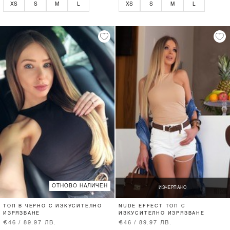
XS
S
M
L
XS
S
M
L
ОТНОВО НАЛИЧЕН
ИЗЧЕРПАНО
ТОП В ЧЕРНО С ИЗКУСИТЕЛНО
NUDE EFFECT ТОП С
ИЗРЯЗВАНЕ
ИЗКУСИТЕЛНО ИЗРЯЗВАНЕ
€46 / 89.97 ЛВ.
€46 / 89.97 ЛВ.