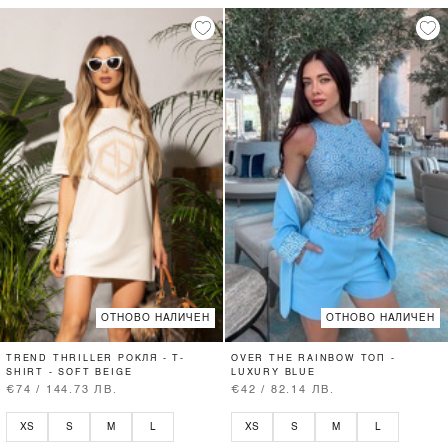
ОТНОВО НАЛИЧЕН
ОТНОВО НАЛИЧЕН
TREND THRILLER РОКЛЯ - T-
OVER THE RAINBOW ТОП -
SHIRT - SOFT BEIGE
LUXURY BLUE
€74 / 144.73 ЛВ.
€42 / 82.14 ЛВ.
XS
S
M
L
XS
S
M
L