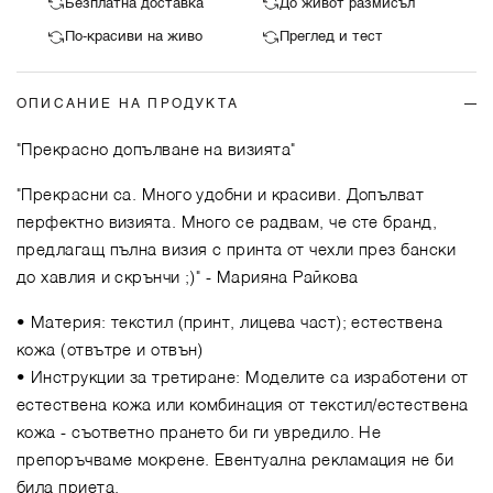
Безплатна доставка
До живот размисъл
По-красиви на живо
Преглед и тест
ОПИСАНИЕ НА ПРОДУКТА
"Прекрасно допълване на визията"
"Прекрасни са. Много удобни и красиви. Допълват
перфектно визията. Много се радвам, че сте бранд,
предлагащ пълна визия с принта от чехли през бански
до хавлия и скрънчи ;)"
- Марияна Райкова
• Материя: текстил (принт, лицева част); естествена
кожа (отвътре и отвън)
• Инструкции за третиране: Моделите са изработени от
естествена кожа или комбинация от текстил/естествена
кожа - съответно прането би ги увредило. Не
препоръчваме мокрене. Евентуална рекламация не би
била приета.