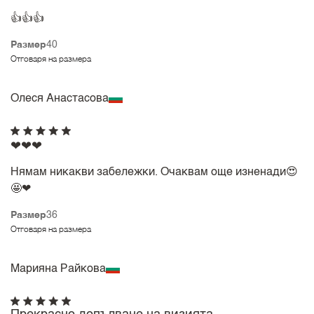
👍👍👍
Размер
40
Отговаря на размера
Олеся Анастасова
❤❤❤
Нямам никакви забележки. Очаквам още изненади😍
🤩❤
Размер
36
Отговаря на размера
Марияна Райкова