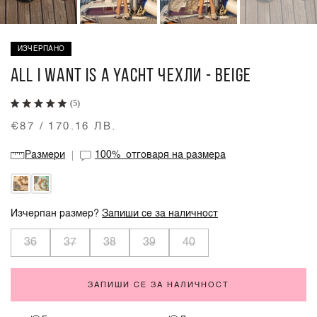
ИЗЧЕРПАНО
ALL I WANT IS A YACHT ЧЕХЛИ - BEIGE
(5)
€87 / 170.16 ЛВ.
Размери
100%
отговаря на размера
Изчерпан размер?
Запиши се за наличност
36
37
38
39
40
ЗАПИШИ СЕ ЗА НАЛИЧНОСТ