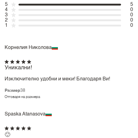
5
5
4
0
3
0
2
0
1
0
Корнелия Николова
Уникални!
Изключително удобни и меки! Благодаря Ви!
Размер
38
Отговаря на размера
Spaska Atanasova
🙂