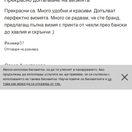
Прекрасно допълване на визията
Прекрасни са. Много удобни и красиви. Допълват
перфектно визията. Много се радвам, че сте бранд,
предлагащ пълна визия с принта от чехли през бански
до хавлия и скрънчи ;)
Размер
37
Отговаря на размера
Олеся Анастасова
Alessa използва бисквитки, за да те улеснят в пазаруването. Ако
продължиш да използваш услугите ни, ще приемем, че си съгласна с
използването на такива бисквитки. Научи повече за бисквитките и
за
това как може да се откажеш от тях.
Супер! 🙂
Уникални, удобни, препоръчвам!
Размер
36
Отговаря на размера