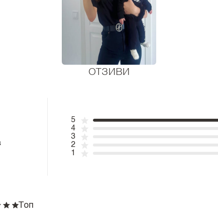
ОТЗИВИ
5
4
3
а
2
1
Топ