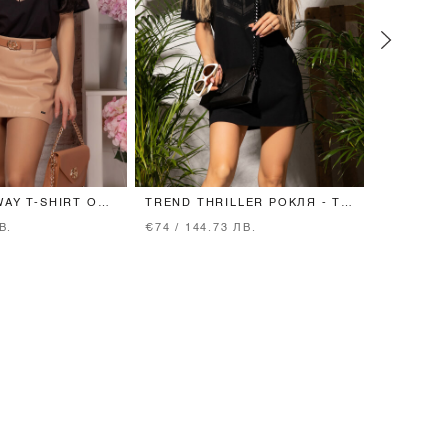
AY T-SHIRT ОТ
TREND THRILLER РОКЛЯ - T-
INNER P
ОДЕРИЯ -
SHIRT - BLACK
ПУДРА
В.
€74 / 144.73 ЛВ.
€97 / 189
CK