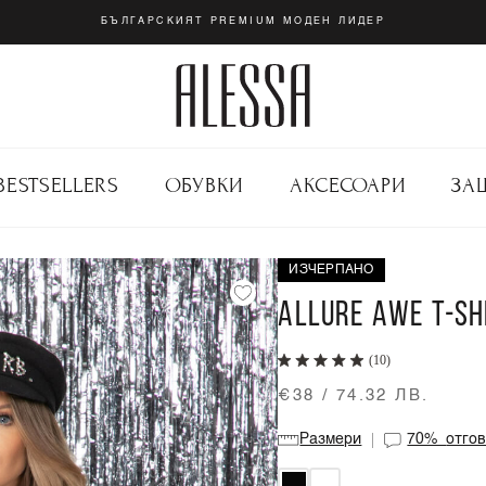
БЪЛГАРСКИЯТ PREMIUM МОДЕН ЛИДЕР
BESTSELLERS
ОБУВКИ
АКСЕСОАРИ
ЗА
ИЗЧЕРПАНО
ALLURE AWE T-SH
(10)
€38 / 74.32 ЛВ.
Размери
70%
отго