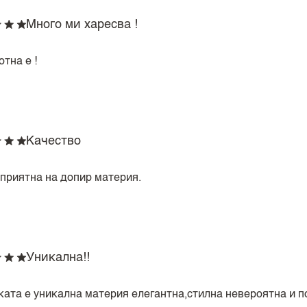
Много ми харесва !
тна е !
Качество
 приятна на допир материя.
Уникална!!
ката е уникална материя елегантна,стилна невероятна и 