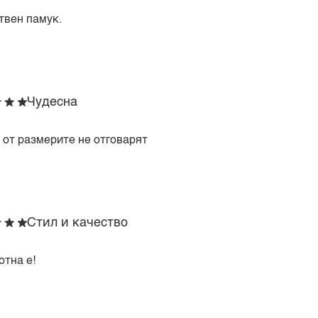
твен памук.
Чудесна
 от размерите не отговарят
Стил и качество
отна е!