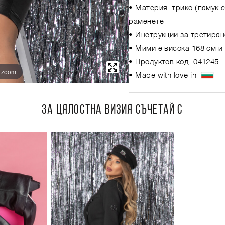
• Материя: трико (памук 
раменете
• Инструкции за третиран
• Мими е висока 168 см и
• Продуктов код: 041245
o zoom
• Made with love in
ЗА ЦЯЛОСТНА ВИЗИЯ СЪЧЕТАЙ С