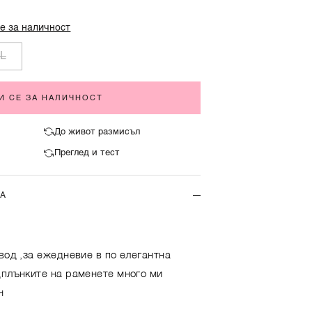
е за наличност
L
И СЕ ЗА НАЛИЧНОСТ
До живот размисъл
Преглед и тест
ТА
вод ,за ежедневие в по елегантна
дплънките на раменете много ми
н