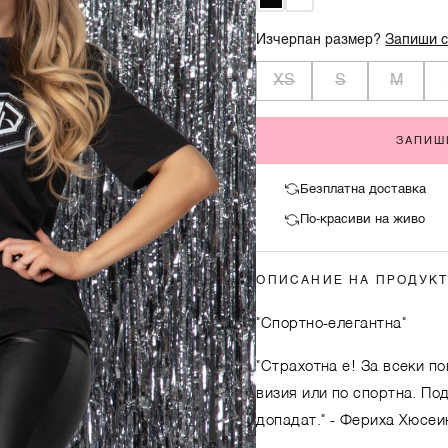
Изчерпан размер?
Запиши с
XS
S
M
ЗАПИШ
Безплатна доставка
По-красиви на живо
ОПИСАНИЕ НА ПРОДУК
"Спортно-елегантна"
"Страхотна е! За всеки по
визия или по спортна. По
допадат."
- Фериха Хюсеи