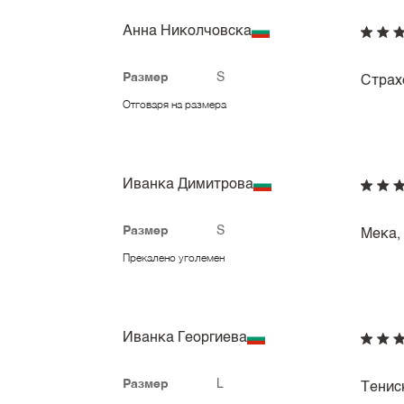
Анна Николчовска
Размер
S
Страхо
Отговаря на размера
Иванка Димитрова
Размер
S
Мека,
Прекалено уголемен
Иванка Георгиева
Размер
L
Тенис