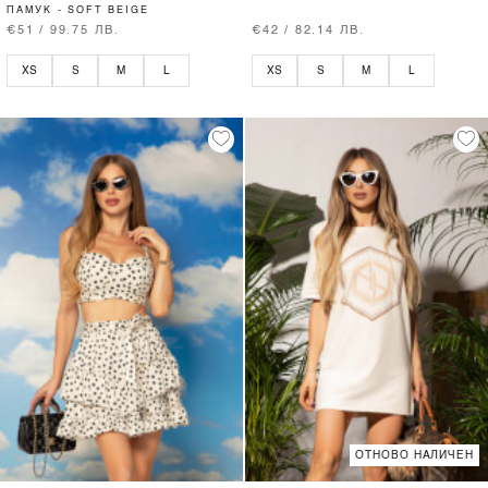
ПАМУК - SOFT BEIGE
€51 / 99.75 ЛВ.
€42 / 82.14 ЛВ.
XS
S
M
L
XS
S
M
L
ОТНОВО НАЛИЧЕН