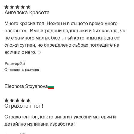
Ангелска красота
Много красив топ. Нежен и в същото време много
елегантен. Има вградени подплънки и бих казала, че
не е за много малък бюст, тъй като няма как да се
сложи сутиен, но определено събрах погледите на
всички с него. ✨
Размер
XS
Отговаря на размера
Eleonora Stoyanova
Страхотен топ!
Страхотен топ, както винаги луксозни материи и
детайлно изпипана изработка!