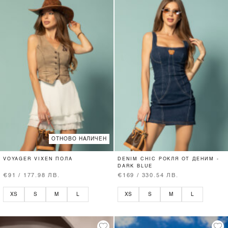
ОТНОВО НАЛИЧЕН
VOYAGER VIXEN ПОЛА
DENIM CHIC РОКЛЯ ОТ ДЕНИМ -
DARK BLUE
€91 / 177.98 ЛВ.
€169 / 330.54 ЛВ.
XS
S
M
L
XS
S
M
L