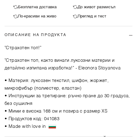
Безплатна доставка
До живот размисъл
По-красиви на живо
Преглед и тест
ОПИСАНИЕ НА ПРОДУКТА
"Страхотен топ!"
"Страхотен топ, както винаги луксозни материи и
детайлно изпипана изработка!"
- Eleonora Stoyanova
• Материя: луксозен текстил, шифон, жоржет,
микрофибър (полиестер, еластан)
• Инструкции за третиране: ръчно пране до 30 градуса,
без сушилня
• Мими е висока 168 см и позира с размер XS
• Продуктов код: 041083
• Made with love in