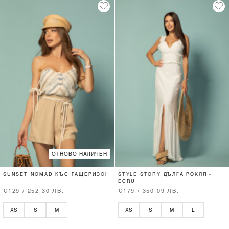
ОТНОВО НАЛИЧЕН
SUNSET NOMAD КЪС ГАЩЕРИЗОН
STYLE STORY ДЪЛГА РОКЛЯ -
ECRU
€129 / 252.30 ЛВ.
€179 / 350.09 ЛВ.
XS
S
M
XS
S
M
L