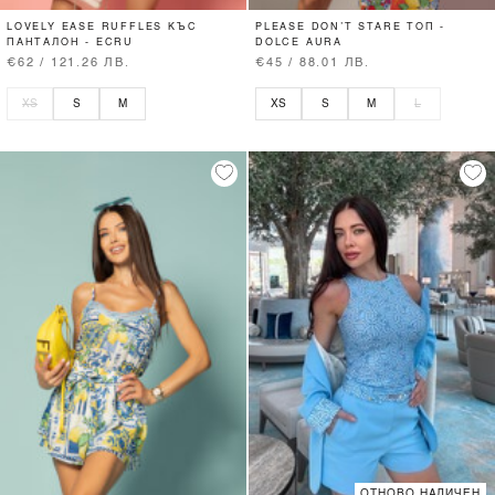
LOVELY EASE RUFFLES КЪС
PLEASE DON’T STARE ТОП -
ПАНТАЛОН - ECRU
DOLCE AURA
€62 / 121.26 ЛВ.
€45 / 88.01 ЛВ.
XS
S
M
XS
S
M
L
ОТНОВО НАЛИЧЕН