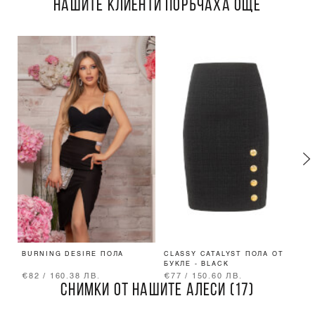
НАШИТЕ КЛИЕНТИ ПОРЪЧАХА ОЩЕ
BURNING DESIRE ПОЛА
CLASSY CATALYST ПОЛА ОТ
S
БУКЛЕ - BLACK
Л
€82 / 160.38 ЛВ.
€77 / 150.60 ЛВ.
€
СНИМКИ ОТ НАШИТЕ АЛЕСИ (17)