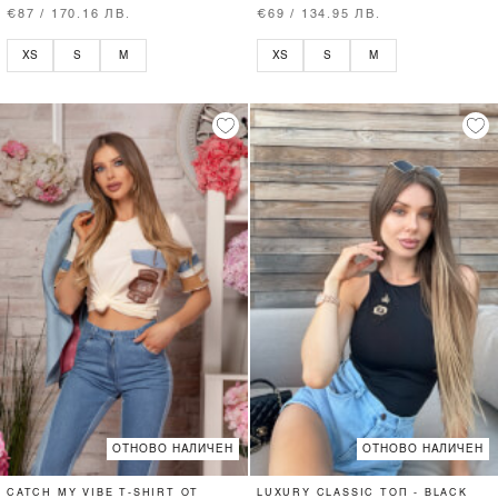
€87 / 170.16 ЛВ.
€69 / 134.95 ЛВ.
XS
S
M
XS
S
M
ОТНОВО НАЛИЧЕН
ОТНОВО НАЛИЧЕН
CATCH MY VIBE T-SHIRT ОТ
LUXURY CLASSIC ТОП - BLACK