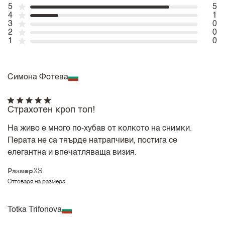
5
5
4
1
3
0
2
0
1
0
Симона Фотева
Страхотен кроп топ!
На живо е много по-хубав от колкото на снимки.
Перата не са тяърде натрапчиви, постига се
елегантна и впечатляваща визия.
Размер
XS
Отговаря на размера
Totka Trifonova