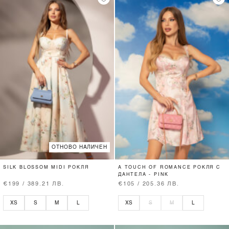
ОТНОВО НАЛИЧЕН
SILK BLOSSOM MIDI РОКЛЯ
A TOUCH OF ROMANCE РОКЛЯ С
ДАНТЕЛА - PINK
€199 / 389.21 ЛВ.
€105 / 205.36 ЛВ.
XS
S
M
L
XS
S
M
L