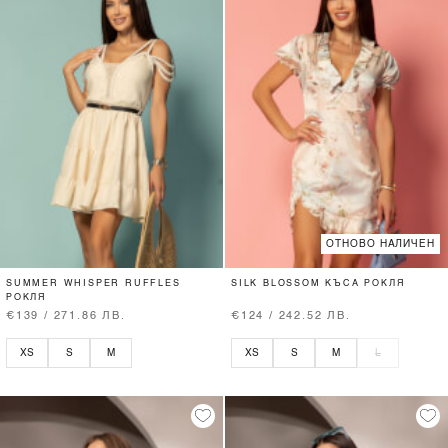
ОТНОВО НАЛИЧЕН
SUMMER WHISPER RUFFLES
SILK BLOSSOM КЪСА РОКЛЯ
РОКЛЯ
€139 / 271.86 ЛВ.
€124 / 242.52 ЛВ.
XS
S
M
XS
S
M
L