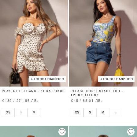
ОТНОВО НАЛИЧЕН
ОТНОВО НАЛИЧЕН
PLAYFUL ELEGANCE КЪСА РОКЛЯ
PLEASE DON’T STARE ТОП -
AZURE ALLURE
€139 / 271.86 ЛВ.
€45 / 88.01 ЛВ.
XS
S
M
XS
S
M
L