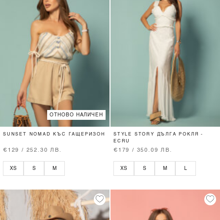
ОТНОВО НАЛИЧЕН
SUNSET NOMAD КЪС ГАЩЕРИЗОН
STYLE STORY ДЪЛГА РОКЛЯ -
ECRU
€129 / 252.30 ЛВ.
€179 / 350.09 ЛВ.
XS
S
M
XS
S
M
L