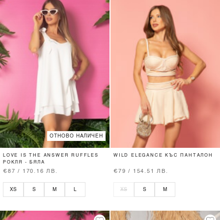
ОТНОВО НАЛИЧЕН
LOVE IS THE ANSWER RUFFLES
WILD ELEGANCE КЪС ПАНТАЛОН
РОКЛЯ - БЯЛА
€87 / 170.16 ЛВ.
€79 / 154.51 ЛВ.
XS
S
M
L
XS
S
M