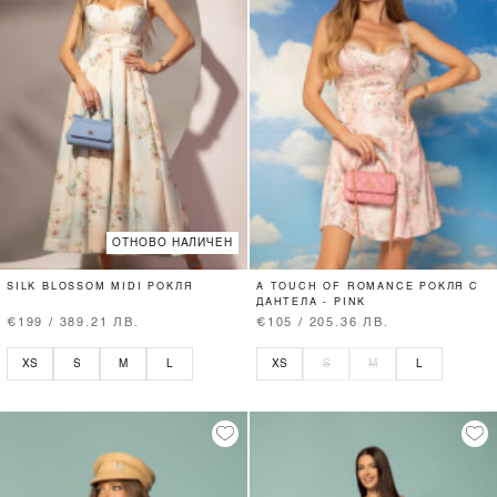
ОТНОВО НАЛИЧЕН
SILK BLOSSOM MIDI РОКЛЯ
A TOUCH OF ROMANCE РОКЛЯ С
ДАНТЕЛА - PINK
€199 / 389.21 ЛВ.
€105 / 205.36 ЛВ.
XS
S
M
L
XS
S
M
L