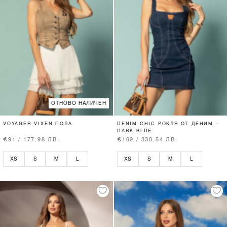
ОТНОВО НАЛИЧЕН
VOYAGER VIXEN ПОЛА
DENIM CHIC РОКЛЯ ОТ ДЕНИМ -
DARK BLUE
€91 / 177.98 ЛВ.
€169 / 330.54 ЛВ.
XS
S
M
L
XS
S
M
L