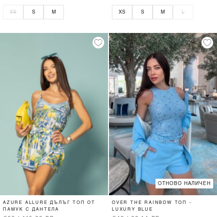
XS
S
M
XS
S
M
L
ОТНОВО НАЛИЧЕН
AZURE ALLURE ДЪЛЪГ ТОП ОТ
OVER THE RAINBOW ТОП -
ПАМУК С ДАНТЕЛА
LUXURY BLUE