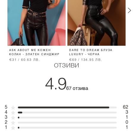
ASK ABOUT ME КОЖЕН
DARE TO DREAM БЛУЗА
D
КОЛАН - ЗЛАТЕН СИНДЖИР
LUXURY - ЧЕРНА
Ч
€31 / 60.63 ЛВ.
€69 / 134.95 ЛВ.
€
ОТЗИВИ
4.9
67 отзива
5
62
4
3
3
1
2
0
1
1