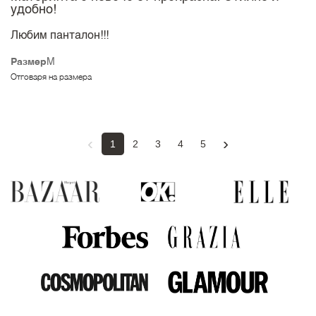
удобно!
Любим панталон!!!
Размер
M
Отговаря на размера
‹
›
1
2
3
4
5