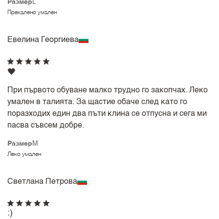
Размер
L
Прекалено умален
Евелинa Георгиева
🖤
При първото обуване малко трудно го закопчах. Леко
умален в талията. За щастие обаче след като го
поразходих един два пъти клина се отпусна и сега ми
пасва съвсем добре.
Размер
M
Леко умален
Светлана Петрова
:)