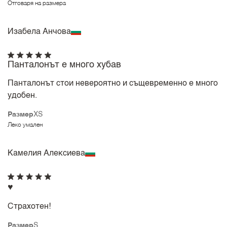
Отговаря на размера
Изабела Анчова
Панталонът е много хубав
Панталонът стои невероятно и същевременно е много
удобен.
Размер
XS
Леко умален
Камелия Алексиева
♥️
Страхотен!
Размер
S