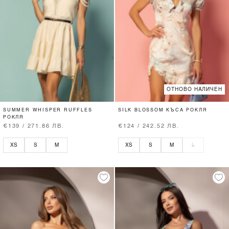
ОТНОВО НАЛИЧЕН
SUMMER WHISPER RUFFLES
SILK BLOSSOM КЪСА РОКЛЯ
РОКЛЯ
€139 / 271.86 ЛВ.
€124 / 242.52 ЛВ.
XS
S
M
XS
S
M
L