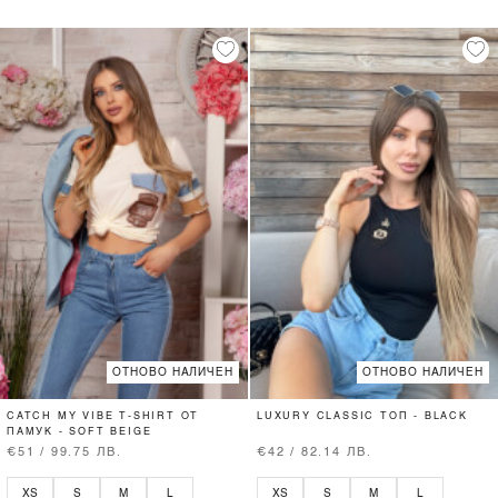
ОТНОВО НАЛИЧЕН
ОТНОВО НАЛИЧЕН
CATCH MY VIBE T-SHIRT ОТ
LUXURY CLASSIC ТОП - BLACK
ПАМУК - SOFT BEIGE
€51 / 99.75 ЛВ.
€42 / 82.14 ЛВ.
XS
S
M
L
XS
S
M
L