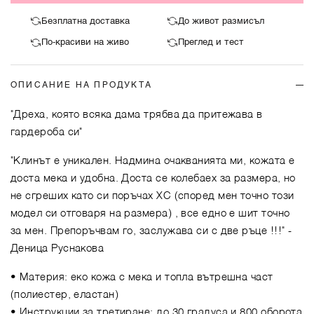
Безплатна доставка
До живот размисъл
По-красиви на живо
Преглед и тест
ОПИСАНИЕ НА ПРОДУКТА
"Дреха, която всяка дама трябва да притежава в
гардероба си"
"Клинът е уникален. Надмина очакванията ми, кожата е
доста мека и удобна. Доста се колебаех за размера, но
не сгреших като си поръчах ХС (според мен точно този
модел си отговаря на размера) , все едно е шит точно
за мен. Препоръчвам го, заслужава си с две ръце !!!"
-
Деница Руснакова
• Материя: еко кожа с мека и топла вътрешна част
(полиестер, еластан)
• Инструкции за третиране: до 30 градуса и 800 оборота