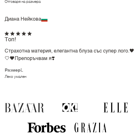
Отговаря на размера
Диана Нейкова
Топ!
Страхотна материя, елегантна блуза със супер лого.🖤
🤍🖤Препоръчвам я❣️
Размер
L
Леко умален