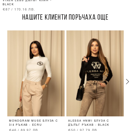
VIXEN LEGS ДЪЛЪГ КЛИН -
BLACK
€87 / 170.16 ЛВ.
НАШИТЕ КЛИЕНТИ ПОРЪЧАХА ОЩЕ
MONOGRAM MUSE БЛУЗА С
ALESSA HNWI БЛУЗА С
R
3/4 РЪКАВ - ECRU
ДЪЛЪГ РЪКАВ - BLACK
Р
€46 / 89.97 ЛВ.
€50 / 97.79 ЛВ.
€