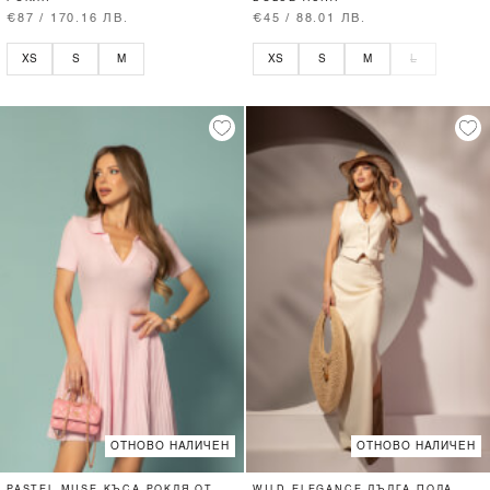
€87 / 170.16 ЛВ.
€45 / 88.01 ЛВ.
XS
S
M
XS
S
M
L
ОТНОВО НАЛИЧЕН
ОТНОВО НАЛИЧЕН
PASTEL MUSE КЪСА РОКЛЯ ОТ
WILD ELEGANCE ДЪЛГА ПОЛА