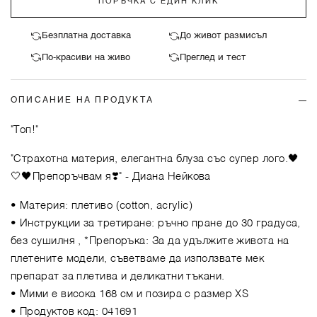
ПОРЪЧКА С ЕДИН КЛИК
Безплатна доставка
До живот размисъл
По-красиви на живо
Преглед и тест
ОПИСАНИЕ НА ПРОДУКТА
"Топ!"
"Страхотна материя, елегантна блуза със супер лого.🖤
🤍🖤Препоръчвам я❣️"
- Диана Нейкова
• Материя: плетиво (cotton, acrylic)
• Инструкции за третиране: ръчно пране до 30 градуса,
без сушилня , *Препоръка: За да удължите живота на
плетените модели, съветваме да използвате мек
препарат за плетива и деликатни тъкани.
• Мими е висока 168 см и позира с размер XS
• Продуктов код: 041691