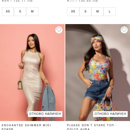
€64 / 125.17 ЛВ.
€77 / 150.60 ЛВ.
XS
S
M
XS
S
M
L
ОТНОВО НАЛИЧЕН
ОТНОВО НАЛИЧЕН
ENCHANTED SHIMMER MIDI
PLEASE DON’T STARE ТОП -
РОКЛЯ
DOLCE AURA