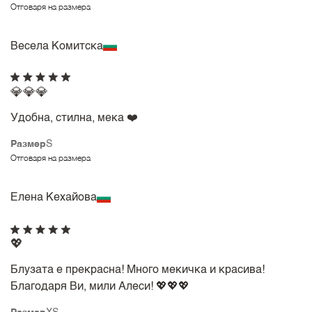
Отговаря на размера
Весела Комитска
💎💎💎
Удобна, стилна, мека ❤️
Размер
S
Отговаря на размера
Елена Кехайова
💖
Блузата е прекрасна! Много мекичка и красива!
Благодаря Ви, мили Алеси! 💖💖💖