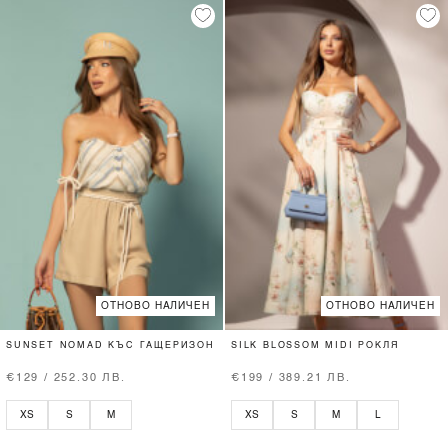
ОТНОВО НАЛИЧЕН
ОТНОВО НАЛИЧЕН
SUNSET NOMAD КЪС ГАЩЕРИЗОН
SILK BLOSSOM MIDI РОКЛЯ
€129 / 252.30 ЛВ.
€199 / 389.21 ЛВ.
XS
S
M
XS
S
M
L