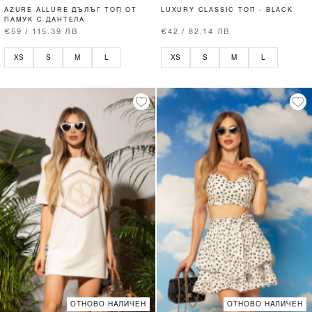
AZURE ALLURE ДЪЛЪГ ТОП ОТ
LUXURY CLASSIC ТОП - BLACK
ПАМУК С ДАНТЕЛА
€59 / 115.39 ЛВ.
€42 / 82.14 ЛВ.
XS
S
M
L
XS
S
M
L
ОТНОВО НАЛИЧЕН
ОТНОВО НАЛИЧЕН