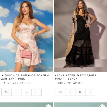
A TOUCH OF ROMANCE РОКЛЯ С
ALOHA AFTER PARTY ДЪЛГА
ДАНТЕЛА - PINK
РОКЛЯ - BLACK
€105 / 205.36 ЛВ.
€149 / 291.42 ЛВ.
XS
S
M
L
XS
S
M
L