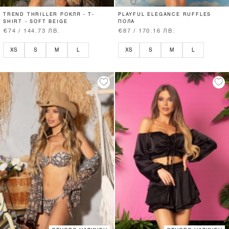
TREND THRILLER РОКЛЯ - T-
PLAYFUL ELEGANCE RUFFLES
SHIRT - SOFT BEIGE
ПОЛА
€74 / 144.73 ЛВ.
€87 / 170.16 ЛВ.
XS
S
M
L
XS
S
M
L