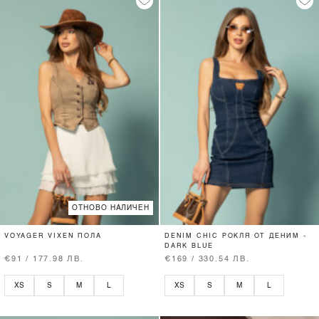
ОТНОВО НАЛИЧЕН
VOYAGER VIXEN ПОЛА
DENIM CHIC РОКЛЯ ОТ ДЕНИМ -
DARK BLUE
€91 / 177.98 ЛВ.
€169 / 330.54 ЛВ.
XS
S
M
L
XS
S
M
L