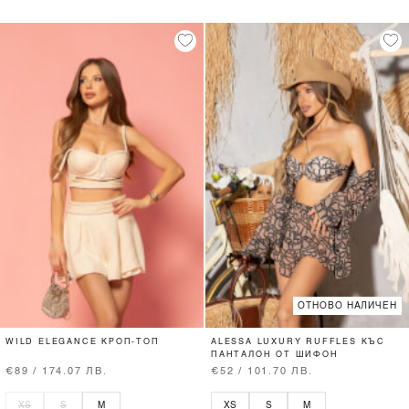
ОТНОВО НАЛИЧЕН
WILD ELEGANCE КРОП-ТОП
ALESSA LUXURY RUFFLES КЪС
ПАНТАЛОН ОТ ШИФОН
€89 / 174.07 ЛВ.
€52 / 101.70 ЛВ.
XS
S
M
XS
S
M