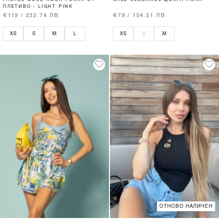
ПЛЕТИВО - LIGHT PINK
€119 / 232.74 ЛВ.
€79 / 154.51 ЛВ.
XS
S
M
L
XS
S
M
ОТНОВО НАЛИЧЕН