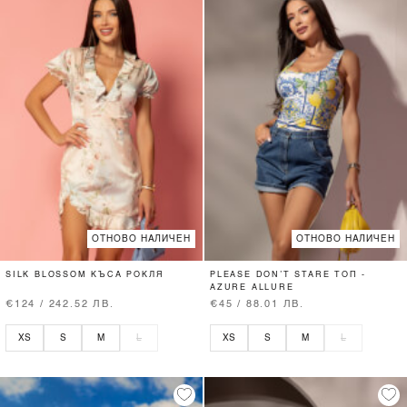
ОТНОВО НАЛИЧЕН
ОТНОВО НАЛИЧЕН
SILK BLOSSOM КЪСА РОКЛЯ
PLEASE DON’T STARE ТОП -
AZURE ALLURE
€124 / 242.52 ЛВ.
€45 / 88.01 ЛВ.
XS
S
M
L
XS
S
M
L