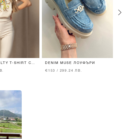
LTY T-SHIRT С
DENIM MUSE ЛОУФЪРИ
COZY CO
SOFT BEIGE
MOCHA
В.
€153 / 299.24 ЛВ.
€69 / 134