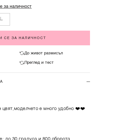
е за наличност
L
И СЕ ЗА НАЛИЧНОСТ
До живот размисъл
Преглед и тест
ТА
 цвят,моделчето е много удобно ❤️❤️
е: до 30 градуса и 800 оборота