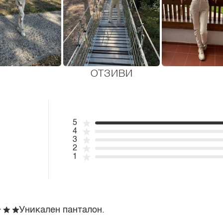
ОТЗИВИ
5
4
3
2
1
Уникален панталон.