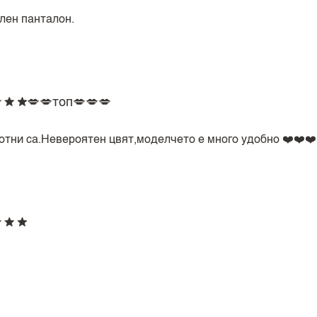
лен панталон.
💋💋топ💋💋💋
отни са.Невероятен цвят,моделчето е много удобно ❤️❤️❤️