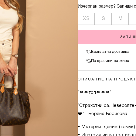
Изчерпан размер?
Запиши с
XS
S
M
ЗАПИШ
Безплатна доставка
По-красиви на живо
ОПИСАНИЕ НА ПРОДУК
"💋💋топ💋💋💋"
"Страхотни са.Невероятен
❤️"
- Боряна Борисова
• Материя: деним (памук)
• Инструкции за третиран