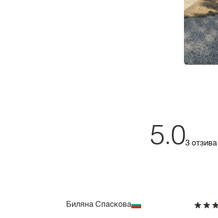
5.0
3 отзива
Биляна Спаскова