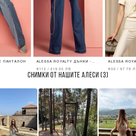
E ПАНТАЛОН
ALESSA ROYALTY ДЪНКИ -
ALESSA ROYA
BLUE
БРОДЕРИЯ - 
.
€112 / 219.05 ЛВ.
€50 / 97.79 Л
СНИМКИ ОТ НАШИТЕ АЛЕСИ (3)