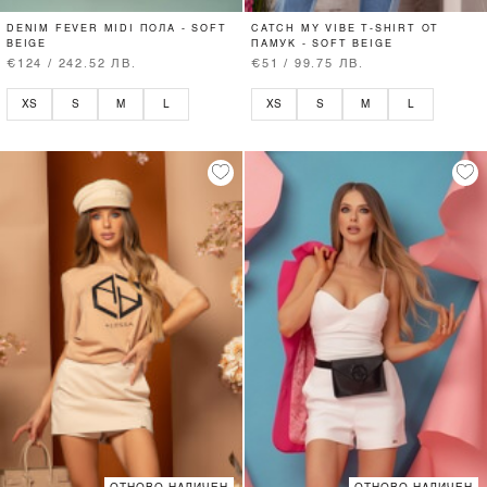
DENIM FEVER MIDI ПОЛА - SOFT
CATCH MY VIBE T-SHIRT ОТ
BEIGE
ПАМУК - SOFT BEIGE
€124 / 242.52 ЛВ.
€51 / 99.75 ЛВ.
XS
S
M
L
XS
S
M
L