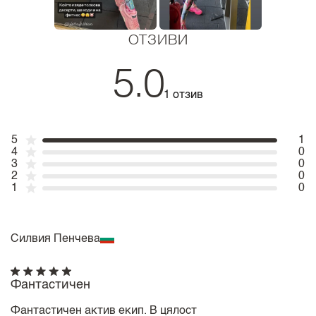
ОТЗИВИ
5.0
1 отзив
5
1
4
0
3
0
2
0
1
0
Силвия Пенчева
Фантастичен
Фантастичен актив екип. В цялост