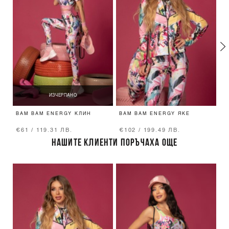
ИЗЧЕРПАНО
BAM BAM ENERGY КЛИН
BAM BAM ENERGY ЯКЕ
B
€61 / 119.31 ЛВ.
€102 / 199.49 ЛВ.
€
НАШИТЕ КЛИЕНТИ ПОРЪЧАХА ОЩЕ