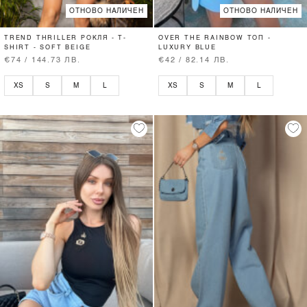
ОТНОВО НАЛИЧЕН
ОТНОВО НАЛИЧЕН
TREND THRILLER РОКЛЯ - T-
OVER THE RAINBOW ТОП -
SHIRT - SOFT BEIGE
LUXURY BLUE
€74 / 144.73 ЛВ.
€42 / 82.14 ЛВ.
XS
S
M
L
XS
S
M
L