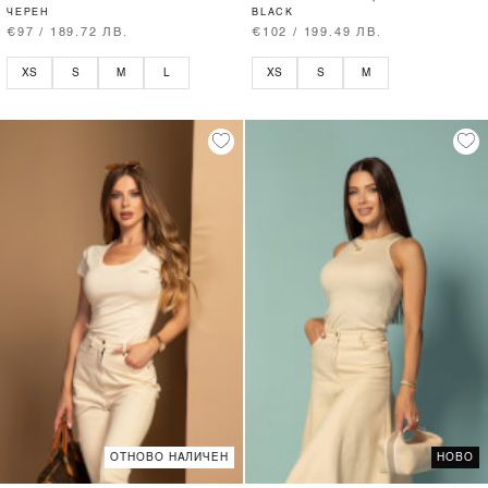
ЧЕРЕН
BLACK
€97 / 189.72 ЛВ.
€102 / 199.49 ЛВ.
XS
S
M
L
XS
S
M
ОТНОВО НАЛИЧЕН
НОВО