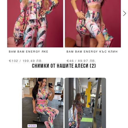
BAM BAM ENERGY ЯКЕ
BAM BAM ENERGY КЪС КЛИН
B
€102 / 199.49 ЛВ.
€46 / 89.97 ЛВ.
€
СНИМКИ ОТ НАШИТЕ АЛЕСИ (2)