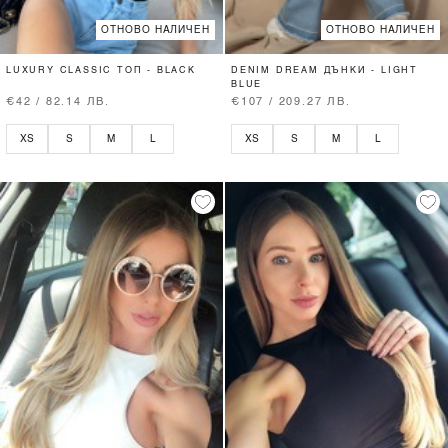
ОТНОВО НАЛИЧЕН
ОТНОВО НАЛИЧЕН
LUXURY CLASSIC ТОП - BLACK
DENIM DREAM ДЪНКИ - LIGHT
BLUE
€42 / 82.14 ЛВ.
€107 / 209.27 ЛВ.
XS
S
M
L
XS
S
M
L