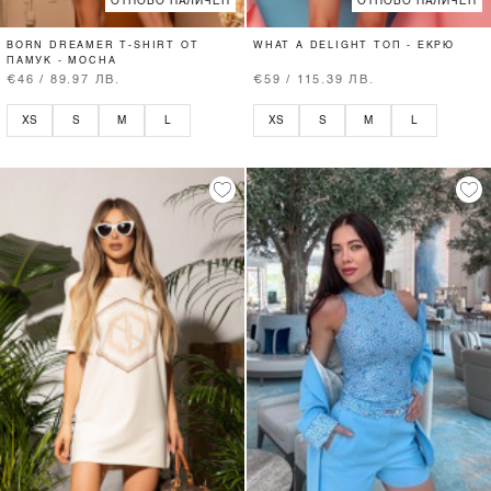
ОТНОВО НАЛИЧЕН
ОТНОВО НАЛИЧЕН
BORN DREAMER T-SHIRT ОТ
WHAT A DELIGHT ТОП - ЕКРЮ
ПАМУК - MOCHA
€46 / 89.97 ЛВ.
€59 / 115.39 ЛВ.
XS
S
M
L
XS
S
M
L