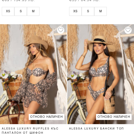
€69 / 134.95 ЛВ.
€33 / 64.54 ЛВ.
XS
S
M
XS
S
M
ОТНОВО НАЛИЧЕН
ОТНОВО НАЛИЧЕН
ALESSA LUXURY RUFFLES КЪС
ALESSA LUXURY БАНСКИ ТОП
ПАНТАЛОН ОТ ШИФОН