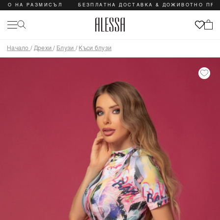
А РАЗМИСЪЛ
БЕЗПЛАТНА ДОСТАВКА & ДОЖИВОТНО ПРАВО НА
Начало
/
Дрехи
/
Блузи
/
Къси блузи