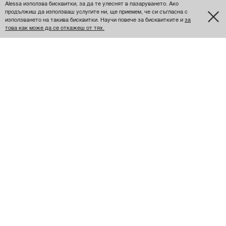
Александра Лашева
Alessa използва бисквитки, за да те улеснят в пазаруването. Ако
продължиш да използваш услугите ни, ще приемем, че си съгласна с
използването на такива бисквитки. Научи повече за бисквитките и
за
това как може да се откажеш от тях.
Страхотен
Колана е страхотен, но можете да го носите само и
единствено на този панталон. Отзад е малко по-
широк и не разбирам защо. Но иначе откъм качество,
цвят и материя е страхотен!
Размер
XS
Отговаря на размера