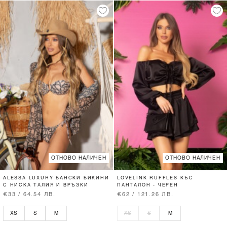
ОТНОВО НАЛИЧЕН
ОТНОВО НАЛИЧЕН
ALESSA LUXURY БАНСКИ БИКИНИ
LOVELINK RUFFLES КЪС
С НИСКА ТАЛИЯ И ВРЪЗКИ
ПАНТАЛОН - ЧЕРЕН
€33 / 64.54 ЛВ.
€62 / 121.26 ЛВ.
XS
S
M
XS
S
M