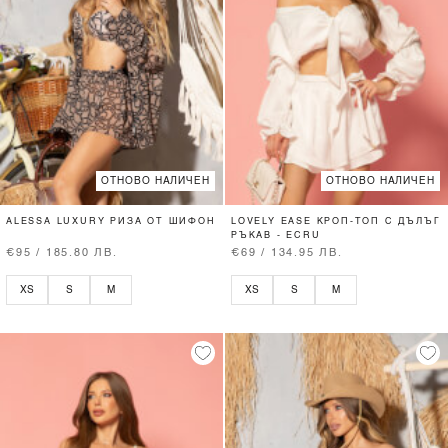
ОТНОВО НАЛИЧЕН
ОТНОВО НАЛИЧЕН
ALESSA LUXURY РИЗА ОТ ШИФОН
LOVELY EASE КРОП-ТОП С ДЪЛЪГ
РЪКАВ - ECRU
€95 / 185.80 ЛВ.
€69 / 134.95 ЛВ.
XS
S
M
XS
S
M