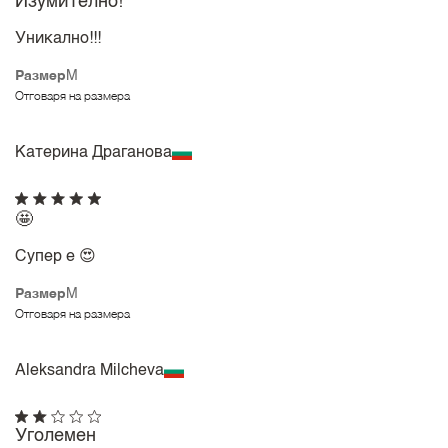
Изумително!
Уникално!!!
Размер
M
Отговаря на размера
Катерина Драганова
🤩
Супер е 😍
Размер
M
Отговаря на размера
Aleksandra Milcheva
Уголемен