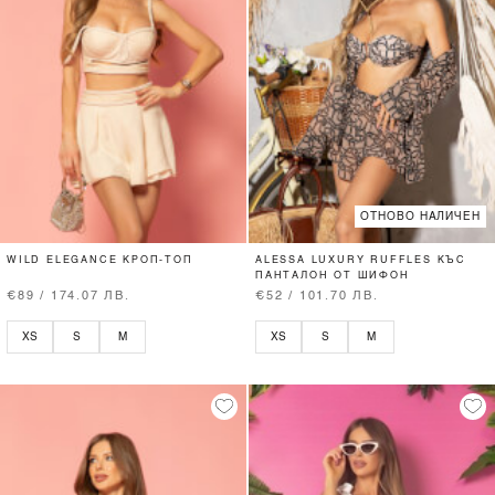
ОТНОВО НАЛИЧЕН
WILD ELEGANCE КРОП-ТОП
ALESSA LUXURY RUFFLES КЪС
ПАНТАЛОН ОТ ШИФОН
€89 / 174.07 ЛВ.
€52 / 101.70 ЛВ.
XS
S
M
XS
S
M