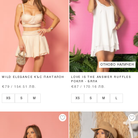
ОТНОВО НАЛИЧЕН
WILD ELEGANCE КЪС ПАНТАЛОН
LOVE IS THE ANSWER RUFFLES
РОКЛЯ - БЯЛА
€79 / 154.51 ЛВ.
€87 / 170.16 ЛВ.
XS
S
M
XS
S
M
L