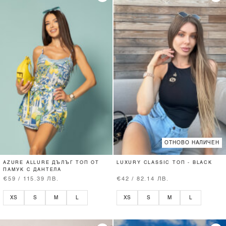
ОТНОВО НАЛИЧЕН
AZURE ALLURE ДЪЛЪГ ТОП ОТ
LUXURY CLASSIC ТОП - BLACK
ПАМУК С ДАНТЕЛА
€59 / 115.39 ЛВ.
€42 / 82.14 ЛВ.
XS
S
M
L
XS
S
M
L