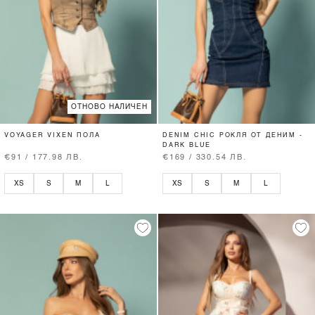
ОТНОВО НАЛИЧЕН
VOYAGER VIXEN ПОЛА
DENIM CHIC РОКЛЯ ОТ ДЕНИМ -
DARK BLUE
€91 / 177.98 ЛВ.
€169 / 330.54 ЛВ.
XS
S
M
L
XS
S
M
L