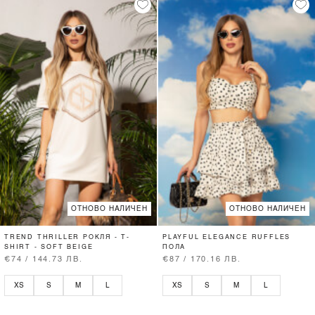
ОТНОВО НАЛИЧЕН
ОТНОВО НАЛИЧЕН
TREND THRILLER РОКЛЯ - T-
PLAYFUL ELEGANCE RUFFLES
SHIRT - SOFT BEIGE
ПОЛА
€74 / 144.73 ЛВ.
€87 / 170.16 ЛВ.
XS
S
M
L
XS
S
M
L