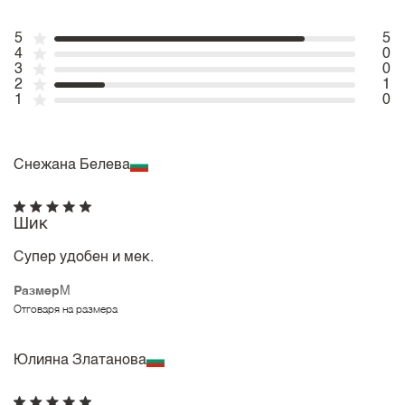
5
5
4
0
3
0
2
1
1
0
Снежана Белева
Шик
Супер удобен и мек.
Размер
M
Отговаря на размера
Юлияна Златанова