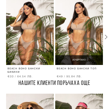
ИЗЧЕРПАНО
BEACH BOHO БАНСКИ
BEACH BOHO БАНСКИ ТОП
B
БИКИНИ
П
€33 / 64.54 ЛВ.
€49 / 95.84 ЛВ.
€
НАШИТЕ КЛИЕНТИ ПОРЪЧАХА ОЩЕ