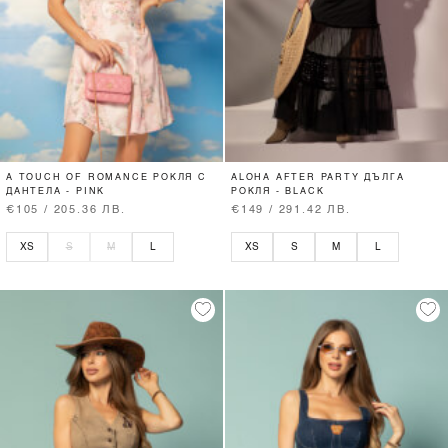
A TOUCH OF ROMANCE РОКЛЯ С
ALOHA AFTER PARTY ДЪЛГА
ДАНТЕЛА - PINK
РОКЛЯ - BLACK
€105 / 205.36 ЛВ.
€149 / 291.42 ЛВ.
XS
S
M
L
XS
S
M
L