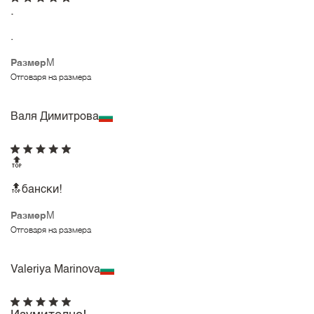
.
.
Размер
M
Отговаря на размера
Валя Димитрова
🔝
🔝бански!
Размер
M
Отговаря на размера
Valeriya Marinova