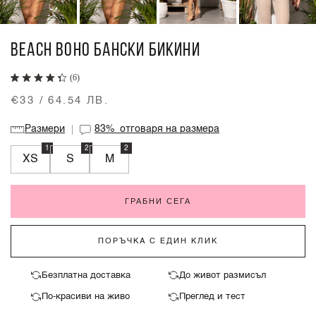
BEACH BOHO БАНСКИ БИКИНИ
(6)
€33 / 64.54 ЛВ.
Размери
83%
отговаря на размера
1
2
2
XS
S
M
ГРАБНИ СЕГА
ПОРЪЧКА С ЕДИН КЛИК
Безплатна доставка
До живот размисъл
По-красиви на живо
Преглед и тест