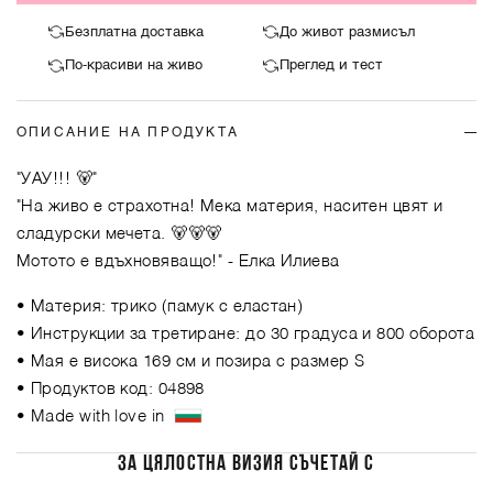
Безплатна доставка
До живот размисъл
По-красиви на живо
Преглед и тест
ОПИСАНИЕ НА ПРОДУКТА
"УАУ!!! 🐻"
"На живо е страхотна! Мека материя, наситен цвят и
сладурски мечета. 🐻🐻🐻
Мотото е вдъхновяващо!"
- Елка Илиева
• Материя: трико (памук с еластан)
• Инструкции за третиране: до 30 градуса и 800 оборота
• Мая е висока 169 см и позира с размер S
• Продуктов код: 04898
• Made with love in
ЗА ЦЯЛОСТНА ВИЗИЯ СЪЧЕТАЙ С