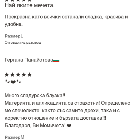
Най яките мечета.
Прекрасна като всички останали сладка, красива и
удобна.
Размер
L
Отговаря на размера
Гергана Панайотова
🐾❤️🐾
Много сладурска блузка!!
Материята и апликацията са страхотни! Определено
ме спечелихте, както със самите дрехи, така и с
коректно отношение и бързата доставка!!!
Благодаря, Ви Момичета! ❤️
Размер
M