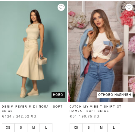
НОВО
ОТНОВО НАЛИЧЕН
DENIM FEVER MIDI ПОЛА - SOFT
CATCH MY VIBE T-SHIRT ОТ
BEIGE
ПАМУК - SOFT BEIGE
€124 / 242.52 ЛВ.
€51 / 99.75 ЛВ.
XS
S
M
L
XS
S
M
L