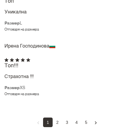
Топ
Уникална
Размер
L
Отговаря на размера
Ирена Господинова
Топ!!!
Страхотна !!!
Размер
XS
Отговаря на размера
‹
›
1
2
3
4
5