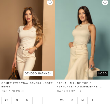
ОТНОВО НАЛИЧЕН
НОВО
COMFY EVERYDAY БЛУЗКА - SOFT
CASUAL ALLURE ТОП С
BEIGE
ИЗКУСИТЕЛНО ИЗРЯЗВАНЕ -
SOFT BEIGE
€40 / 78.23 ЛВ.
€47 / 91.92 ЛВ.
XS
S
M
L
XS
S
M
L