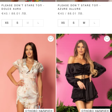
PLEASE DON’T STARE ТОП -
PLEASE DON’T STARE ТОП -
DOLCE AURA
AZURE ALLURE
€45 / 88.01 ЛВ.
€45 / 88.01 ЛВ.
XS
S
M
L
XS
S
M
L
ОТНОВО НАЛИЧЕН
ОТНОВО НАЛИЧЕН