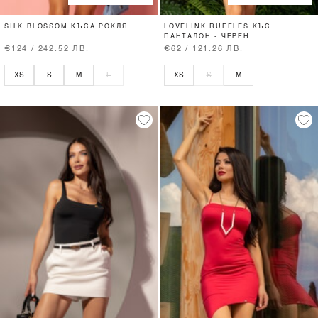
SILK BLOSSOM КЪСА РОКЛЯ
LOVELINK RUFFLES КЪС
ПАНТАЛОН - ЧЕРЕН
€124 / 242.52 ЛВ.
€62 / 121.26 ЛВ.
XS
S
M
L
XS
S
M