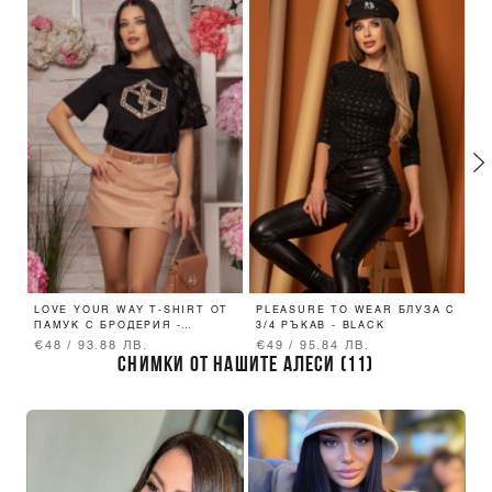
LOVE YOUR WAY T-SHIRT ОТ
PLEASURE TO WEAR БЛУЗА С
D
ПАМУК С БРОДЕРИЯ -
3/4 РЪКАВ - BLACK
Ч
LUXURY BLACK
€48 / 93.88 ЛВ.
€49 / 95.84 ЛВ.
€
СНИМКИ ОТ НАШИТЕ АЛЕСИ (11)