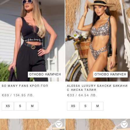
ОТНОВО НАЛИЧЕН
ОТНОВО НАЛИЧЕН
SO MANY FANS КРОП-ТОП
ALESSA LUXURY БАНСКИ БИКИНИ
С НИСКА ТАЛИЯ
€69 / 134.95 ЛВ.
€33 / 64.54 ЛВ.
XS
S
M
XS
S
M