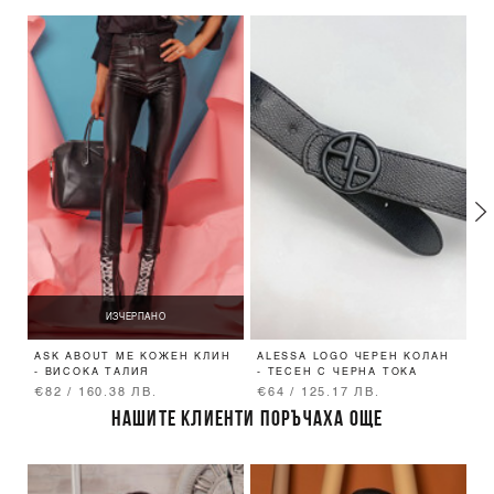
ИЗЧЕРПАНО
ASK ABOUT ME КОЖЕН КЛИН
ALESSA LOGO ЧЕРЕН КОЛАН
A
- ВИСОКА ТАЛИЯ
- ТЕСЕН С ЧЕРНА ТОКА
B
€82 / 160.38 ЛВ.
€64 / 125.17 ЛВ.
€
НАШИТЕ КЛИЕНТИ ПОРЪЧАХА ОЩЕ