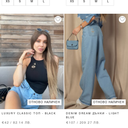
XS
S
M
L
XS
S
M
L
ОТНОВО НАЛИЧЕН
ОТНОВО НАЛИЧЕН
LUXURY CLASSIC ТОП - BLACK
DENIM DREAM ДЪНКИ - LIGHT
BLUE
€42 / 82.14 ЛВ.
€107 / 209.27 ЛВ.