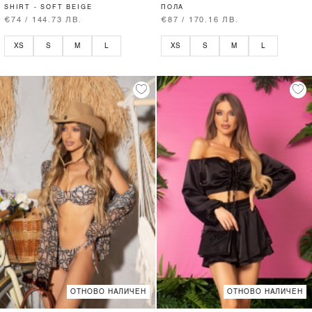
SHIRT - SOFT BEIGE
ПОЛА
€74 / 144.73 ЛВ.
€87 / 170.16 ЛВ.
XS
S
M
L
XS
S
M
L
ОТНОВО НАЛИЧЕН
ОТНОВО НАЛИЧЕН