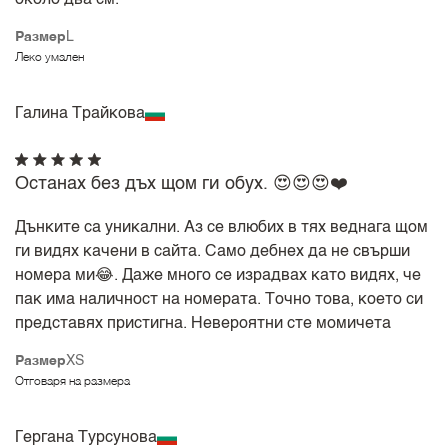
Размер
L
Леко умален
Галина Трайкова
Останах без дъх щом ги обух. 😍😍😍❤️
Дънките са уникални. Аз се влюбих в тях веднага щом
ги видях качени в сайта. Само дебнех да не свърши
номера ми😂. Даже много се израдвах като видях, че
пак има наличност на номерата. Точно това, което си
представях пристигна. Невероятни сте момичета
Размер
XS
Отговаря на размера
Гергана Турсунова