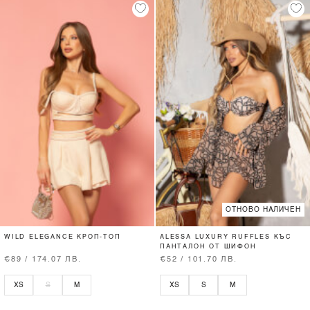
ОТНОВО НАЛИЧЕН
WILD ELEGANCE КРОП-ТОП
ALESSA LUXURY RUFFLES КЪС
ПАНТАЛОН ОТ ШИФОН
€89 / 174.07 ЛВ.
€52 / 101.70 ЛВ.
XS
S
M
XS
S
M