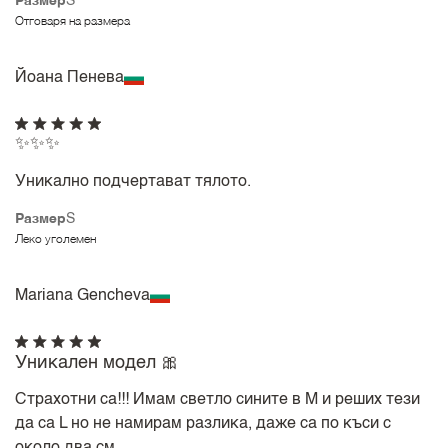
Размер
S
Отговаря на размера
Йоана Пенева
✨✨✨
Уникално подчертават тялото.
Размер
S
Леко уголемен
Mariana Gencheva
Уникален модел 🎀
Страхотни са!!! Имам светло сините в М и реших тези
да са L но не намирам разлика, даже са по къси с
около два см.