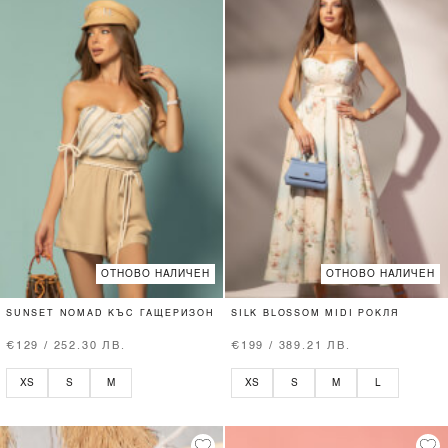
ОТНОВО НАЛИЧЕН
ОТНОВО НАЛИЧЕН
SUNSET NOMAD КЪС ГАЩЕРИЗОН
SILK BLOSSOM MIDI РОКЛЯ
€129 / 252.30 ЛВ.
€199 / 389.21 ЛВ.
XS
S
M
XS
S
M
L