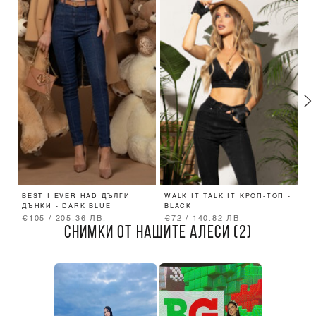
BEST I EVER HAD ДЪЛГИ
WALK IT TALK IT КРОП-ТОП -
B
ДЪНКИ - DARK BLUE
BLACK
Д
€105 / 205.36 ЛВ.
€72 / 140.82 ЛВ.
€
СНИМКИ ОТ НАШИТЕ АЛЕСИ (2)