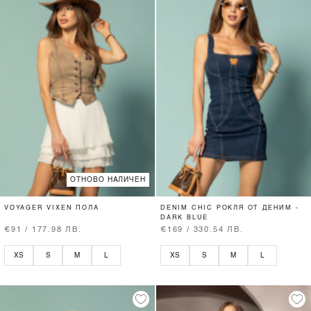
ОТНОВО НАЛИЧЕН
VOYAGER VIXEN ПОЛА
DENIM CHIC РОКЛЯ ОТ ДЕНИМ -
DARK BLUE
€91 / 177.98 ЛВ.
€169 / 330.54 ЛВ.
XS
S
M
L
XS
S
M
L