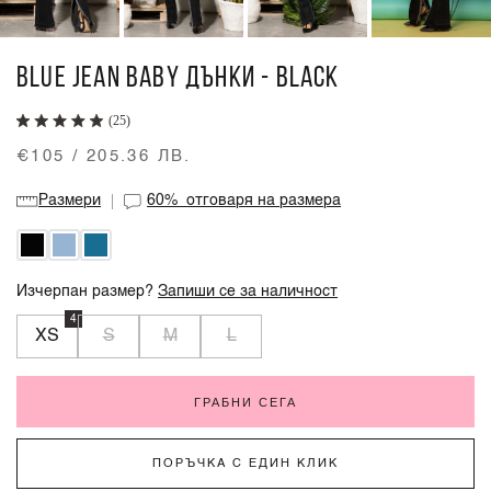
BLUE JEAN BABY ДЪНКИ - BLACK
(25)
€105 / 205.36 ЛВ.
Размери
60%
отговаря на размера
Изчерпан размер?
Запиши се за наличност
4
XS
S
M
L
ГРАБНИ СЕГА
ПОРЪЧКА С ЕДИН КЛИК