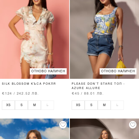
ОТНОВО НАЛИЧЕН
ОТНОВО НАЛИЧЕН
SILK BLOSSOM КЪСА РОКЛЯ
PLEASE DON’T STARE ТОП -
AZURE ALLURE
€124 / 242.52 ЛВ.
€45 / 88.01 ЛВ.
XS
S
M
L
XS
S
M
L