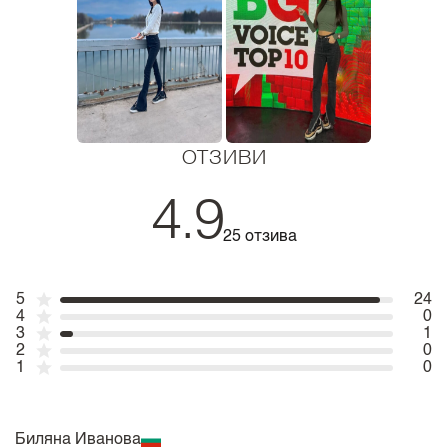
ОТЗИВИ
4.9
25 отзива
5
24
4
0
3
1
2
0
1
0
Биляна Иванова