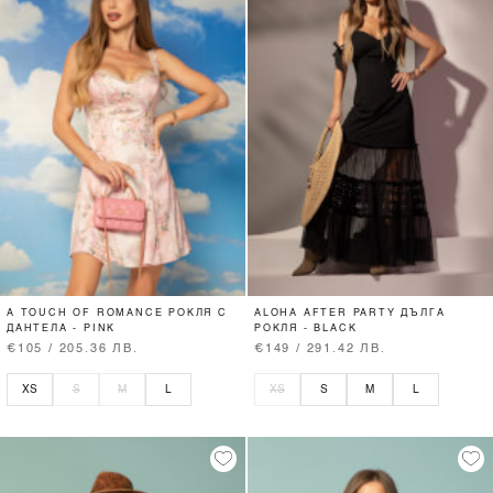
A TOUCH OF ROMANCE РОКЛЯ С
ALOHA AFTER PARTY ДЪЛГА
ДАНТЕЛА - PINK
РОКЛЯ - BLACK
€105 / 205.36 ЛВ.
€149 / 291.42 ЛВ.
XS
S
M
L
XS
S
M
L