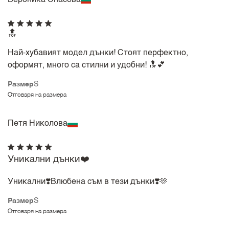
Вероника Спасова
🔝
Най-хубавият модел дънки! Стоят перфектно,
оформят, много са стилни и удобни! 🔝💕
Размер
S
Отговаря на размера
Петя Николова
Уникални дънки❤️
Уникални❣️Влюбена съм в тези дънки❣️🫶
Размер
S
Отговаря на размера