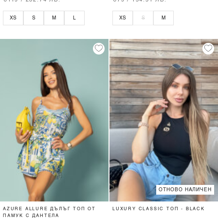
€119 / 232.74 ЛВ.
€79 / 154.51 ЛВ.
XS
S
M
L
XS
S
M
ОТНОВО НАЛИЧЕН
AZURE ALLURE ДЪЛЪГ ТОП ОТ
LUXURY CLASSIC ТОП - BLACK
ПАМУК С ДАНТЕЛА