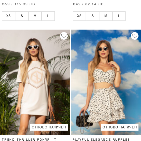
€59 / 115.39 ЛВ.
€42 / 82.14 ЛВ.
XS
S
M
L
XS
S
M
L
ОТНОВО НАЛИЧЕН
ОТНОВО НАЛИЧЕН
TREND THRILLER РОКЛЯ - T-
PLAYFUL ELEGANCE RUFFLES