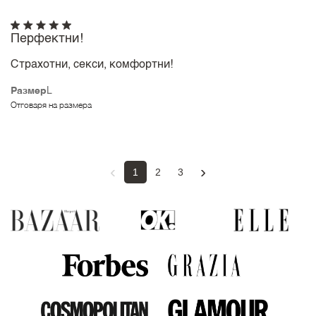
Перфектни!
Страхотни, секси, комфортни!
Размер
L
Отговаря на размера
‹
›
1
2
3