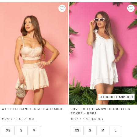
ОТНОВО НАЛИЧЕН
WILD ELEGANCE КЪС ПАНТАЛОН
LOVE IS THE ANSWER RUFFLES
РОКЛЯ - БЯЛА
€79 / 154.51 ЛВ.
€87 / 170.16 ЛВ.
XS
S
M
XS
S
M
L