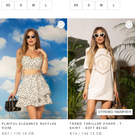
XS
S
M
L
XS
S
M
L
ОТНОВО НАЛИЧЕН
PLAYFUL ELEGANCE RUFFLES
TREND THRILLER РОКЛЯ - T-
ПОЛА
SHIRT - SOFT BEIGE
€87 / 170.16 ЛВ.
€74 / 144.73 ЛВ.