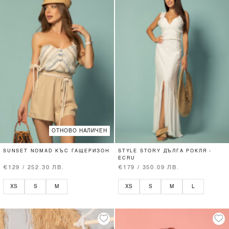
ОТНОВО НАЛИЧЕН
SUNSET NOMAD КЪС ГАЩЕРИЗОН
STYLE STORY ДЪЛГА РОКЛЯ -
ECRU
€129 / 252.30 ЛВ.
€179 / 350.09 ЛВ.
XS
S
M
XS
S
M
L