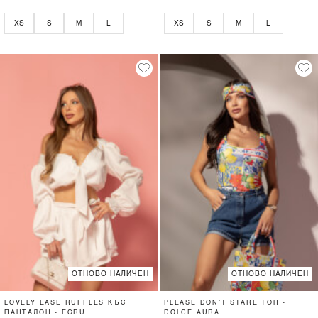
XS
S
M
L
XS
S
M
L
ОТНОВО НАЛИЧЕН
ОТНОВО НАЛИЧЕН
LOVELY EASE RUFFLES КЪС
PLEASE DON’T STARE ТОП -
ПАНТАЛОН - ECRU
DOLCE AURA