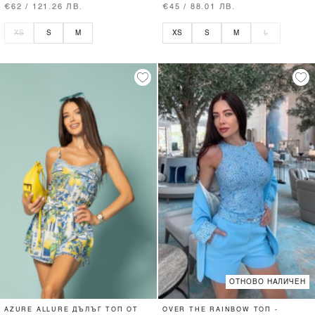
€62 / 121.26 ЛВ.
€45 / 88.01 ЛВ.
XS
S
M
XS
S
M
L
ОТНОВО НАЛИЧЕН
AZURE ALLURE ДЪЛЪГ ТОП ОТ
OVER THE RAINBOW ТОП -