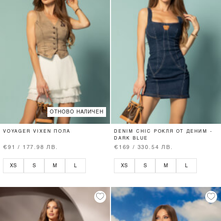
ОТНОВО НАЛИЧЕН
VOYAGER VIXEN ПОЛА
DENIM CHIC РОКЛЯ ОТ ДЕНИМ -
DARK BLUE
€91 / 177.98 ЛВ.
€169 / 330.54 ЛВ.
XS
S
M
L
XS
S
M
L