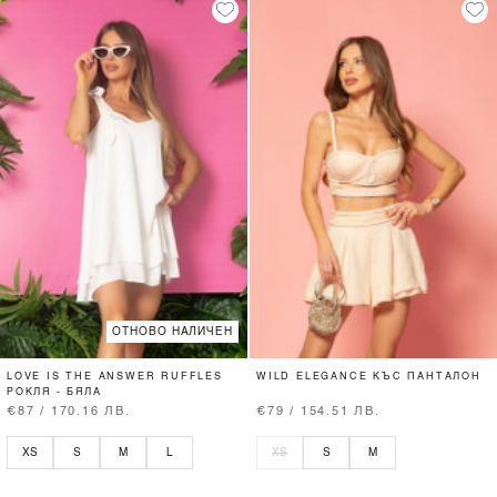
ОТНОВО НАЛИЧЕН
LOVE IS THE ANSWER RUFFLES
WILD ELEGANCE КЪС ПАНТАЛОН
РОКЛЯ - БЯЛА
€87 / 170.16 ЛВ.
€79 / 154.51 ЛВ.
XS
S
M
L
XS
S
M