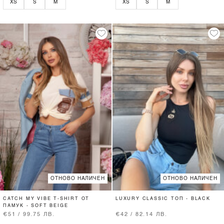
XS
S
M
XS
S
M
ОТНОВО НАЛИЧЕН
ОТНОВО НАЛИЧЕН
CATCH MY VIBE T-SHIRT ОТ
LUXURY CLASSIC ТОП - BLACK
ПАМУК - SOFT BEIGE
€51 / 99.75 ЛВ.
€42 / 82.14 ЛВ.