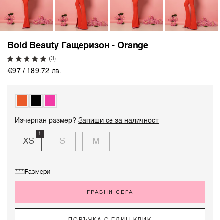
Bold Beauty Гащеризон - Orange
(3)
€97 / 189.72 лв.
Изчерпан размер?
Запиши се за наличност
1
XS
S
M
Размери
ГРАБНИ СЕГА
ПОРЪЧКА С ЕДИН КЛИК