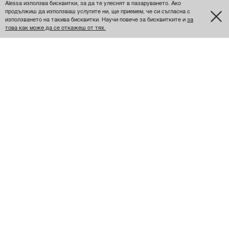
Alessa използва бисквитки, за да те улеснят в пазаруването. Ако
продължиш да използваш услугите ни, ще приемем, че си съгласна с
използването на такива бисквитки. Научи повече за бисквитките и
за
това как може да се откажеш от тях.
BOLD BEAUTY
ГАЩЕРИЗОН -
ORANGE
€97 / 189.72 ЛВ.
ОЩЕ ОТ НАЙ-ЖЕЛАНИТЕ