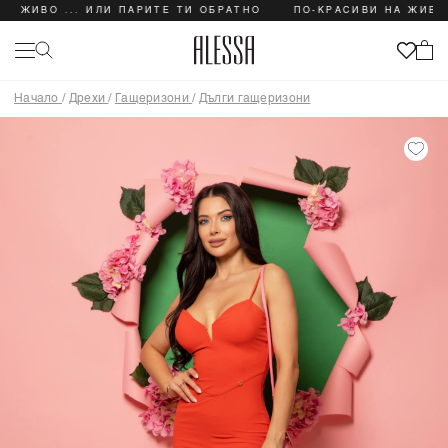
 ЖИВО ... ИЛИ ПАРИТЕ ТИ ОБРАТНО
ПО-КРАСИВИ НА ЖИВО ..
Начало
/
Дрехи
/
Гащеризони
/
Дълги гащеризони