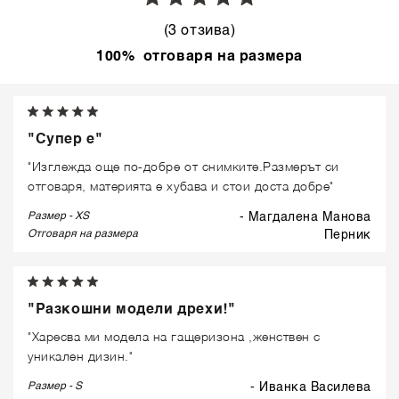
(3 отзива)
100% отговаря на размера
"Супер е"
"Изглежда още по-добре от снимките.Размерът си
отговаря, материята е хубава и стои доста добре"
Размер - XS
- Магдалена Манова
Отговаря на размера
перник
"Разкошни модели дрехи!"
"Харесва ми модела на гащеризона ,женствен с
уникален дизин."
Размер - S
- Иванка Василева