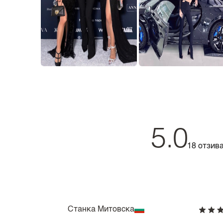
5.0
18 отзив
Станка Митовска