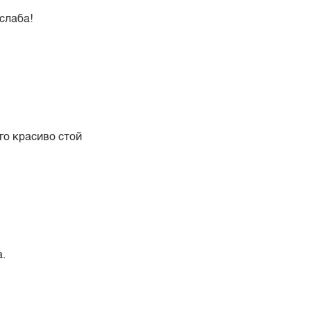
слаба!
го красиво стой
.