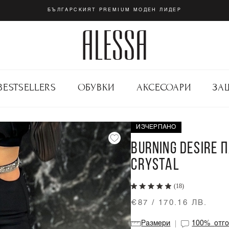
БЪЛГАРСКИЯТ PREMIUM МОДЕН ЛИДЕР
BESTSELLERS
ОБУВКИ
АКСЕСОАРИ
ЗА
ИЗЧЕРПАНО
BURNING DESIRE 
CRYSTAL
(18)
€87 / 170.16 ЛВ.
Размери
100%
отг