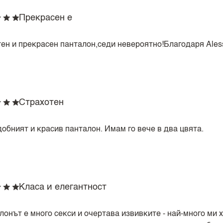
Прекрасен е
ен и прекрасен панталон,седи невероятно!Благодаря Ales
Страхотен
добният и красив панталон. Имам го вече в два цвята.
Класа и елегантност
лонът е много секси и очертава извивките - най-много ми 