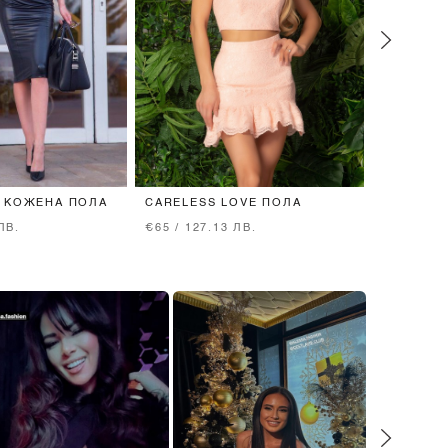
 КОЖЕНА ПОЛА
CARELESS LOVE ПОЛА
BUTTERF
ТОП - BL
ЛВ.
€65 / 127.13 ЛВ.
€54 / 105