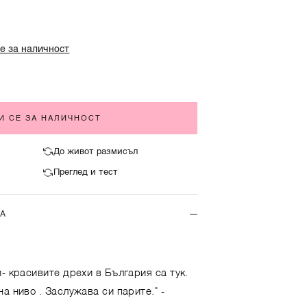
е за наличност
И СЕ ЗА НАЛИЧНОСТ
До живот размисъл
Преглед и тест
ТА
- красивите дрехи в България са тук.
на ниво . Заслужава си парите."
-