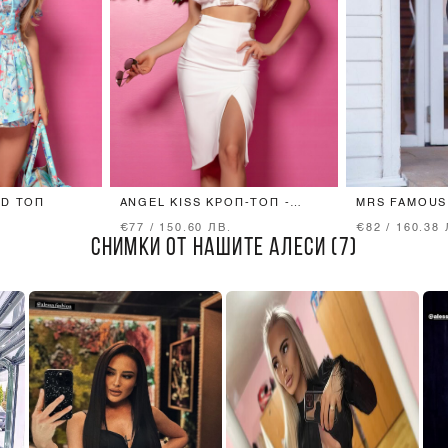
ND ТОП
ANGEL KISS КРОП-ТОП -
MRS FAMOUS
ECRU
€77 / 150.60 ЛВ.
€82 / 160.38 
СНИМКИ ОТ НАШИТЕ АЛЕСИ (7)