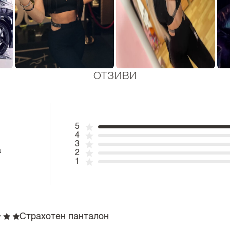
ОТЗИВИ
5
4
3
а
2
1
Страхотен панталон