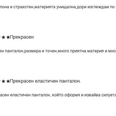
лона е страхотен,материята унищална,дори изглеждам по 
Прекрасен
ен панталон,размера е точен,много приятна материя и мно
Прекрасен еластичен панталон.
асен еластичен панталон, който оформя и извайва силуета