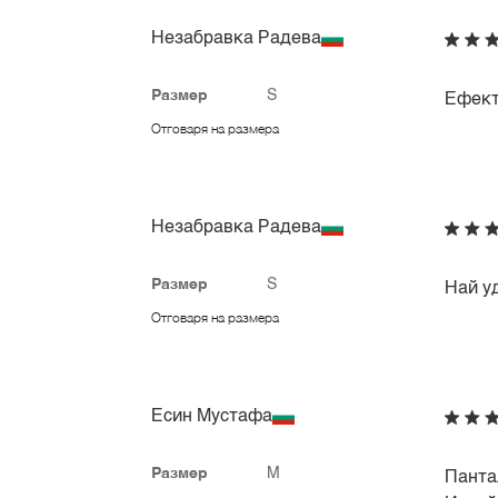
Незабравка Радева
Размер
S
Ефект
Отговаря на размера
Незабравка Радева
Размер
S
Най у
Отговаря на размера
Есин Мустафа
Размер
M
Панта