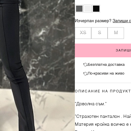
Изчерпан размер?
Запиши с
XS
S
M
ЗАПИШ
Безплатна доставка
По-красиви на живо
ОПИСАНИЕ НА ПРОДУК
"Доволна съм."
"Страхотен панталон . Най
Материя кройка всичко е 