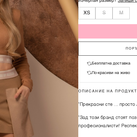
Изчерпан размер?
Запиши с
XS
S
M
ПОРЪ
Безплатна доставка
По-красиви на живо
ОПИСАНИЕ НА ПРОДУК
"Прекрасни сте ... просто
"Зад този бранд стоят по
професионалисти! Респект