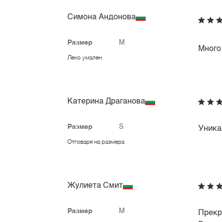
Симона Андонова
Размер
M
Много
Леко умален
Катерина Драганова
Размер
S
Уника
Отговаря на размера
Жулиета Смит
Размер
M
Прекра