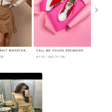
WAIT ЖИЛЕТКА
CALL ME YOURS SNEAKERS
BEST I E
 - ECRU
ДЪНКИ - 
ЛВ.
€174 / 340.31 ЛВ.
€105 / 20