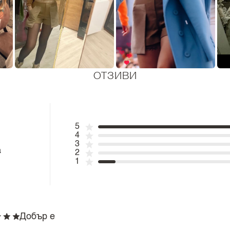
ОТЗИВИ
5
4
3
а
2
1
Добър е