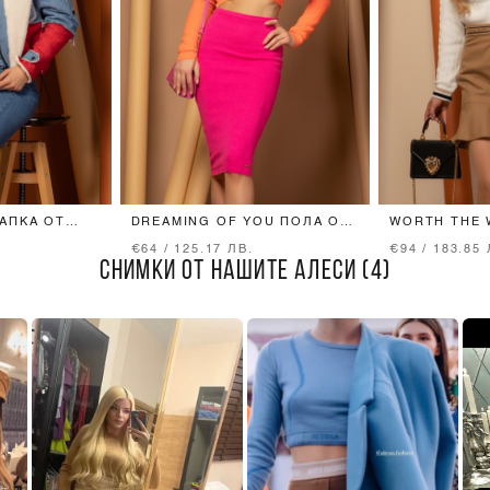
АПКА ОТ
DREAMING OF YOU ПОЛА ОТ
WORTH THE 
ЕСТВЕНО
ПЛЕТИВО - FUCHSIA
ОТ ПЛЕТИВО
€64 / 125.17 ЛВ.
€94 / 183.85 
СНИМКИ ОТ НАШИТЕ АЛЕСИ (4)