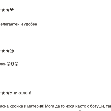
❤️
 елегантен и удобен
😍
лен🤩😍🤩
Уникален!
сна кройка и материя! Мога да го нося както с ботуши, так