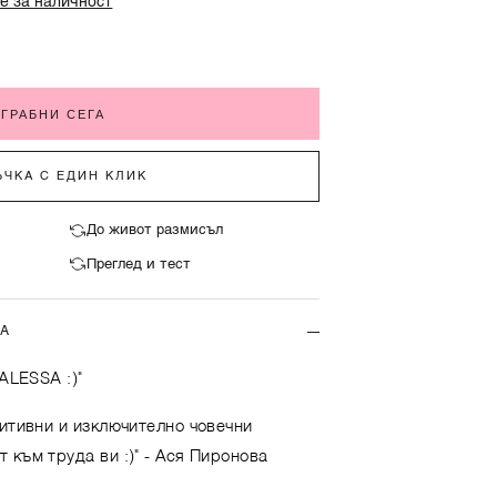
е за наличност
ГРАБНИ СЕГА
ЧКА С ЕДИН КЛИК
До живот размисъл
Преглед и тест
ТА
 ALESSA :)"
зитивни и изключително човечни
 към труда ви :)"
- Ася Пиронова