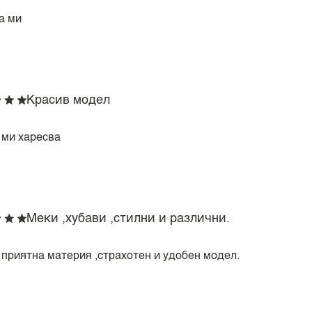
а ми
Красив модел
 ми харесва
Меки ,хубави ,стилни и различни.
 приятна материя ,страхотен и удобен модел.