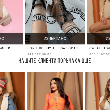
НО
ИЗЧЕРПАНО
И
БИНКИ -
DON'T BE SHY ALESSA ЧОРАПИ
SWEATER W
3/4 - NUDE
ОТ ПЛЕТИВ
€14 / 27.38 ЛВ.
€55 / 107.5
НАШИТЕ КЛИЕНТИ ПОРЪЧАХА ОЩЕ