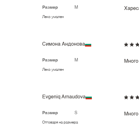
Размер
M
Харес
Леко умален
Симона Андонова
Размер
M
Много
Леко умален
Evgeniq Arnaudova
Размер
S
Много
Отговаря на размера