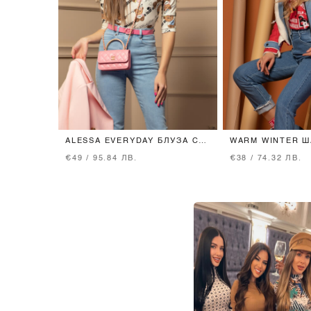
ALESSA EVERYDAY БЛУЗА С
WARM WINTER Ш
3/4 РЪКАВ - BEAR PRINT
ПЛЕТИВО С ЕСТ
€49 / 95.84 ЛВ.
€38 / 74.32 ЛВ.
ПУХЧЕ - RED