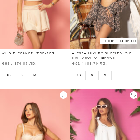
ОТНОВО НАЛИЧЕН
WILD ELEGANCE КРОП-ТОП
ALESSA LUXURY RUFFLES КЪС
ПАНТАЛОН ОТ ШИФОН
€89 / 174.07 ЛВ.
€52 / 101.70 ЛВ.
XS
S
M
XS
S
M