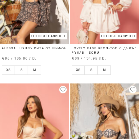
ОТНОВО НАЛИЧЕН
ОТНОВО НАЛИЧЕН
ALESSA LUXURY РИЗА ОТ ШИФОН
LOVELY EASE КРОП-ТОП С ДЪЛЪГ
РЪКАВ - ECRU
€95 / 185.80 ЛВ.
€69 / 134.95 ЛВ.
XS
S
M
XS
S
M