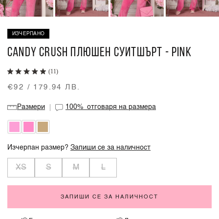
ИЗЧЕРПАНО
CANDY CRUSH ПЛЮШЕН СУИТШЪРТ - PINK
(11)
€92 / 179.94 ЛВ.
Размери
100%
отговаря на размера
Изчерпан размер?
Запиши се за наличност
XS
S
M
L
ЗАПИШИ СЕ ЗА НАЛИЧНОСТ