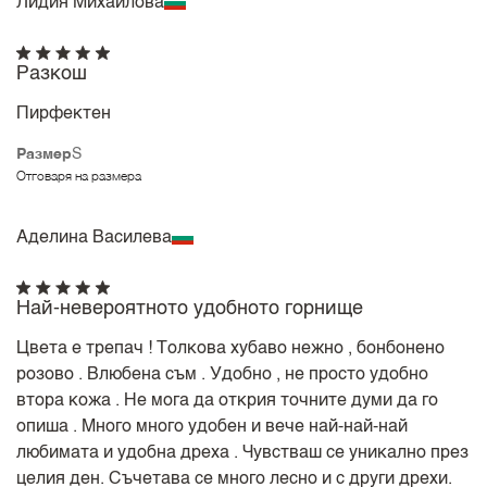
Лидия Михайлова
Разкош
Пирфектен
Размер
S
Отговаря на размера
Аделина Василева
Най-невероятното удобното горнище
Цвета е трепач ! Толкова хубаво нежно , бонбонено
розово . Влюбена съм . Удобно , не просто удобно
втора кожа . Не мога да открия точните думи да го
опиша . Много много удобен и вече най-най-най
любимата и удобна дреха . Чувстваш се уникално през
целия ден. Съчетава се много лесно и с други дрехи.