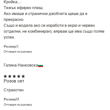
Кройка....
Тежък ефирен плюш.
Ако имаше и странични джобчета щеше да е
прекрасно.
Също и модела ако се изработи в екрю и червен
(отделни, не комбиниран), вярвам ще има също голям
успех.
Размер
S
Отговаря на размера
Галина Нанковска
Розов сет
Страхотен
Размер
M
Отговаря на размера