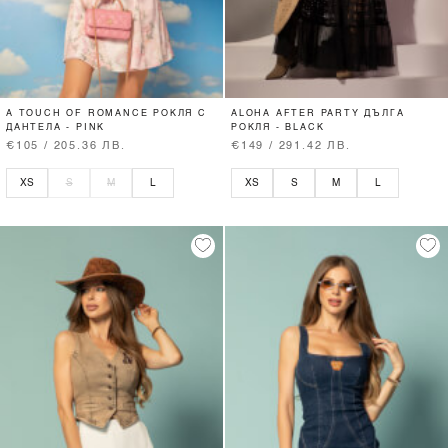
A TOUCH OF ROMANCE РОКЛЯ С
ALOHA AFTER PARTY ДЪЛГА
ДАНТЕЛА - PINK
РОКЛЯ - BLACK
€105 / 205.36 ЛВ.
€149 / 291.42 ЛВ.
XS
S
M
L
XS
S
M
L