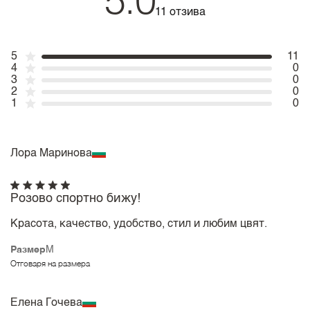
5.0
11 отзива
5
11
4
0
3
0
2
0
1
0
Лора Маринова
Розово спортно бижу!
Красота, качество, удобство, стил и любим цвят.
Размер
M
Отговаря на размера
Елена Гочева