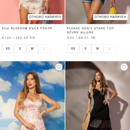
ОТНОВО НАЛИЧЕН
ОТНОВО НАЛИЧЕН
SILK BLOSSOM КЪСА РОКЛЯ
PLEASE DON’T STARE ТОП -
AZURE ALLURE
€124 / 242.52 ЛВ.
€45 / 88.01 ЛВ.
XS
S
M
L
XS
S
M
L