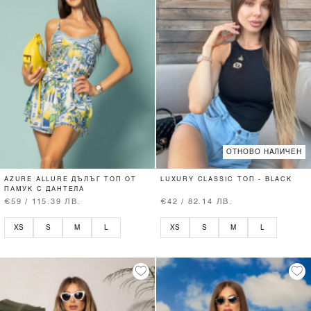
ОТНОВО НАЛИЧЕН
AZURE ALLURE ДЪЛЪГ ТОП ОТ
LUXURY CLASSIC ТОП - BLACK
ПАМУК С ДАНТЕЛА
€59 / 115.39 ЛВ.
€42 / 82.14 ЛВ.
XS
S
M
L
XS
S
M
L