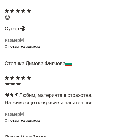
😊
Супер 🤩
Размер
M
Отговаря на размера
Стоянка Димова Филчева
💋💋💋
💜💜💜Любим, материята е страхотна.
На живо още по-красив и наситен цвят.
Размер
M
Отговаря на размера