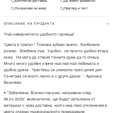
Безплатна доставка
До живот размисъл
По-красиви на живо
Преглед и тест
ОПИСАНИЕ НА ПРОДУКТА
"Най-невероятното удобното горнище"
"Цвета е трепач ! Толкова хубаво нежно , бонбонено
розово . Влюбена съм . Удобно , не просто удобно втора
кожа . Не мога да открия точните думи да го опиша .
Много много удобен и вече най-най-най любимата и
удобна дреха . Чувстваш се уникално през целия ден.
Съчетава се много лесно и с други дрехи."
- Аделина
Василева
• *Забележка: Всички поръчки, направени след
06.04.2023г. включително, ще бъдат изпълнени от
материал с нова доставка, който има леко отклонение в
цвета спрямо първоначалното преиздаване.