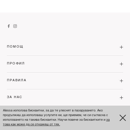
ПОМОЩ
ПРОФИЛ
ПРАВИЛА
ЗА НАС
Alessa използва бисквитки, за да те улеснят в пазаруването. Ако
продължиш да използваш услугите ни, ще приемем, че си съгласна с
BULGARIA'S PREMIUM FASHION LEADER
използването на такива бисквитки. Научи повече за бисквитките и
за
това как може да се откажеш от тях.