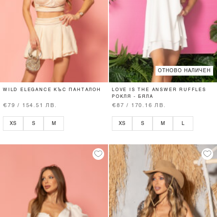
ОТНОВО НАЛИЧЕН
WILD ELEGANCE КЪС ПАНТАЛОН
LOVE IS THE ANSWER RUFFLES
РОКЛЯ - БЯЛА
€79 / 154.51 ЛВ.
€87 / 170.16 ЛВ.
XS
S
M
XS
S
M
L