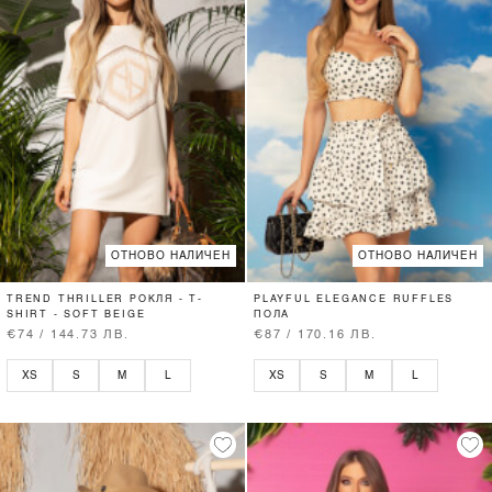
ОТНОВО НАЛИЧЕН
ОТНОВО НАЛИЧЕН
TREND THRILLER РОКЛЯ - T-
PLAYFUL ELEGANCE RUFFLES
SHIRT - SOFT BEIGE
ПОЛА
€74 / 144.73 ЛВ.
€87 / 170.16 ЛВ.
XS
S
M
L
XS
S
M
L