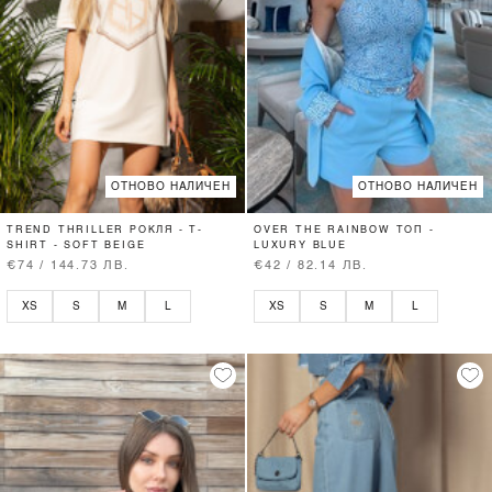
ОТНОВО НАЛИЧЕН
ОТНОВО НАЛИЧЕН
TREND THRILLER РОКЛЯ - T-
OVER THE RAINBOW ТОП -
SHIRT - SOFT BEIGE
LUXURY BLUE
€74 / 144.73 ЛВ.
€42 / 82.14 ЛВ.
XS
S
M
L
XS
S
M
L