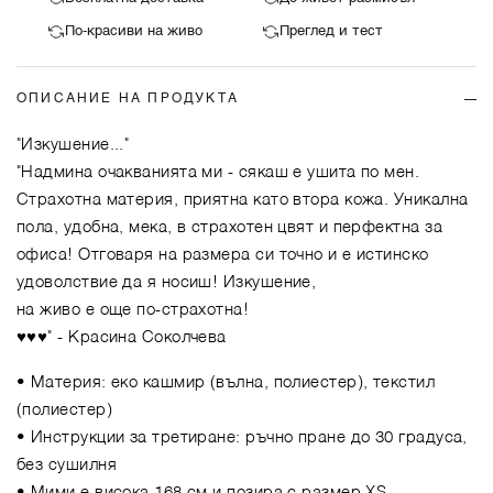
По-красиви на живо
Преглед и тест
ОПИСАНИЕ НА ПРОДУКТА
"Изкушение..."
"Надмина очакванията ми - сякаш е ушита по мен.
Страхотна материя, приятна като втора кожа. Уникална
пола, удобна, мека, в страхотен цвят и перфектна за
офиса! Отговаря на размера си точно и е истинско
удоволствие да я носиш! Изкушение,
на живо е още по-страхотна!
♥️♥️♥️"
- Красина Соколчева
• Материя: еко кашмир (вълна, полиестер), текстил
(полиестер)
• Инструкции за третиране: ръчно пране до 30 градуса,
без сушилня
• Мими е висока 168 см и позира с размер XS