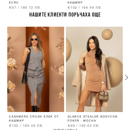
ECRU
КАШМИР
Б
€97 / 189.72 ЛВ.
€102 / 199.49 ЛВ.
€
НАШИТЕ КЛИЕНТИ ПОРЪЧАХА ОЩЕ
CASHMERE CRUSH ЕЛЕК ОТ
GLANCE STEALER BODYCON
A
КАШМИР
РОКЛЯ - MOCHA
К
€102 / 199.49 ЛВ.
€99 / 193.63 ЛВ.
€