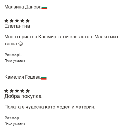
Малвина Данова
Елегантна
Много приятен Кашмир, стои елегантно. Малко ми е
тясна.😊
Размер
L
Леко умален
Камелия Гоцева
Добра покупка
Полата е чудесна като модел и материя.
Размер
Леко умален