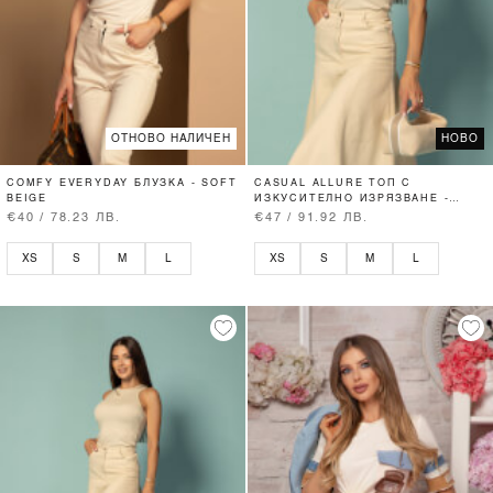
ОТНОВО НАЛИЧЕН
НОВО
COMFY EVERYDAY БЛУЗКА - SOFT
CASUAL ALLURE ТОП С
BEIGE
ИЗКУСИТЕЛНО ИЗРЯЗВАНЕ -
SOFT BEIGE
€40 / 78.23 ЛВ.
€47 / 91.92 ЛВ.
XS
S
M
L
XS
S
M
L