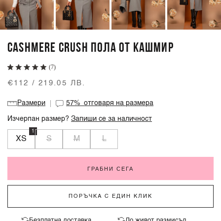
CASHMERE CRUSH ПОЛА ОТ КАШМИР
(7)
€112 / 219.05 ЛВ.
Размери
57%
отговаря на размера
Изчерпан размер?
Запиши се за наличност
1
XS
S
M
L
ГРАБНИ СЕГА
ПОРЪЧКА С ЕДИН КЛИК
Безплатна доставка
До живот размисъл