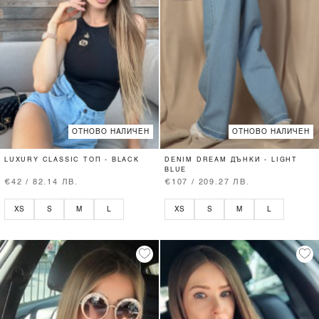
ОТНОВО НАЛИЧЕН
ОТНОВО НАЛИЧЕН
LUXURY CLASSIC ТОП - BLACK
DENIM DREAM ДЪНКИ - LIGHT
BLUE
€42 / 82.14 ЛВ.
€107 / 209.27 ЛВ.
XS
S
M
L
XS
S
M
L