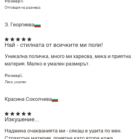
Размер
S
Отговаря на размера
З. Георгиева
Най - стилната от всичките ми поли!
Уникална поличка, много ми харесва, мека и приятна
материя. Малко е умален размерът.
Размер
L
Леко умален
Красина Соколчева
Изкушение...
Надмина очакванията ми - сякаш е ушита по мен.
Страхотна материя, приятна като втора кожа.