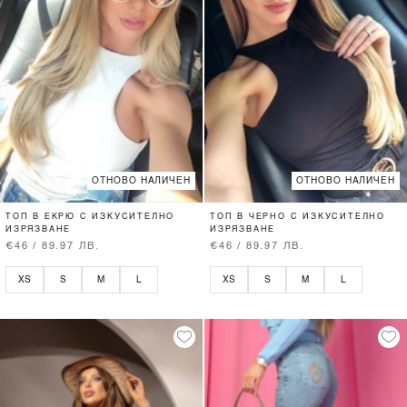
ОТНОВО НАЛИЧЕН
ОТНОВО НАЛИЧЕН
ТОП В ЕКРЮ С ИЗКУСИТЕЛНО
ТОП В ЧЕРНО С ИЗКУСИТЕЛНО
ИЗРЯЗВАНЕ
ИЗРЯЗВАНЕ
€46 / 89.97 ЛВ.
€46 / 89.97 ЛВ.
XS
S
M
L
XS
S
M
L