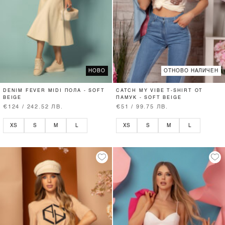
НОВО
ОТНОВО НАЛИЧЕН
DENIM FEVER MIDI ПОЛА - SOFT
CATCH MY VIBE T-SHIRT ОТ
BEIGE
ПАМУК - SOFT BEIGE
€124 / 242.52 ЛВ.
€51 / 99.75 ЛВ.
XS
S
M
L
XS
S
M
L