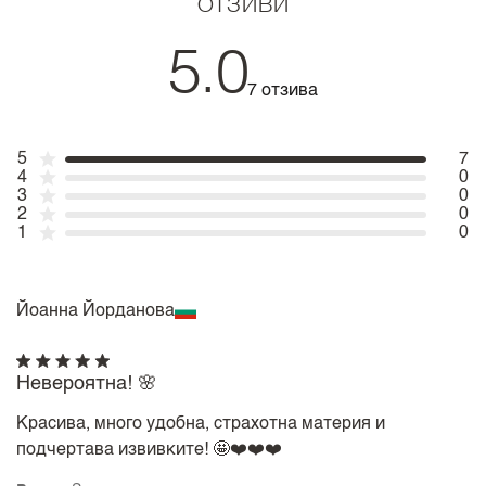
ОТЗИВИ
5.0
7 отзива
5
7
4
0
3
0
2
0
1
0
Йоанна Йорданова
Невероятна! 🌸
Красива, много удобна, страхотна материя и
подчертава извивките! 🤩❤️❤️❤️