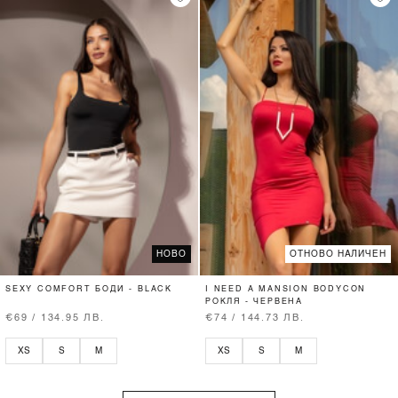
НОВО
ОТНОВО НАЛИЧЕН
SEXY COMFORT БОДИ - BLACK
I NEED A MANSION BODYCON
РОКЛЯ - ЧЕРВЕНА
€69 / 134.95 ЛВ.
€74 / 144.73 ЛВ.
XS
S
M
XS
S
M