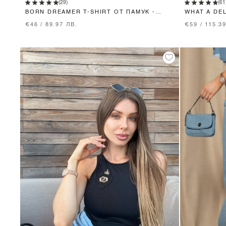
(29)
(61
BORN DREAMER T-SHIRT ОТ ПАМУК -
WHAT A DE
MOCHA
€46 / 89.97 ЛВ.
€59 / 115.3