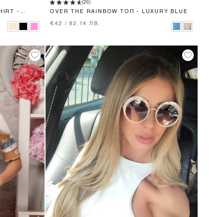
(26)
HIRT -
OVER THE RAINBOW ТОП - LUXURY BLUE
€42 / 82.14 ЛВ.