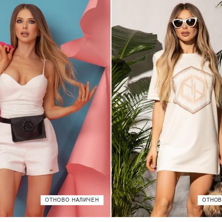
ОТНОВО НАЛИЧЕН
ОТНОВ
XS
S
M
L
XS
S
M
L