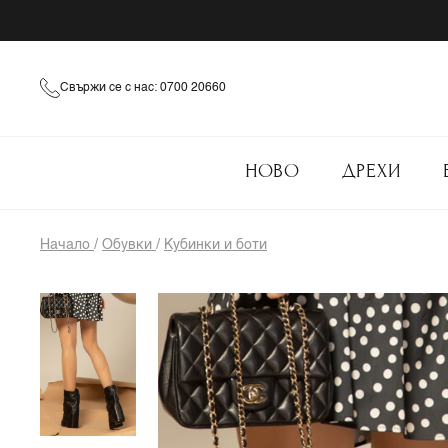
Свържи се с нас: 0700 20660
НОВО
ДРЕХИ
Начало
/
Обувки
/
Кубинки и боти