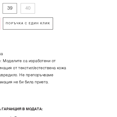
39
40
ПОРЪЧКА С ЕДИН КЛИК
.
жа
е: Моделите са изработени от
инация от текстил/естествена кожа
 увредило. Не препоръчваме
мация не би била приета.
 ГАРАНЦИЯ В МОДАТА: