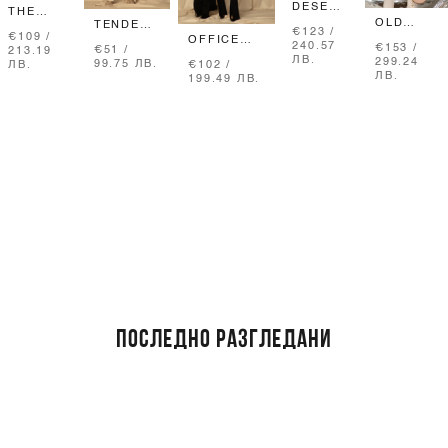
DESERT
THE
DRIFT
OLD
TENDER
RHYTHM
€123 /
ДЪНКИ
€109 /
MONEY
WILD T-
OFFICE
OF
240.57
€153 /
€51 /
213.19
БЛЕЙЗЪР
SHIRT ОТ
STAR
DENIM
ЛВ.
299.24
99.75 ЛВ.
€102 /
ЛВ.
-
ПЛЕТИВО
ПАНТАЛОН
ДЪНКИ
ЛВ.
199.49 ЛВ.
NATURAL
- SOFT
С
- DARK
BEIGE
BEIGE
ВГРАДЕН
BLUE
КОЛАН И
ШЛИЦ -
BLACK
ПОСЛЕДНО РАЗГЛЕДАНИ