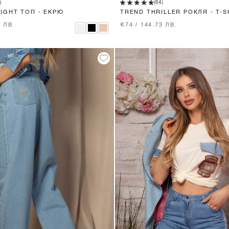
)
(64)
LIGHT ТОП - ЕКРЮ
TREND THRILLER РОКЛЯ - T-S
SOFT BEIGE
9 ЛВ.
€74 / 144.73 ЛВ.