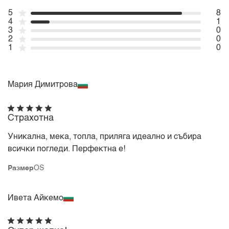
5
8
4
1
3
0
2
0
1
0
Мария Димитрова
Страхотна
Уникална, мека, топла, приляга идеално и събира
всички погледи. Перфектна е!
Размер
OS
Ивета Айкемо