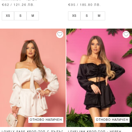
€62 / 121.26 ЛВ.
€95 / 185.80 ЛВ.
XS
S
M
XS
S
M
ОТНОВО НАЛИЧЕН
ОТНОВО НАЛИЧЕН
LOVELY EASE КРОП-ТОП С ДЪЛЪГ
LOVELINK КРОП-ТОП - ЧЕРЕН