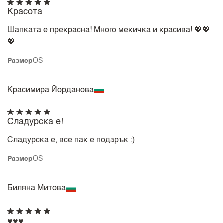
Красота
Шапката е прекрасна! Много мекичка и красива! 💖💖
💖
Размер
OS
Красимира Йорданова
Сладурска е!
Сладурска е, все пак е подарък :)
Размер
OS
Биляна Митова
♥️♥️♥️