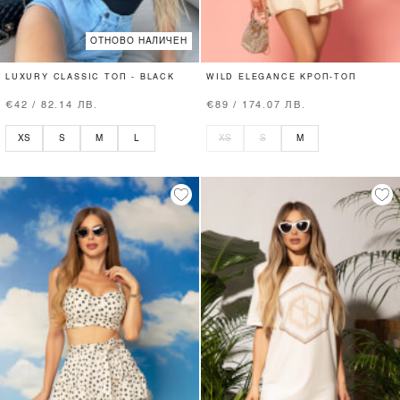
ОТНОВО НАЛИЧЕН
LUXURY CLASSIC ТОП - BLACK
WILD ELEGANCE КРОП-ТОП
€42 / 82.14 ЛВ.
€89 / 174.07 ЛВ.
XS
S
M
L
XS
S
M