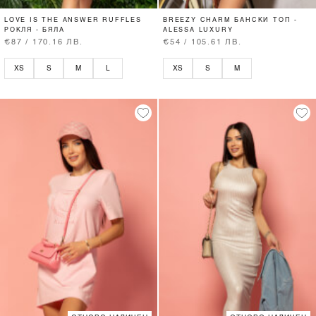
LOVE IS THE ANSWER RUFFLES
BREEZY CHARM БАНСКИ ТОП -
РОКЛЯ - БЯЛА
ALESSA LUXURY
€87 / 170.16 ЛВ.
€54 / 105.61 ЛВ.
XS
S
M
L
XS
S
M