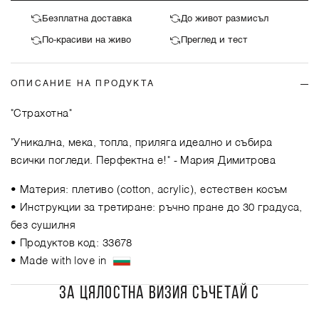
Безплатна доставка
До живот размисъл
По-красиви на живо
Преглед и тест
ОПИСАНИЕ НА ПРОДУКТА
"Страхотна"
"Уникална, мека, топла, приляга идеално и събира
всички погледи. Перфектна е!"
- Мария Димитрова
• Материя: плетиво (cotton, acrylic), естествен косъм
• Инструкции за третиране: ръчно пране до 30 градуса,
без сушилня
• Продуктов код: 33678
• Made with love in
ЗА ЦЯЛОСТНА ВИЗИЯ СЪЧЕТАЙ С