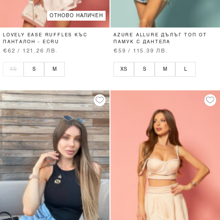
ОТНОВО НАЛИЧЕН
LOVELY EASE RUFFLES КЪС
AZURE ALLURE ДЪЛЪГ ТОП ОТ
ПАНТАЛОН - ECRU
ПАМУК С ДАНТЕЛА
€62 / 121.26 ЛВ.
€59 / 115.39 ЛВ.
XS
S
M
XS
S
M
L