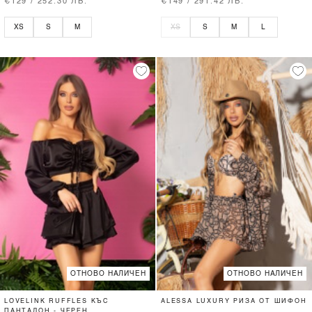
€129 / 252.30 ЛВ.
€149 / 291.42 ЛВ.
XS
S
M
XS
S
M
L
ОТНОВО НАЛИЧЕН
ОТНОВО НАЛИЧЕН
LOVELINK RUFFLES КЪС
ALESSA LUXURY РИЗА ОТ ШИФОН
ПАНТАЛОН - ЧЕРЕН