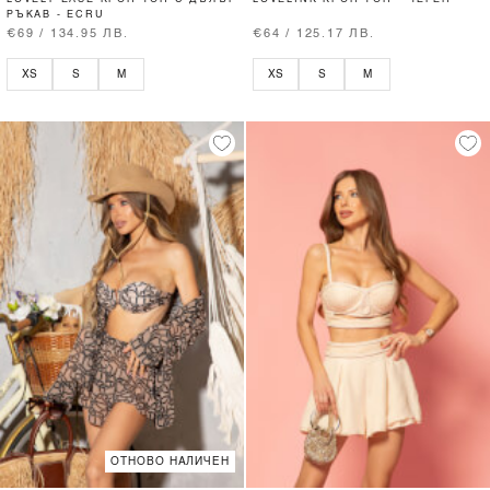
РЪКАВ - ECRU
€69 / 134.95 ЛВ.
€64 / 125.17 ЛВ.
XS
S
M
XS
S
M
ОТНОВО НАЛИЧЕН