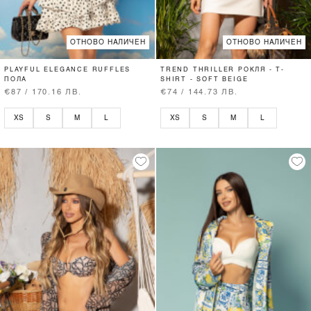
ОТНОВО НАЛИЧЕН
ОТНОВО НАЛИЧЕН
PLAYFUL ELEGANCE RUFFLES
TREND THRILLER РОКЛЯ - T-
ПОЛА
SHIRT - SOFT BEIGE
€87 / 170.16 ЛВ.
€74 / 144.73 ЛВ.
XS
S
M
L
XS
S
M
L