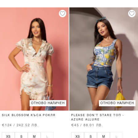
ОТНОВО НАЛИЧЕН
ОТНОВО НАЛИЧЕН
SILK BLOSSOM КЪСА РОКЛЯ
PLEASE DON’T STARE ТОП -
AZURE ALLURE
€124 / 242.52 ЛВ.
€45 / 88.01 ЛВ.
XS
S
M
L
XS
S
M
L