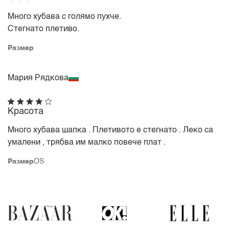
Много хубава с голямо пухче.
Стегнато плетиво.
Размер
Mария Рядкова
Красота
Много хубава шапка . Плетивото е стегнато . Леко са
умалени , трябва им малко повече плат .
Размер
OS