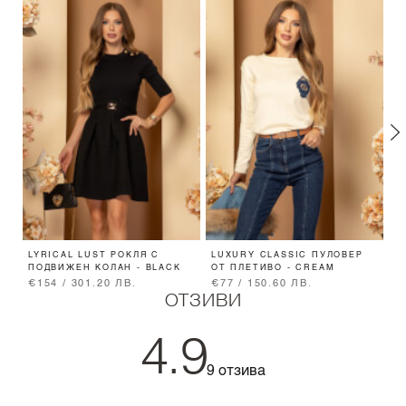
LYRICAL LUST РОКЛЯ С
LUXURY CLASSIC ПУЛОВЕР
O
ПОДВИЖЕН КОЛАН - BLACK
ОТ ПЛЕТИВО - CREAM
В
€154 / 301.20 ЛВ.
€77 / 150.60 ЛВ.
€
ОТЗИВИ
4.9
9 отзива