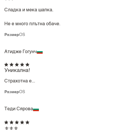
Сладка и мека шапка.
Не е много плътна обаче.
Размер
OS
Атидже Гогунч
Уникална!
Страхотна е...
Размер
OS
Теди Сярова
⚜️⚜️⚜️