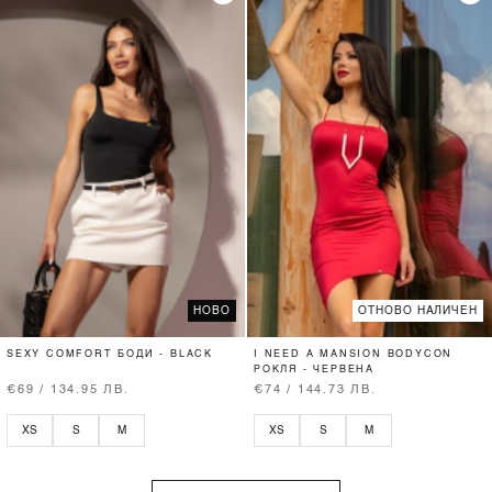
НОВО
ОТНОВО НАЛИЧЕН
SEXY COMFORT БОДИ - BLACK
I NEED A MANSION BODYCON
РОКЛЯ - ЧЕРВЕНА
€69 / 134.95 ЛВ.
€74 / 144.73 ЛВ.
XS
S
M
XS
S
M