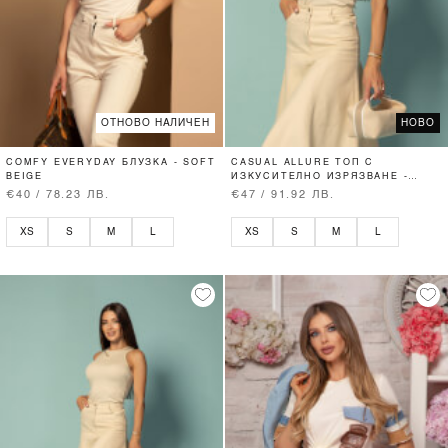
ОТНОВО НАЛИЧЕН
НОВО
COMFY EVERYDAY БЛУЗКА - SOFT
CASUAL ALLURE ТОП С
BEIGE
ИЗКУСИТЕЛНО ИЗРЯЗВАНЕ -
SOFT BEIGE
€40 / 78.23 ЛВ.
€47 / 91.92 ЛВ.
XS
S
M
L
XS
S
M
L