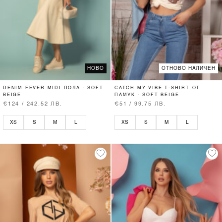
НОВО
ОТНОВО НАЛИЧЕН
DENIM FEVER MIDI ПОЛА - SOFT
CATCH MY VIBE T-SHIRT ОТ
BEIGE
ПАМУК - SOFT BEIGE
€124 / 242.52 ЛВ.
€51 / 99.75 ЛВ.
XS
S
M
L
XS
S
M
L