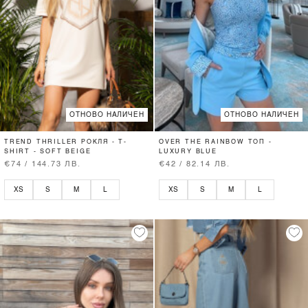
ОТНОВО НАЛИЧЕН
ОТНОВО НАЛИЧЕН
TREND THRILLER РОКЛЯ - T-
OVER THE RAINBOW ТОП -
SHIRT - SOFT BEIGE
LUXURY BLUE
€74 / 144.73 ЛВ.
€42 / 82.14 ЛВ.
XS
S
M
L
XS
S
M
L