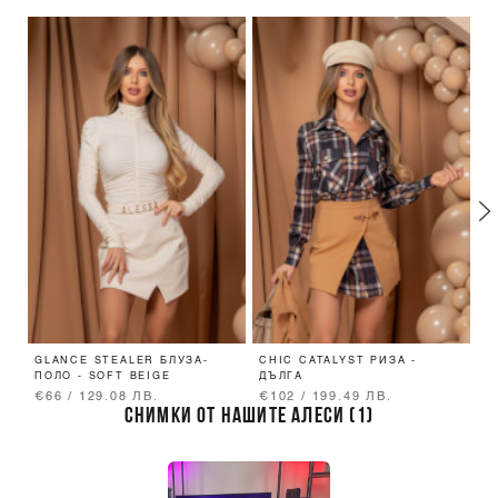
GLANCE STEALER БЛУЗА-
CHIC CATALYST РИЗА -
C
ПОЛО - SOFT BEIGE
ДЪЛГА
Ф
€66 / 129.08 ЛВ.
€102 / 199.49 ЛВ.
€
СНИМКИ ОТ НАШИТЕ АЛЕСИ (1)