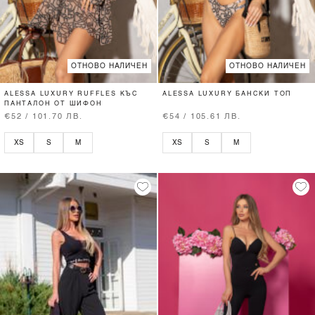
ОТНОВО НАЛИЧЕН
ОТНОВО НАЛИЧЕН
ALESSA LUXURY RUFFLES КЪС
ALESSA LUXURY БАНСКИ ТОП
ПАНТАЛОН ОТ ШИФОН
€52 / 101.70 ЛВ.
€54 / 105.61 ЛВ.
XS
S
M
XS
S
M