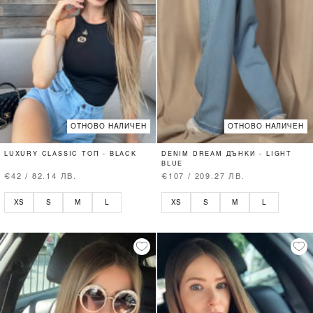
ОТНОВО НАЛИЧЕН
ОТНОВО НАЛИЧЕН
LUXURY CLASSIC ТОП - BLACK
DENIM DREAM ДЪНКИ - LIGHT
BLUE
€42 / 82.14 ЛВ.
€107 / 209.27 ЛВ.
XS
S
M
L
XS
S
M
L