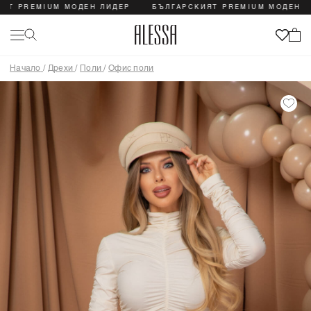
PREMIUM МОДЕН ЛИДЕР
БЪЛГАРСКИЯТ PREMIUM МОДЕН ЛИДЕ
Начало
/
Дрехи
/
Поли
/
Офис поли