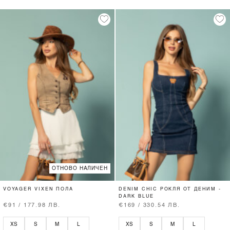
ОТНОВО НАЛИЧЕН
VOYAGER VIXEN ПОЛА
DENIM CHIC РОКЛЯ ОТ ДЕНИМ -
DARK BLUE
€91 / 177.98 ЛВ.
€169 / 330.54 ЛВ.
XS
S
M
L
XS
S
M
L