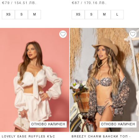
€79 / 154.51 ЛВ.
€87 / 170.16 ЛВ.
XS
S
M
XS
S
M
L
ОТНОВО НАЛИЧЕН
ОТНОВО НАЛИЧЕН
LOVELY EASE RUFFLES КЪС
BREEZY CHARM БАНСКИ ТОП -