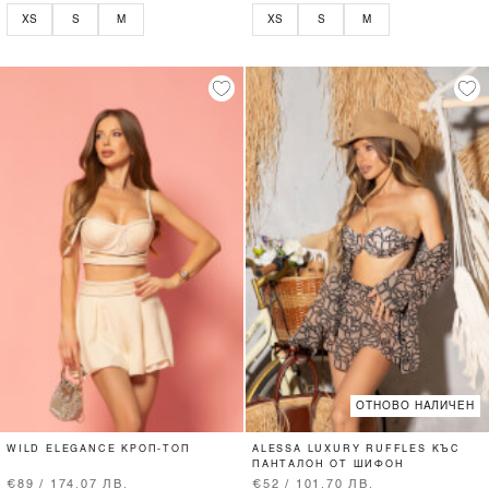
XS
S
M
XS
S
M
ОТНОВО НАЛИЧЕН
WILD ELEGANCE КРОП-ТОП
ALESSA LUXURY RUFFLES КЪС
ПАНТАЛОН ОТ ШИФОН
€89 / 174.07 ЛВ.
€52 / 101.70 ЛВ.