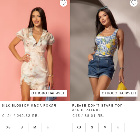
ОТНОВО НАЛИЧЕН
ОТНОВО НАЛИЧЕН
SILK BLOSSOM КЪСА РОКЛЯ
PLEASE DON’T STARE ТОП -
AZURE ALLURE
€124 / 242.52 ЛВ.
€45 / 88.01 ЛВ.
XS
S
M
L
XS
S
M
L