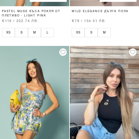
PASTEL MUSE КЪСА РОКЛЯ ОТ
WILD ELEGANCE ДЪЛГА ПОЛА
ПЛЕТИВО - LIGHT PINK
€119 / 232.74 ЛВ.
€79 / 154.51 ЛВ.
XS
S
M
L
XS
S
M