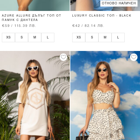
ОТНОВО НАЛИЧЕН
AZURE ALLURE ДЪЛЪГ ТОП ОТ
LUXURY CLASSIC ТОП - BLACK
ПАМУК С ДАНТЕЛА
€59 / 115.39 ЛВ.
€42 / 82.14 ЛВ.
XS
S
M
L
XS
S
M
L