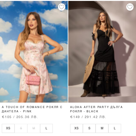
A TOUCH OF ROMANCE РОКЛЯ С
ALOHA AFTER PARTY ДЪЛГА
ДАНТЕЛА - PINK
РОКЛЯ - BLACK
€105 / 205.36 ЛВ.
€149 / 291.42 ЛВ.
XS
S
M
L
XS
S
M
L