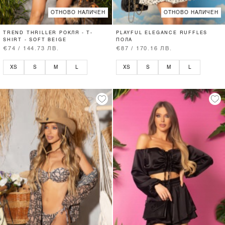
ОТНОВО НАЛИЧЕН
ОТНОВО НАЛИЧЕН
TREND THRILLER РОКЛЯ - T-
PLAYFUL ELEGANCE RUFFLES
SHIRT - SOFT BEIGE
ПОЛА
€74 / 144.73 ЛВ.
€87 / 170.16 ЛВ.
XS
S
M
L
XS
S
M
L