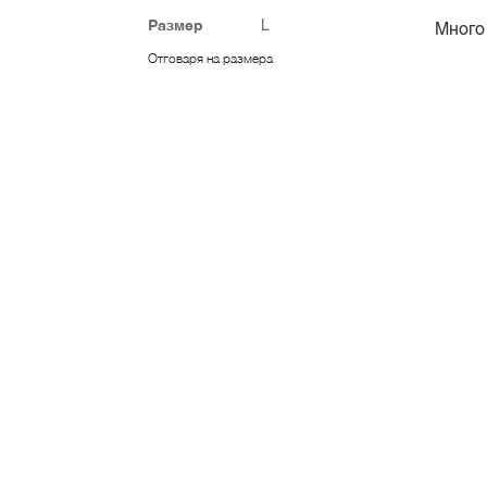
Размер
L
Много 
Отговаря на размера
Елена Гочева
Размер
M
Взех г
Отговаря на размера
Нилюфер Хюсеинова
Размер
S
Плети
секса
Отговаря на размера