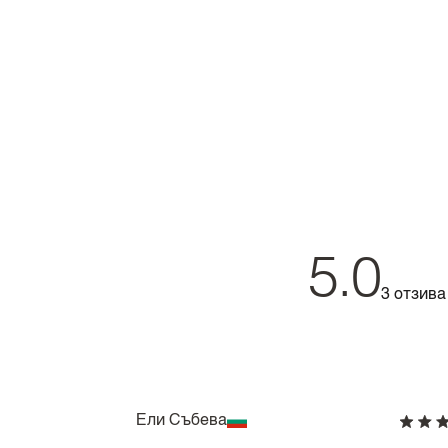
5.0
3 отзива
Ели Събева