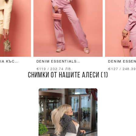
IA КЪС
DENIM ESSENTIALS
DENIM ESSE
 BEIGE
ПАНТАЛОН ОТ ДЕНИМ -
ЯКЕ - LIGHT
.
€119 / 232.74 ЛВ.
€127 / 248.39
LIGHT ORCHID
СНИМКИ ОТ НАШИТЕ АЛЕСИ (1)