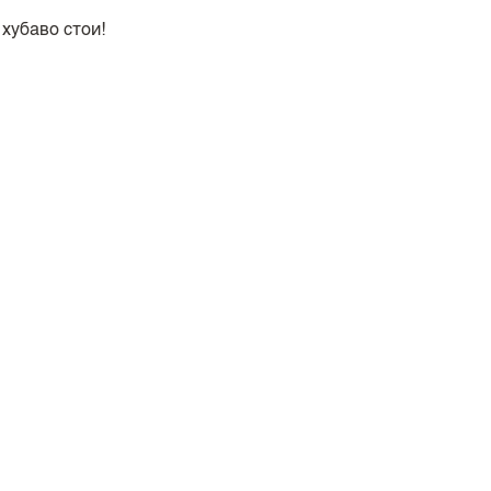
хубаво стои!
🩷
о за да си завърша визията, а се оказа че пасва на много 
Невероятен топ.
вото е тънко, леко еластично, разкошен дизайн на модела.
пил. Ще очаквам и други свежи цветове, които искам да п