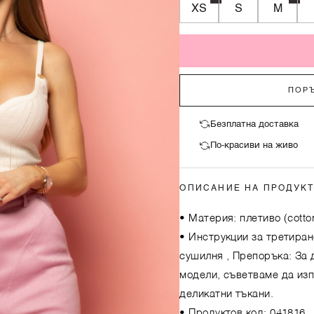
XS
S
M
ПОРЪ
Безплатна доставка
По-красиви на живо
ОПИСАНИЕ НА ПРОДУК
• Материя: плетиво (cotton
• Инструкции за третиран
сушилня , Препоръка: За 
модели, съветваме да изп
деликатни тъкани.
• Продуктов код: 041816