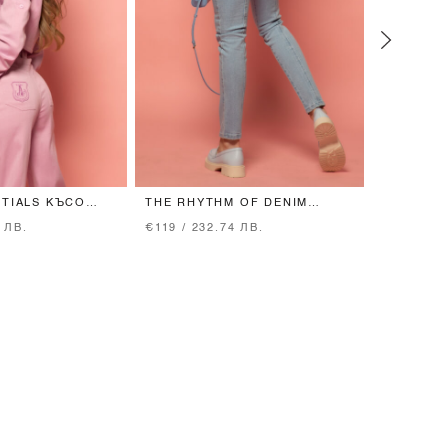
NTIALS КЪСО
THE RHYTHM OF DENIM
INSPIRE 
 ORCHID
ДЪНКИ - LIGHT BLUE
БРОДЕРИ
 ЛВ.
€119 / 232.74 ЛВ.
€59 / 115