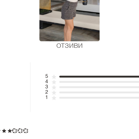
ОТЗИВИ
5
4
3
2
1
💞💞💞