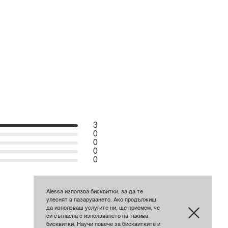
3
0
0
0
0
Alessa използва бисквитки, за да те
улеснят в пазаруването. Ако продължиш
да използваш услугите ни, ще приемем, че
си съгласна с използването на такива
бисквитки. Научи повече за бисквитките и