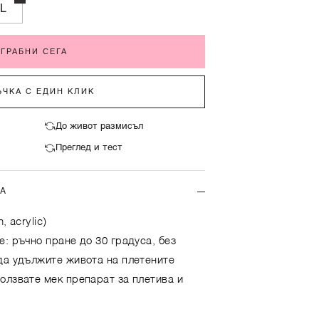
L
ГРАБНИ СЕГА
ЧКА С ЕДИН КЛИК
До живот размисъл
Преглед и тест
ТА
, acrylic)
е: ръчно пране до 30 градуса, без
да удължите живота на плетените
олзвате мек препарат за плетива и