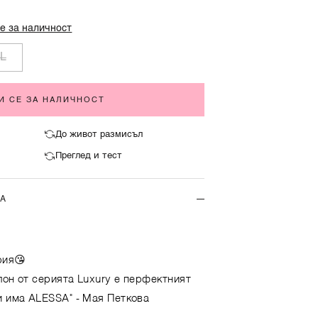
е за наличност
L
И СЕ ЗА НАЛИЧНОСТ
До живот размисъл
Преглед и тест
ТА
рия😘
лон от серията Luxury е перфектният
и има ALESSA"
- Мая Петкова