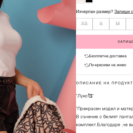
Изчерпан размер?
Запиши с
XS
S
M
ЗАПИШ
Безплатна доставка
По-красиви на живо
ОПИСАНИЕ НА ПРОДУК
"Лукс🥰"
"Прекрасен модел и мате
В съчение с белият панта
комплект.Благодаря ,че в