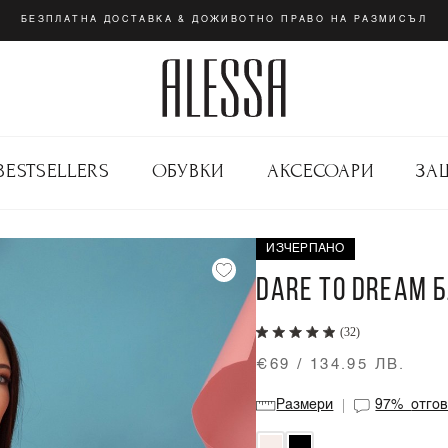
БЕЗПЛАТНА ДОСТАВКА & ДОЖИВОТНО ПРАВО НА РАЗМИСЪЛ
BESTSELLERS
ОБУВКИ
АКСЕСОАРИ
ЗА
ИЗЧЕРПАНО
DARE TO DREAM Б
(32)
€69 / 134.95 ЛВ.
Размери
97%
отго