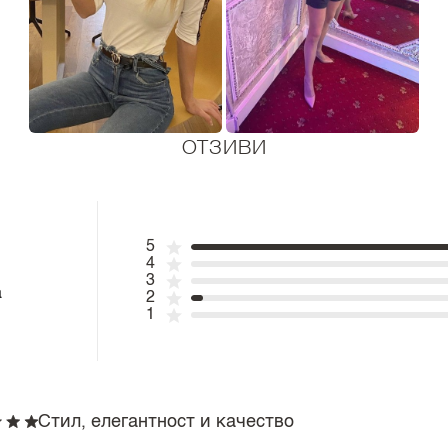
ОТЗИВИ
5
4
3
а
2
1
Стил, елегантност и качество