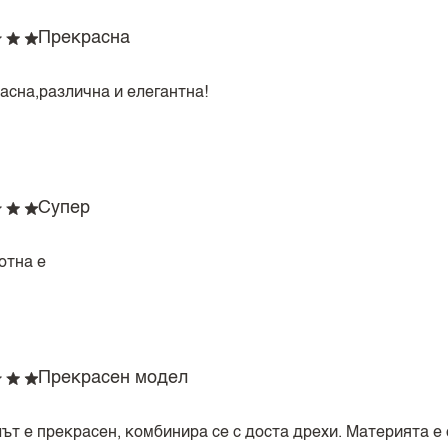
Прекрасна
асна,различна и елегантна!
Супер
отна е
Прекрасен модел
ът е прекрасен, комбинира се с доста дрехи. Материята е 