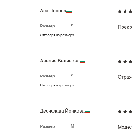
Ася Попова
Размер
S
Прекр
Отговаря на размера
Анелия Велинова
Размер
S
Страх
Отговаря на размера
Десислава Йонкова
Размер
M
Модел