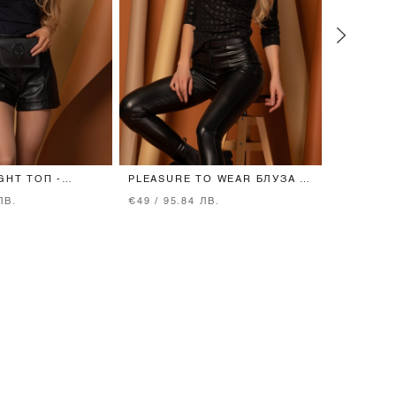
GHT ТОП -
PLEASURE TO WEAR БЛУЗА С
LOVE YOU
3/4 РЪКАВ - BLACK
ПАМУК С
ЛВ.
€49 / 95.84 ЛВ.
€48 / 93.
LUXURY 