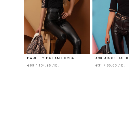
DARE TO DREAM БЛУЗА
ASK ABOUT ME 
LUXURY - ЧЕРНА
КОЛАН - ЗЛАТЕ
€69 / 134.95 ЛВ.
€31 / 60.63 ЛВ.