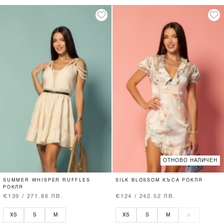
ОТНОВО НАЛИЧЕН
SUMMER WHISPER RUFFLES
SILK BLOSSOM КЪСА РОКЛЯ
РОКЛЯ
€139 / 271.86 ЛВ.
€124 / 242.52 ЛВ.
XS
S
M
XS
S
M
L