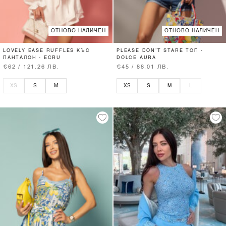
ОТНОВО НАЛИЧЕН
ОТНОВО НАЛИЧЕН
LOVELY EASE RUFFLES КЪС
PLEASE DON’T STARE ТОП -
ПАНТАЛОН - ECRU
DOLCE AURA
€62 / 121.26 ЛВ.
€45 / 88.01 ЛВ.
XS
S
M
XS
S
M
L