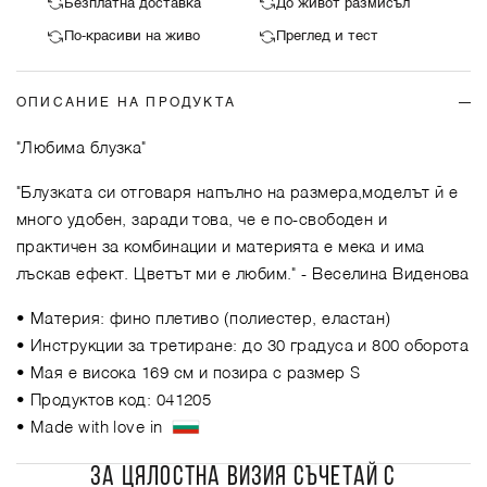
Безплатна доставка
До живот размисъл
По-красиви на живо
Преглед и тест
ОПИСАНИЕ НА ПРОДУКТА
"Любима блузка"
"Блузката си отговаря напълно на размера,моделът й е
много удобен, заради това, че е по-свободен и
практичен за комбинации и материята е мека и има
лъскав ефект. Цветът ми е любим."
- Веселина Виденова
• Материя: фино плетиво (полиестер, еластан)
• Инструкции за третиране: до 30 градуса и 800 оборота
• Мая е висока 169 см и позира с размер S
• Продуктов код: 041205
• Made with love in
ЗА ЦЯЛОСТНА ВИЗИЯ СЪЧЕТАЙ С