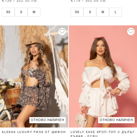
€129 / 252.30 ЛВ.
€179 / 350.09 ЛВ.
XS
S
M
XS
S
M
L
ОТНОВО НАЛИЧЕН
ОТНОВО НАЛИЧЕН
ALESSA LUXURY РИЗА ОТ ШИФОН
LOVELY EASE КРОП-ТОП С ДЪЛЪГ
РЪКАВ - ECRU