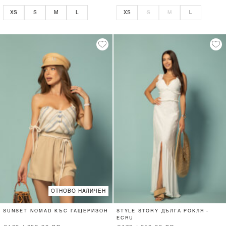
XS
S
M
L
XS
S
M
L
ОТНОВО НАЛИЧЕН
SUNSET NOMAD КЪС ГАЩЕРИЗОН
STYLE STORY ДЪЛГА РОКЛЯ -
ECRU