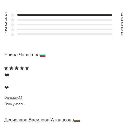
5
6
4
0
3
0
2
0
1
0
Яница Чолакова
❤️
❤️
Размер
M
Леко умален
Десислава Василева-Атанасова