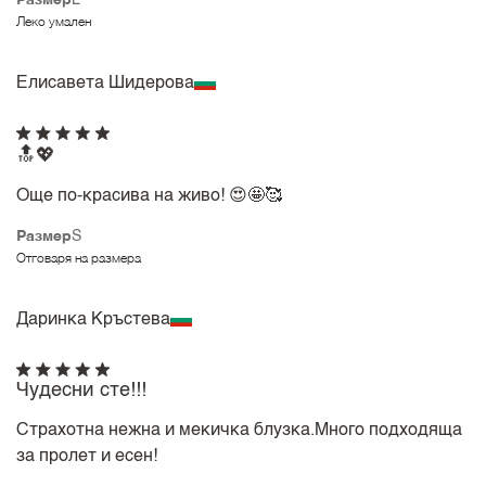
Леко умален
Елисавета Шидерова
🔝💖
Още по-красива на живо! 😍🤩🥰
Размер
S
Отговаря на размера
Даринка Кръстева
Чудесни сте!!!
Страхотна нежна и мекичка блузка.Много подходяща
за пролет и есен!