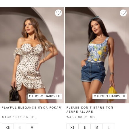
ОТНОВО НАЛИЧЕН
ОТНОВО НАЛИЧЕН
PLAYFUL ELEGANCE КЪСА РОКЛЯ
PLEASE DON’T STARE ТОП -
AZURE ALLURE
€139 / 271.86 ЛВ.
€45 / 88.01 ЛВ.
XS
S
M
XS
S
M
L