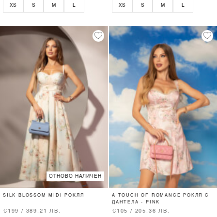
XS
S
M
L
XS
S
M
L
ОТНОВО НАЛИЧЕН
SILK BLOSSOM MIDI РОКЛЯ
A TOUCH OF ROMANCE РОКЛЯ С
ДАНТЕЛА - PINK
€199 / 389.21 ЛВ.
€105 / 205.36 ЛВ.