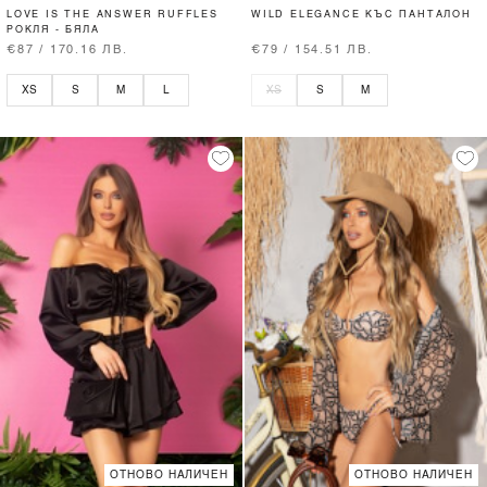
LOVE IS THE ANSWER RUFFLES
WILD ELEGANCE КЪС ПАНТАЛОН
РОКЛЯ - БЯЛА
€87 / 170.16 ЛВ.
€79 / 154.51 ЛВ.
XS
S
M
L
XS
S
M
ОТНОВО НАЛИЧЕН
ОТНОВО НАЛИЧЕН