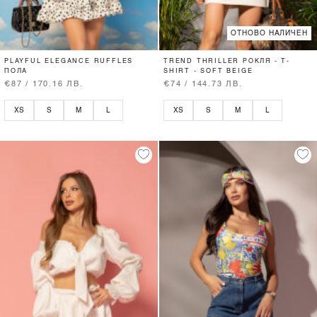
ОТНОВО НАЛИЧЕН
PLAYFUL ELEGANCE RUFFLES
TREND THRILLER РОКЛЯ - T-
ПОЛА
SHIRT - SOFT BEIGE
€87 / 170.16 ЛВ.
€74 / 144.73 ЛВ.
XS
S
M
L
XS
S
M
L