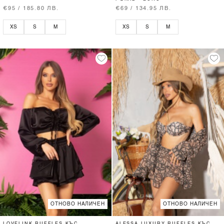
€95 / 185.80 ЛВ.
€69 / 134.95 ЛВ.
XS
S
M
XS
S
M
ОТНОВО НАЛИЧЕН
ОТНОВО НАЛИЧЕН
LOVELINK RUFFLES КЪС
ALESSA LUXURY RUFFLES КЪС