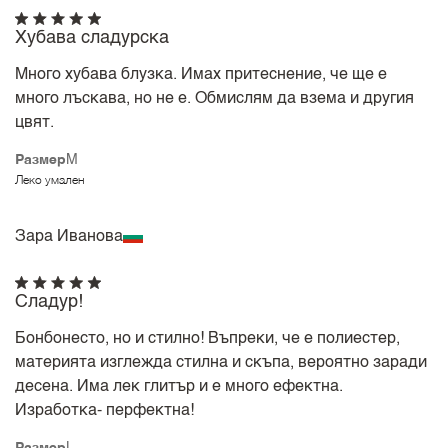
Хубава сладурска
Много хубава блузка. Имах притеснение, че ще е
много лъскава, но не е. Обмислям да взема и другия
цвят.
Размер
M
Леко умален
Зара Иванова
Сладур!
Бонбонесто, но и стилно! Въпреки, че е полиестер,
материята изглежда стилна и скъпа, вероятно заради
десена. Има лек глитър и е много ефектна.
Изработка- перфектна!
Размер
L