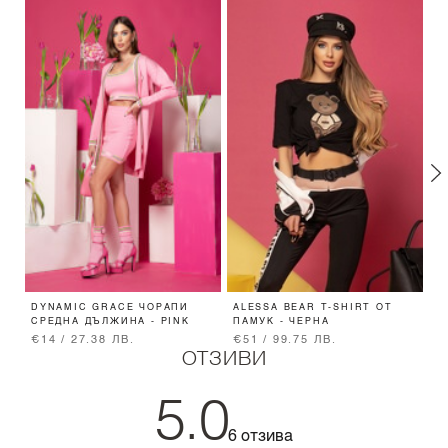
DYNAMIC GRACE ЧОРАПИ
ALESSA BEAR T-SHIRT ОТ
T
СРЕДНА ДЪЛЖИНА - PINK
ПАМУК - ЧЕРНА
З
€14 / 27.38 ЛВ.
€51 / 99.75 ЛВ.
€
ОТЗИВИ
5.0
6 отзива