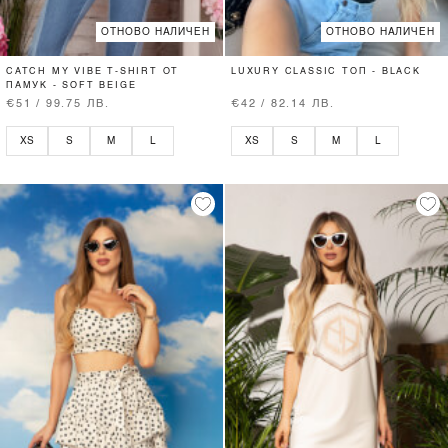
ОТНОВО НАЛИЧЕН
ОТНОВО НАЛИЧЕН
CATCH MY VIBE T-SHIRT ОТ
LUXURY CLASSIC ТОП - BLACK
ПАМУК - SOFT BEIGE
€51 / 99.75 ЛВ.
€42 / 82.14 ЛВ.
XS
S
M
L
XS
S
M
L