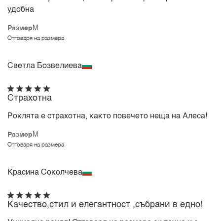
удобна
Размер
M
Отговаря на размера
Светла Бозвелиева
Страхотна
Роклята е страхотна, както повечето неща на Алеса!
Размер
M
Отговаря на размера
Красина Соколчева
Качество,стил и елегантност ,събрани в едно!