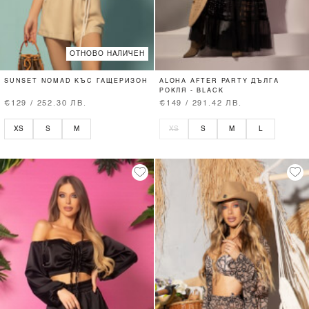
ОТНОВО НАЛИЧЕН
SUNSET NOMAD КЪС ГАЩЕРИЗОН
ALOHA AFTER PARTY ДЪЛГА
РОКЛЯ - BLACK
€129 / 252.30 ЛВ.
€149 / 291.42 ЛВ.
XS
S
M
XS
S
M
L