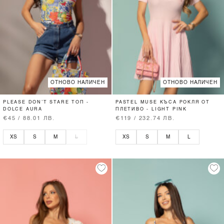
ОТНОВО НАЛИЧЕН
ОТНОВО НАЛИЧЕН
PLEASE DON’T STARE ТОП -
PASTEL MUSE КЪСА РОКЛЯ ОТ
DOLCE AURA
ПЛЕТИВО - LIGHT PINK
€45 / 88.01 ЛВ.
€119 / 232.74 ЛВ.
XS
S
M
L
XS
S
M
L