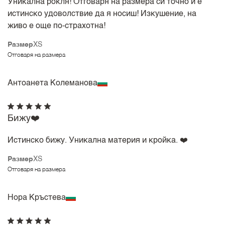
Уникална рокля! Отговаря на размера си точно и е
истинско удоволствие да я носиш! Изкушение, на
живо е още по-страхотна!
Размер
XS
Отговаря на размера
Антоанета Колеманова
Бижу❤️
Истинско бижу. Уникална материя и кройка. ❤️
Размер
XS
Отговаря на размера
Нора Кръстева