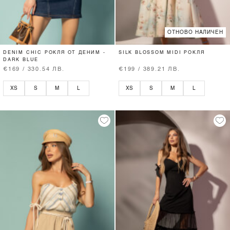
ОТНОВО НАЛИЧЕН
DENIM CHIC РОКЛЯ ОТ ДЕНИМ -
SILK BLOSSOM MIDI РОКЛЯ
DARK BLUE
€169 / 330.54 ЛВ.
€199 / 389.21 ЛВ.
XS
S
M
L
XS
S
M
L