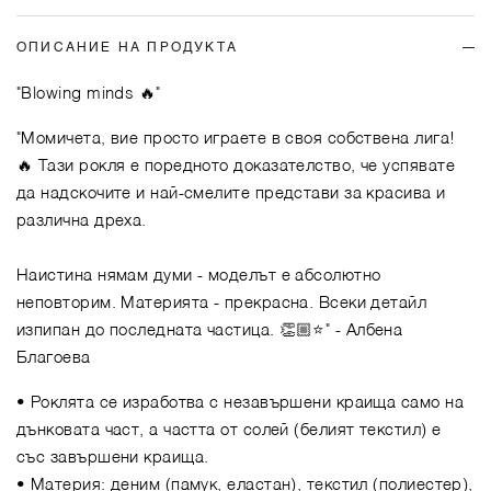
ОПИСАНИЕ НА ПРОДУКТА
"Blowing minds 🔥"
"Момичета, вие просто играете в своя собствена лига!
🔥 Тази рокля е поредното доказателство, че успявате
да надскочите и най-смелите представи за красива и
различна дреха.
Наистина нямам думи - моделът е абсолютно
неповторим. Материята - прекрасна. Всеки детайл
изпипан до последната частица. 👏🏼⭐️"
- Албена
Благоева
• Роклята се изработва с незавършени краища само на
дънковата част, а частта от солей (белият текстил) е
със завършени краища.
• Материя: деним (памук, еластан), текстил (полиестер),