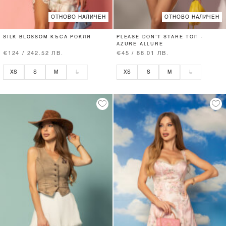
ОТНОВО НАЛИЧЕН
ОТНОВО НАЛИЧЕН
SILK BLOSSOM КЪСА РОКЛЯ
PLEASE DON’T STARE ТОП -
AZURE ALLURE
€124 / 242.52 ЛВ.
€45 / 88.01 ЛВ.
XS
S
M
L
XS
S
M
L