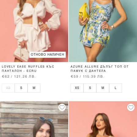
ОТНОВО НАЛИЧЕН
LOVELY EASE RUFFLES КЪС
AZURE ALLURE ДЪЛЪГ ТОП ОТ
ПАНТАЛОН - ECRU
ПАМУК С ДАНТЕЛА
€62 / 121.26 ЛВ.
€59 / 115.39 ЛВ.
XS
S
M
XS
S
M
L