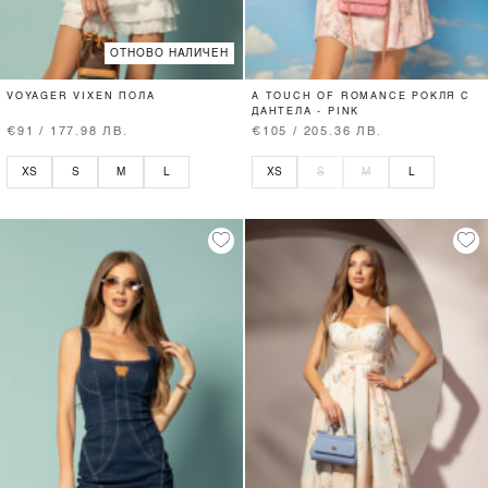
ОТНОВО НАЛИЧЕН
VOYAGER VIXEN ПОЛА
A TOUCH OF ROMANCE РОКЛЯ С
ДАНТЕЛА - PINK
€91 / 177.98 ЛВ.
€105 / 205.36 ЛВ.
XS
S
M
L
XS
S
M
L