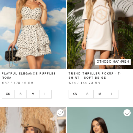
ОТНОВО НАЛИЧЕН
PLAYFUL ELEGANCE RUFFLES
TREND THRILLER РОКЛЯ - T-
ПОЛА
SHIRT - SOFT BEIGE
€87 / 170.16 ЛВ.
€74 / 144.73 ЛВ.
XS
S
M
L
XS
S
M
L