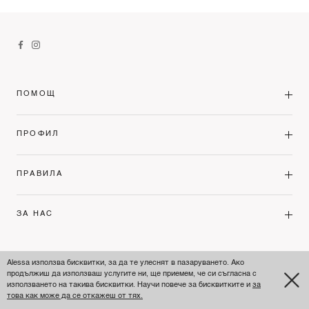
ПОМОЩ
ПРОФИЛ
ПРАВИЛА
ЗА НАС
BULGARIA'S PREMIUM FASHION LEADER
Alessa използва бисквитки, за да те улеснят в пазаруването. Ако
продължиш да използваш услугите ни, ще приемем, че си съгласна с
използването на такива бисквитки. Научи повече за бисквитките и
за
© ALESSA 2026
това как може да се откажеш от тях.