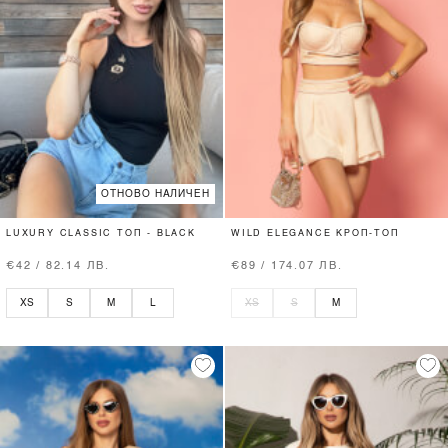
ОТНОВО НАЛИЧЕН
LUXURY CLASSIC ТОП - BLACK
WILD ELEGANCE КРОП-ТОП
€42 / 82.14 ЛВ.
€89 / 174.07 ЛВ.
XS
S
M
L
XS
S
M