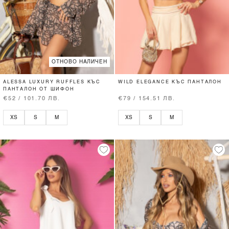
ОТНОВО НАЛИЧЕН
ALESSA LUXURY RUFFLES КЪС
WILD ELEGANCE КЪС ПАНТАЛОН
ПАНТАЛОН ОТ ШИФОН
€52 / 101.70 ЛВ.
€79 / 154.51 ЛВ.
XS
S
M
XS
S
M