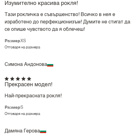
Изумително красива рокля!
Тази рокличка е съвършенство! Всичко в нея е
изработено до перфекционизъм! Думите не стигат да
се опише чувството да я облечеш!
Размер
XS
Отговаря на размера
Симона Андонова
Прекрасен модел!
Най-прекрасната рокля!
Размер
S
Отговаря на размера
Дамяна Герова