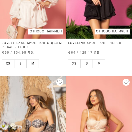
ОТНОВО НАЛИЧЕН
ОТНОВО НАЛИЧЕН
LOVELY EASE КРОП-ТОП С ДЪЛЪГ
LOVELINK КРОП-ТОП - ЧЕРЕН
РЪКАВ - ECRU
€69 / 134.95 ЛВ.
€64 / 125.17 ЛВ.
XS
S
M
XS
S
M